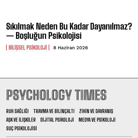
Sıkılmak Neden Bu Kadar Dayanılmaz?
— Boşluğun Psikolojisi
BILIŞSEL PSIKOLOJI
8 Haziran 2026
PSYCHOLOGY TIMES
RUH SAĞLIĞI
TRAVMA VE BILINÇALTI
ZIHIN VE DAVRANIŞ
AŞK VE İLIŞKILER
DIJITAL PSIKOLOJI
MEDYA VE PSIKOLOJI
SUÇ PSIKOLOJISI