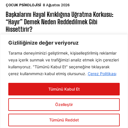
ÇOCUK PSIKOLOJISI
8 Ağustos 2026
Başkalarını Hayal Kırıklığına Uğratma Korkusu:
“Hayır” Demek Neden Reddedilmek Gibi
Hissettirir?
⁠RUH SAĞLIĞI
8 Ağustos 2026
Gizliliğinize değer veriyoruz
Tarama deneyiminizi geliştirmek, kişiselleştirilmiş reklamlar
ABONE OL
veya içerik sunmak ve trafiğimizi analiz etmek için çerezleri
kullanıyoruz. "Tümünü Kabul Et" seçeneğine tıklayarak
çerez kullanımımızı kabul etmiş olursunuz.
Çerez Politikası
ABONE OL
Tümünü Kabul Et
Gizlilik Politikasını
okudum, onaylıyorum.
Özelleştir
Tümünü Reddet
2025 © Psychology Times Türkiye Tüm hakları saklıdır.