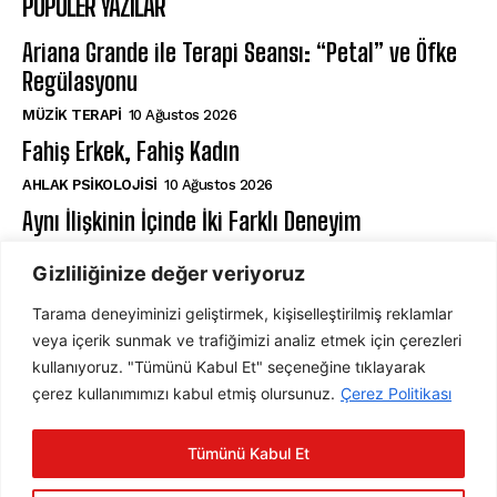
POPÜLER YAZILAR
Ariana Grande ile Terapi Seansı: “Petal” ve Öfke
Regülasyonu
MÜZIK TERAPI
10 Ağustos 2026
Fahiş Erkek, Fahiş Kadın
AHLAK PSIKOLOJISI
10 Ağustos 2026
Aynı İlişkinin İçinde İki Farklı Deneyim
İLIŞKILER
10 Ağustos 2026
Gizliliğinize değer veriyoruz
Tarama deneyiminizi geliştirmek, kişiselleştirilmiş reklamlar
ABONE OL
veya içerik sunmak ve trafiğimizi analiz etmek için çerezleri
kullanıyoruz. "Tümünü Kabul Et" seçeneğine tıklayarak
çerez kullanımımızı kabul etmiş olursunuz.
Çerez Politikası
ABONE OL
Tümünü Kabul Et