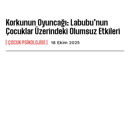
ABONE OL
Korkunun Oyuncağı: Labubu’nun
Gizlilik politikasını
okudum, onaylıyorum.
Çocuklar Üzerindeki Olumsuz Etkileri
ÇOCUK PSIKOLOJISI
18 Ekim 2025