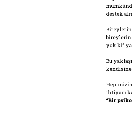
mümkündür.
destek alm
Bireylerin
bireylerin
yok ki” ya
Bu yaklaş
kendisine
Hepimizin
ihtiyacı k
“Bir psik