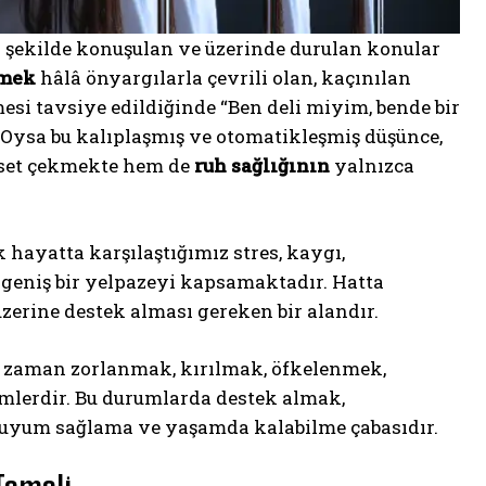
n şekilde konuşulan ve üzerinde durulan konular
tmek
hâlâ önyargılarla çevrili olan, kaçınılan
si tavsiye edildiğinde “Ben deli miyim, bende bir
 Oysa bu kalıplaşmış ve otomatikleşmiş düşünce,
 set çekmekte hem de
ruh sağlığının
yalnızca
k hayatta karşılaştığımız stres, kaygı,
a geniş bir yelpazeyi kapsamaktadır. Hatta
üzerine destek alması gereken bir alandır.
an zaman zorlanmak, kırılmak, öfkelenmek,
mlerdir. Bu durumlarda destek almak,
na uyum sağlama ve yaşamda kalabilme çabasıdır.