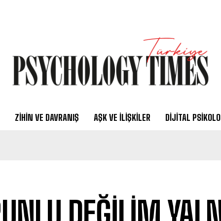
ZIHIN VE DAVRANIŞ
AŞK VE İLIŞKILER
DIJITAL PSIKOLO
UNLU DEĞİLİM YALN