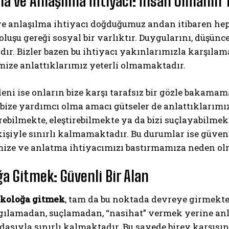
ma ve Anlaşılma İhtiyacı: İnsan Olmanın 
 anlaşılma ihtiyacı doğduğumuz andan itibaren hepim
oluşu gereği sosyal bir varlıktır. Duygularını, düşün
ır. Bizler bazen bu ihtiyacı yakınlarımızla karşıla
mize anlattıklarımız yeterli olmamaktadır.
ni ise onların bize karşı tarafsız bir gözle bakamama
 bize yardımcı olma amacı gütseler de anlattıklarım
ABONE OL
rebilmekte, eleştirebilmekte ya da bizi suçlayabilmekt
Gizlilik politikasını
okudum, onaylıyorum.
kişiyle sınırlı kalmamaktadır. Bu durumlar ise güv
ize ve anlatma ihtiyacımızı bastırmamıza neden ol
ğa Gitmek: Güvenli Bir Alan
ikoloğa gitmek
, tam da bu noktada devreye girmekted
rgılamadan, suçlamadan, “nasihat” vermek yerine a
dasıyla sınırlı kalmaktadır. Bu sayede birey karşı