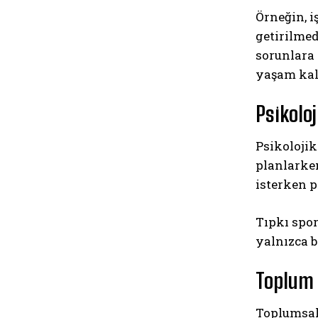
Örneğin, i
getirilme
sorunlara
yaşam kal
Psikoloj
Psikolojik
planlarken
isterken p
Tıpkı spor
yalnızca b
Toplum 
Toplumsal