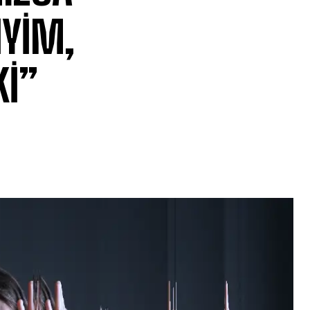
İYİM,
Kİ”