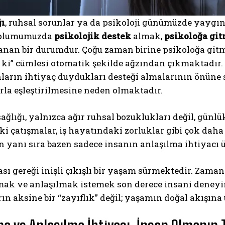
ğı
, ruhsal sorunlar ya da psikoloji günümüzde yaygı
toplumumuzda
psikolojik destek
almak,
psikoloğa gi
nan bir durumdur. Çoğu zaman birine psikoloğa gitme
 ki” cümlesi otomatik şekilde ağzından çıkmaktadır.
ların ihtiyaç duydukları desteği almalarının önüne
rla eşleştirilmesine neden olmaktadır.
ağlığı, yalnızca ağır ruhsal bozuklukları değil, günlü
eki çatışmalar, iş hayatındaki zorluklar gibi çok dah
n yanı sıra bazen sadece insanın anlaşılma ihtiyacı 
sı gereği inişli çıkışlı bir yaşam sürmektedir. Zam
ak ve anlaşılmak istemek son derece insani deneyi
ın aksine bir “zayıflık” değil; yaşamın doğal akışı