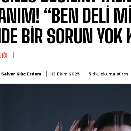
ANIM! “BEN DELİ M
DE BİR SORUN YOK 
LIĞI
okuma süresi
Selver Kılıç Erdem
5
dk.
13 Ekim 2025