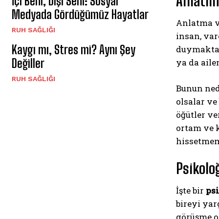
Anlatıl
İçi Beni, Dışı Seni: Sosyal
Medyada Gördüğümüz Hayatlar
Anlatma ve
⁠RUH SAĞLIĞI
insan, var
Kaygı mı, Stres mi? Aynı Şey
duymaktad
Değiller
ya da aile
⁠RUH SAĞLIĞI
Bunun nede
olsalar ve
öğütler ve
ortam ve 
hissetmem
Psikolo
İşte bir
ps
bireyi ya
görüşme o