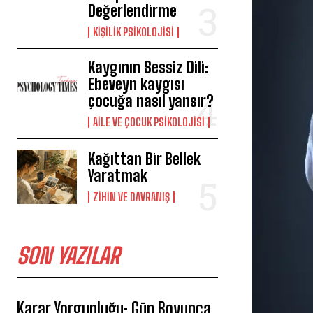
Değerlendirme
KIŞILIK PSIKOLOJISI
Kaygının Sessiz Dili:
Ebeveyn kaygısı
çocuğa nasıl yansır?
AILE VE ÇOCUK PSIKOLOJISI
Kağıttan Bir Bellek
Yaratmak
⁠ZIHIN VE DAVRANIŞ
SON YAZILAR
Karar Yorgunluğu: Gün Boyunca