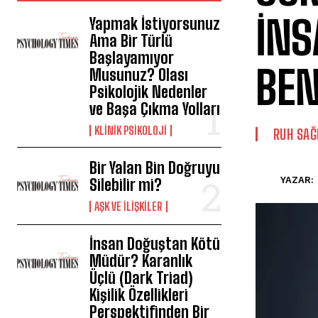
İNS
Yapmak İstiyorsunuz
Ama Bir Türlü
Başlayamıyor
BEN
Musunuz? Olası
Psikolojik Nedenler
ve Başa Çıkma Yolları
KLINIK PSIKOLOJI
⁠RUH SAĞ
Bir Yalan Bin Doğruyu
YAZAR:
Silebilir mi?
AŞK VE İLIŞKILER
İnsan Doğuştan Kötü
Müdür? Karanlık
Üçlü (Dark Triad)
Kişilik Özellikleri
Perspektifinden Bir