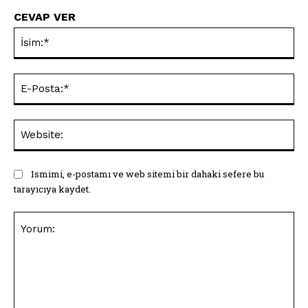
CEVAP VER
İsi
E-
Pos
Web
Ismimi, e-postamı ve web sitemi bir dahaki sefere bu
tarayıcıya kaydet.