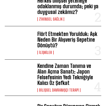
Herkes bilişsel yeteneğe
odaklanmış durumda; peki ya
duygusal zekâmız?
ZIHINSEL SAĞLIK
Flört Etmekten Yorulduk: Aşk
Neden Bir Alışveriş Sepetine
ABONE OL
Dönüştü?
Gizlilik politikasını
okudum, onaylıyorum.
İLIŞKILER
Kendine Zaman Tanıma ve
Alan Açma Sanatı: Japon
Felsefesinin Yedi Tekniğiyle
Kalıcı Öz Şefkat
BILIŞSEL DAVRANIŞÇI TERAPI