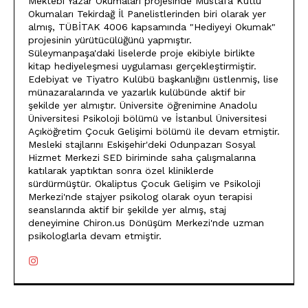
Mektebi Yazar Okumaları projesinde Mustafa Kutlu
Okumaları Tekirdağ İl Panelistlerinden biri olarak yer
almış, TÜBİTAK 4006 kapsamında "Hediyeyi Okumak"
projesinin yürütücülüğünü yapmıştır.
Süleymanpaşa'daki liselerde proje ekibiyle birlikte
kitap hediyeleşmesi uygulaması gerçekleştirmiştir.
Edebiyat ve Tiyatro Kulübü başkanlığını üstlenmiş, lise
münazaralarında ve yazarlık kulübünde aktif bir
şekilde yer almıştır. Üniversite öğrenimine Anadolu
Üniversitesi Psikoloji bölümü ve İstanbul Üniversitesi
Açıköğretim Çocuk Gelişimi bölümü ile devam etmiştir.
Mesleki stajlarını Eskişehir'deki Odunpazarı Sosyal
Hizmet Merkezi SED biriminde saha çalışmalarına
katılarak yaptıktan sonra özel kliniklerde
sürdürmüştür. Okaliptus Çocuk Gelişim ve Psikoloji
Merkezi'nde stajyer psikolog olarak oyun terapisi
seanslarında aktif bir şekilde yer almış, staj
deneyimine Chiron.us Dönüşüm Merkezi'nde uzman
psikologlarla devam etmiştir.