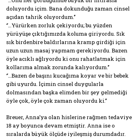
‘’…Onu her gördüğümde büyük bir ihtirasla
doluyordu içim. Bana dokunduğu zaman cinsel
açıdan tahrik oluyordum.’’
‘’…Yürürken zorluk çekiyordu; bu yüzden
yürüyüşe çıktığımızda koluma giriyordu. Sık
sık birdenbire baldırlarına kramp girdiği için
uzun uzun masaj yapmam gerekiyordu. Bazen
öyle acıklı ağlıyordu ki onu rahatlatmak için
kollarıma almak zorunda kalıyordum.’’
‘’…Bazen de başını kucağıma koyar ve bir bebek
gibi uyurdu. İçimin cinsel duygularla
dolmasından başka elimden bir şey gelmediği
öyle çok, öyle çok zaman oluyordu ki.’’
Breuer, Anna’ya olan hislerine rağmen tedaviye
18 ay boyunca devam etmiştir. Anna ise o
sıralarda büyük ölçüde iyileşmiş durumdadır.