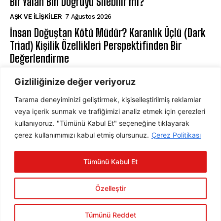
Bir Yalan Bin Doğruyu Silebilir mi?
AŞK VE İLIŞKILER
7 Ağustos 2026
İnsan Doğuştan Kötü Müdür? Karanlık Üçlü (Dark
Triad) Kişilik Özellikleri Perspektifinden Bir
Değerlendirme
KIŞILIK PSIKOLOJISI
7 Ağustos 2026
Gizliliğinize değer veriyoruz
Tarama deneyiminizi geliştirmek, kişiselleştirilmiş reklamlar
ABONE OL
veya içerik sunmak ve trafiğimizi analiz etmek için çerezleri
kullanıyoruz. "Tümünü Kabul Et" seçeneğine tıklayarak
çerez kullanımımızı kabul etmiş olursunuz.
Çerez Politikası
ABONE OL
Tümünü Kabul Et
Gizlilik Politikasını
okudum, onaylıyorum.
Özelleştir
Tümünü Reddet
2025 © Psychology Times Türkiye Tüm hakları saklıdır.