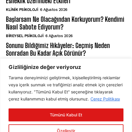
Esneklik Üzerindeki Etkileri
KLINIK PSIKOLOJI
6 Ağustos 2026
Başlarsam Ne Olacağından Korkuyorum? Kendimi
Nasıl Sabote Ediyorum?
BIREYSEL PSIKOLOJI
6 Ağustos 2026
Sonunu Bildiğimiz Hikâyeler: Geçmiş Neden
Sonradan Bu Kadar Açık Görünür?
BILIŞSEL PSIKOLOJI
6 Ağustos 2026
Gizliliğinize değer veriyoruz
Tarama deneyiminizi geliştirmek, kişiselleştirilmiş reklamlar
ABONE OL
veya içerik sunmak ve trafiğimizi analiz etmek için çerezleri
kullanıyoruz. "Tümünü Kabul Et" seçeneğine tıklayarak
çerez kullanımımızı kabul etmiş olursunuz.
Çerez Politikası
ABONE OL
Tümünü Kabul Et
Gizlilik Politikasını
okudum, onaylıyorum.
Özelleştir