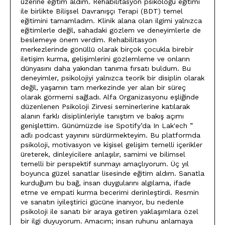
üzerine eğitim aldım. Rehabilitasyon psikoloğu eğitimi
ile birlikte Bilişsel Davranışçı Terapi (BDT) temel
eğitimini tamamladım. Klinik alana olan ilgimi yalnızca
eğitimlerle değil, sahadaki gözlem ve deneyimlerle de
beslemeye önem verdim. Rehabilitasyon
merkezlerinde gönüllü olarak birçok çocukla birebir
iletişim kurma, gelişimlerini gözlemleme ve onların
dünyasını daha yakından tanıma fırsatı buldum. Bu
deneyimler, psikolojiyi yalnızca teorik bir disiplin olarak
değil, yaşamın tam merkezinde yer alan bir süreç
olarak görmemi sağladı. Alfa Organizasyonu eşliğinde
düzenlenen Psikoloji Zirvesi seminerlerine katılarak
alanın farklı disiplinleriyle tanıştım ve bakış açımı
genişlettim. Günümüzde ise Spotify’da In Lak'ech ”
adlı podcast yayınını sürdürmekteyim. Bu platformda
psikoloji, motivasyon ve kişisel gelişim temelli içerikler
üreterek, dinleyicilere anlaşılır, samimi ve bilimsel
temelli bir perspektif sunmayı amaçlıyorum. Üç yıl
boyunca güzel sanatlar lisesinde eğitim aldım. Sanatla
kurduğum bu bağ, insan duygularını algılama, ifade
etme ve empati kurma becerimi derinleştirdi. Resmin
ve sanatın iyileştirici gücüne inanıyor, bu nedenle
psikoloji ile sanatı bir araya getiren yaklaşımlara özel
bir ilgi duyuyorum. Amacım; insan ruhunu anlamaya