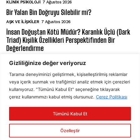
KLINIK PSIKOLOJI
7 Ağustos 2026
Bir Yalan Bin Doğruyu Silebilir mi?
AŞK VE İLIŞKILER
7 Ağustos 2026
İnsan Doğuştan Kötü Müdür? Karanlık Üçlü (Dark
Triad) Kişilik Özellikleri Perspektifinden Bir
Değerlendirme
KIŞILIK PSIKOLOJISI
7 Ağustos 2026
Gizliliğinize değer veriyoruz
Tarama deneyiminizi geliştirmek, kişiselleştirilmiş reklamlar
ABONE OL
veya içerik sunmak ve trafiğimizi analiz etmek için çerezleri
kullanıyoruz. "Tümünü Kabul Et" seçeneğine tıklayarak
çerez kullanımımızı kabul etmiş olursunuz.
Çerez Politikası
ABONE OL
Tümünü Kabul Et
Gizlilik Politikasını
okudum, onaylıyorum.
Özelleştir