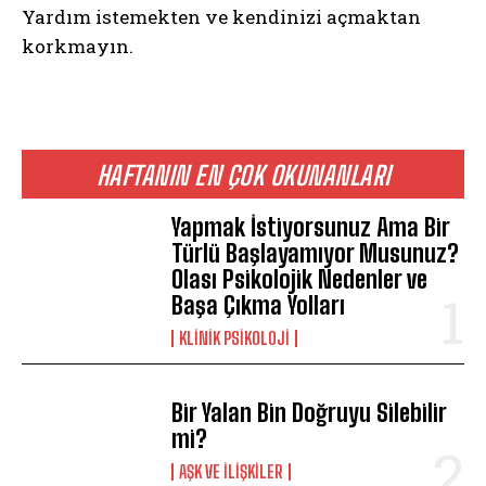
Yardım istemekten ve kendinizi açmaktan
korkmayın.
HAFTANIN EN ÇOK OKUNANLARI
Yapmak İstiyorsunuz Ama Bir
Türlü Başlayamıyor Musunuz?
ABONE OL
Olası Psikolojik Nedenler ve
Başa Çıkma Yolları
Gizlilik politikasını
okudum, onaylıyorum.
KLINIK PSIKOLOJI
Bir Yalan Bin Doğruyu Silebilir
mi?
AŞK VE İLIŞKILER