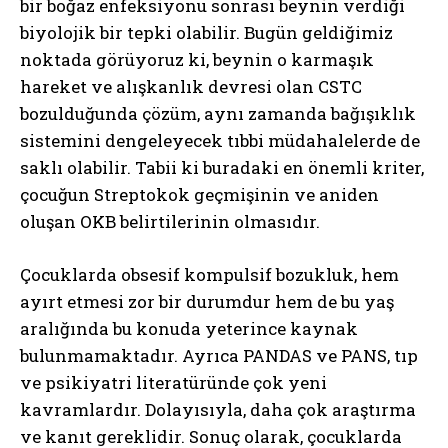
bir boğaz enfeksiyonu sonrası beynin verdiği
biyolojik bir tepki olabilir. Bugün geldiğimiz
noktada görüyoruz ki, beynin o karmaşık
hareket ve alışkanlık devresi olan CSTC
bozulduğunda çözüm, aynı zamanda bağışıklık
sistemini dengeleyecek tıbbi müdahalelerde de
saklı olabilir. Tabii ki buradaki en önemli kriter,
çocuğun Streptokok geçmişinin ve aniden
oluşan OKB belirtilerinin olmasıdır.
Çocuklarda obsesif kompulsif bozukluk, hem
ayırt etmesi zor bir durumdur hem de bu yaş
aralığında bu konuda yeterince kaynak
bulunmamaktadır. Ayrıca PANDAS ve PANS, tıp
ABONE OL
ve psikiyatri literatüründe çok yeni
Gizlilik politikasını
okudum, onaylıyorum.
kavramlardır. Dolayısıyla, daha çok araştırma
ve kanıt gereklidir. Sonuç olarak, çocuklarda