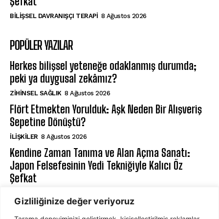
Şefkat
BILIŞSEL DAVRANIŞÇI TERAPI
8 Ağustos 2026
POPÜLER YAZILAR
Herkes bilişsel yeteneğe odaklanmış durumda;
peki ya duygusal zekâmız?
ZIHINSEL SAĞLIK
8 Ağustos 2026
Flört Etmekten Yorulduk: Aşk Neden Bir Alışveriş
Sepetine Dönüştü?
İLIŞKILER
8 Ağustos 2026
Kendine Zaman Tanıma ve Alan Açma Sanatı:
Japon Felsefesinin Yedi Tekniğiyle Kalıcı Öz
Şefkat
BILIŞSEL DAVRANIŞÇI TERAPI
8 Ağustos 2026
Gizliliğinize değer veriyoruz
Tarama deneyiminizi geliştirmek, kişiselleştirilmiş reklamlar