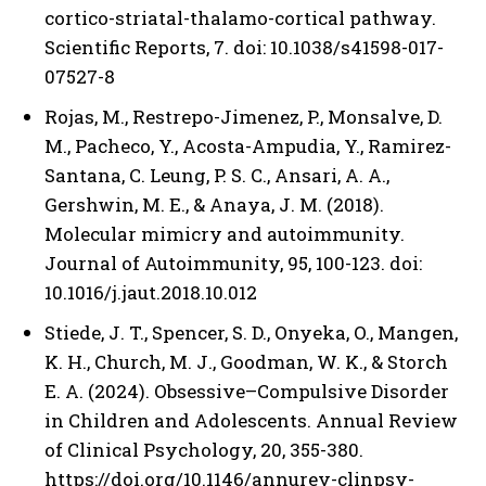
cortico-striatal-thalamo-cortical pathway.
Scientific Reports, 7. doi: 10.1038/s41598-017-
07527-8
Rojas, M., Restrepo-Jimenez, P., Monsalve, D.
M., Pacheco, Y., Acosta-Ampudia, Y., Ramirez-
Santana, C. Leung, P. S. C., Ansari, A. A.,
Gershwin, M. E., & Anaya, J. M. (2018).
Molecular mimicry and autoimmunity.
Journal of Autoimmunity, 95, 100-123. doi:
10.1016/j.jaut.2018.10.012
Stiede, J. T., Spencer, S. D., Onyeka, O., Mangen,
K. H., Church, M. J., Goodman, W. K., & Storch
E. A. (2024). Obsessive–Compulsive Disorder
in Children and Adolescents. Annual Review
of Clinical Psychology, 20, 355-380.
https://doi.org/10.1146/annurev-clinpsy-