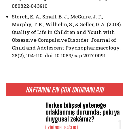
080822-043910
Storch, E. A., Small, B. J., McGuire, J. F.,
Murphy, T. K., Wilhelm, S., & Geller, D. A. (2018).
Quality of Life in Children and Youth with
Obsessive-Compulsive Disorder. Journal of
Child and Adolescent Psychopharmacology.
28(2), 104-110. doi: 10.1089/cap.2017.0091
HAFTANIN EN ÇOK OKUNANLARI
Herkes bilişsel yeteneğe
odaklanmış durumda; peki ya
duygusal zekâmız?
ZIHINSEL SAĞLIK