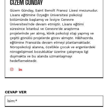
GIZEM GUNDAY
Gizem Günday, Saint Benoît Fransız Lisesi mezunudur.
Lisans eğitimine Özyeğin Üniversitesi psikoloji
bölümünde başlamış ve İsviçre Cenevre
Üniversitesi'nde devam etmiştir. Lisans eğitimi
süresince İstanbul ve Cenevre'de araştırma
projelerinde yer almış, klinik psikoloji stajı yapmış ve
çeşitli gönüllü projelerde görev almıştır. Hâlihazırda
eğitimine Fransa'da devam etmeyi planlamaktadır.
Nöropsikoloji alanına, özellikle çocuk ve ergenlerdeki
nörogelişimsel bozukluklar üzerine çalışmaya ilgi
duymakta ve bu alanda uzmanlaşmayı
hedeflemektedir.
CEVAP VER
İsi