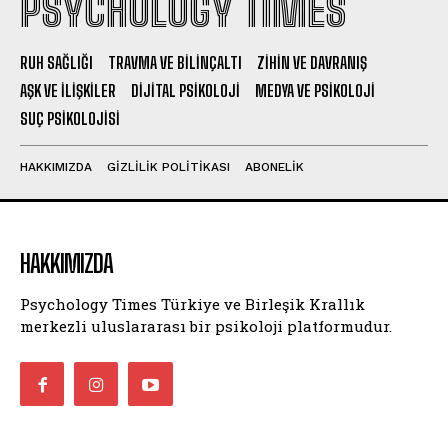
PSYCHOLOGY TIMES
RUH SAĞLIĞI
TRAVMA VE BILINÇALTI
ZIHIN VE DAVRANIŞ
AŞK VE İLIŞKILER
DIJITAL PSIKOLOJI
MEDYA VE PSIKOLOJI
SUÇ PSIKOLOJISI
HAKKIMIZDA
GIZLILIK POLITIKASI
ABONELIK
HAKKIMIZDA
Psychology Times Türkiye ve Birleşik Krallık
merkezli uluslararası bir psikoloji platformudur.