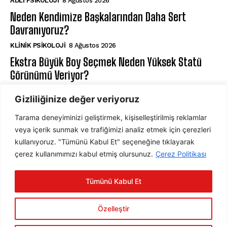
ADLI PSIKOLOJI
8 Ağustos 2026
Neden Kendimize Başkalarından Daha Sert
Davranıyoruz?
KLINIK PSIKOLOJI
8 Ağustos 2026
Ekstra Büyük Boy Seçmek Neden Yüksek Statü
Görünümü Veriyor?
DAVRANIŞ PSIKOLOJISI
7 Ağustos 2026
Gizliliğinize değer veriyoruz
Tarama deneyiminizi geliştirmek, kişiselleştirilmiş reklamlar
ABONE OL
veya içerik sunmak ve trafiğimizi analiz etmek için çerezleri
kullanıyoruz. "Tümünü Kabul Et" seçeneğine tıklayarak
çerez kullanımımızı kabul etmiş olursunuz.
Çerez Politikası
ABONE OL
Tümünü Kabul Et
Gizlilik Politikasını
okudum, onaylıyorum.
Özelleştir