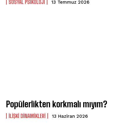
SOSYAL PSIKOLOJI
13 Temmuz 2026
ABONE OL
Gizlilik politikasını
okudum, onaylıyorum.
Popülerlikten korkmalı mıyım?
İLIŞKI DINAMIKLERI
13 Haziran 2026