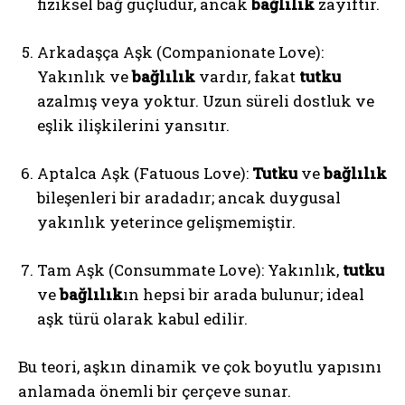
fiziksel bağ güçlüdür, ancak
bağlılık
zayıftır.
Arkadaşça Aşk (Companionate Love):
Yakınlık ve
bağlılık
vardır, fakat
tutku
azalmış veya yoktur. Uzun süreli dostluk ve
eşlik ilişkilerini yansıtır.
Aptalca Aşk (Fatuous Love):
Tutku
ve
bağlılık
bileşenleri bir aradadır; ancak duygusal
yakınlık yeterince gelişmemiştir.
Tam Aşk (Consummate Love): Yakınlık,
tutku
ve
bağlılık
ın hepsi bir arada bulunur; ideal
aşk türü olarak kabul edilir.
Bu teori, aşkın dinamik ve çok boyutlu yapısını
anlamada önemli bir çerçeve sunar.