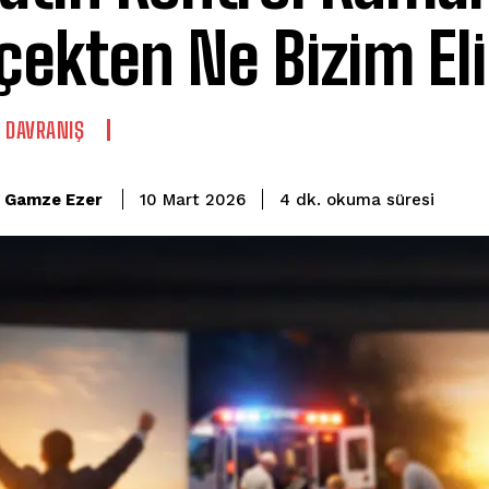
çekten Ne Bizim El
E DAVRANIŞ
okuma süresi
Gamze Ezer
4
dk.
10 Mart 2026