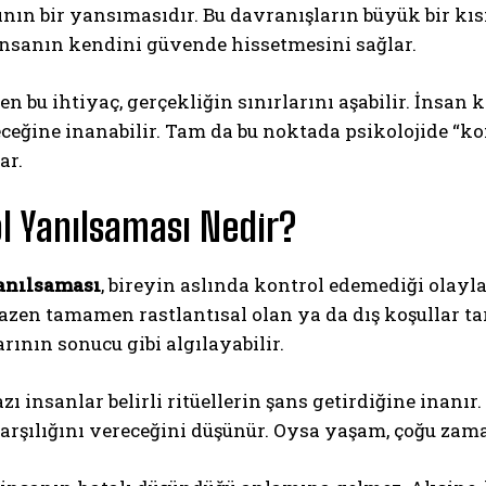
ının bir yansımasıdır. Bu davranışların büyük bir kısm
insanın kendini güvende hissetmesini sağlar.
n bu ihtiyaç, gerçekliğin sınırlarını aşabilir. İnsan
ceğine inanabilir. Tam da bu noktada psikolojide “k
ar.
l Yanılsaması Nedir?
ABONE OL
Gizlilik politikasını
okudum, onaylıyorum.
anılsaması
, bireyin aslında kontrol edemediği olay
azen tamamen rastlantısal olan ya da dış koşullar t
rının sonucu gibi algılayabilir.
zı insanlar belirli ritüellerin şans getirdiğine inanır
rşılığını vereceğini düşünür. Oysa yaşam, çoğu zama