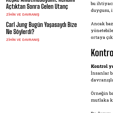
bu ihtiyac
Açtıktan Sonra Gelen Utanç
duygusu, 
⁠ZIHIN VE DAVRANIŞ
Ancak baze
Carl Jung Bugün Yaşasaydı Bize
yönetebile
Ne Söylerdi?
ortaya çık
⁠ZIHIN VE DAVRANIŞ
Kontro
Kontrol y
İnsanlar b
davranışla
Örneğin ba
mutlaka ka