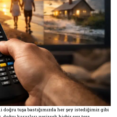
i doğru tuşa bastığımızda her şey istediğimiz gibi
, doğru kararları verirsek hiçbir şey ters