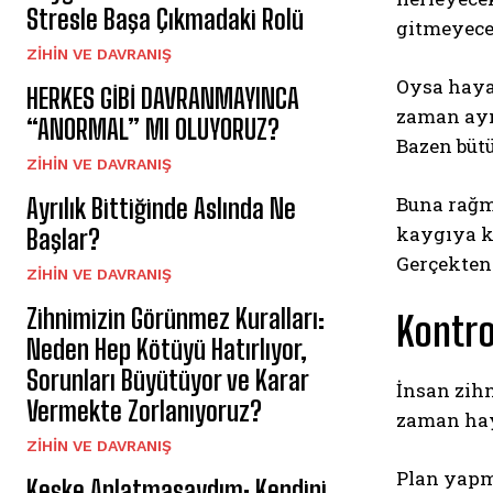
Stresle Başa Çıkmadaki Rolü
gitmeyecek
⁠ZIHIN VE DAVRANIŞ
Oysa hayat
HERKES GİBİ DAVRANMAYINCA
zaman aynı
“ANORMAL” MI OLUYORUZ?
Bazen bütü
⁠ZIHIN VE DAVRANIŞ
Buna rağm
Ayrılık Bittiğinde Aslında Ne
kaygıya ka
Başlar?
Gerçekten 
⁠ZIHIN VE DAVRANIŞ
Zihnimizin Görünmez Kuralları:
Kontro
Neden Hep Kötüyü Hatırlıyor,
Sorunları Büyütüyor ve Karar
İnsan zihn
Vermekte Zorlanıyoruz?
zaman haya
⁠ZIHIN VE DAVRANIŞ
Plan yapm
Keşke Anlatmasaydım: Kendini