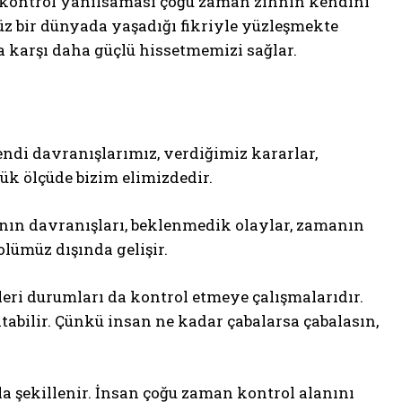
 kontrol yanılsaması çoğu zaman zihnin kendini
z bir dünyada yaşadığı fikriyle yüzleşmekte
a karşı daha güçlü hissetmemizi sağlar.
endi davranışlarımız, verdiğimiz kararlar,
k ölçüde bizim elimizdedir.
ının davranışları, beklenmedik olaylar, zamanın
lümüz dışında gelişir.
leri durumları da kontrol etmeye çalışmalarıdır.
abilir. Çünkü insan ne kadar çabalarsa çabalasın,
a şekillenir. İnsan çoğu zaman kontrol alanını