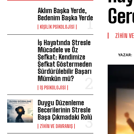
Ger
Aklım Başka Yerde,
Bedenim Başka Yerde
KIŞILIK PSIKOLOJISI
⁠ZIHIN V
İş Hayatında Stresle
Mücadele ve Öz
YAZAR:
Şefkat: Kendimize
Şefkat Göstermeden
Sürdürülebilir Başarı
Mümkün mü?
İŞ PSIKOLOJISI
Duygu Düzenleme
Becerilerinin Stresle
Başa Çıkmadaki Rolü
⁠ZIHIN VE DAVRANIŞ