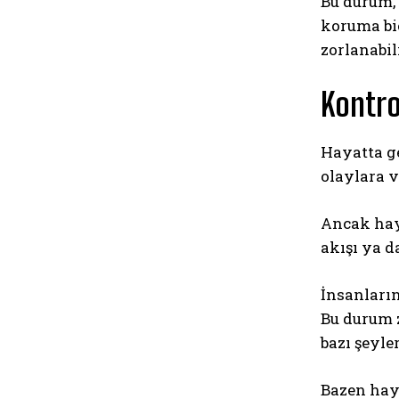
Bu durum,
koruma bi
zorlanabil
Kontro
Hayatta ge
olaylara v
Ancak hay
akışı ya d
İnsanların
Bu durum z
bazı şeyle
Bazen haya