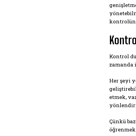
genişletme
yönetebilm
kontrolün 
Kontro
Kontrol du
zamanda in
Her şeyi y
geliştireb
etmek, vaz
yönlendir
Çünkü baze
öğrenmekt