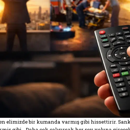
n elimizde bir kumanda varmış gibi hissettirir. Sank
kmiş gibi… Daha çok çalışırsak her şey yoluna girecek