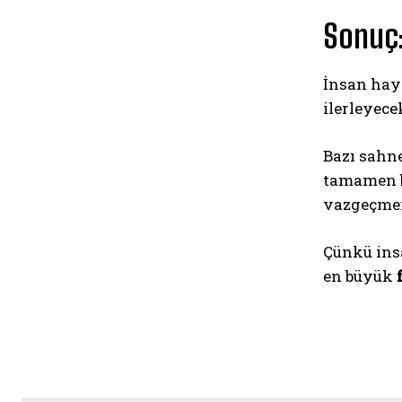
Sonuç:
İnsan haya
ilerleyece
Bazı sahne
tamamen b
vazgeçme
Çünkü insa
en büyük