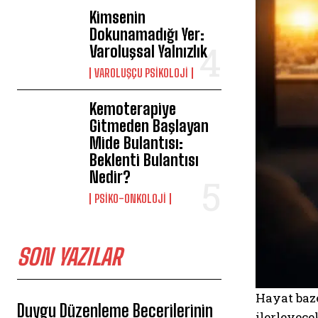
Kimsenin
Dokunamadığı Yer:
Varoluşsal Yalnızlık
VAROLUŞÇU PSIKOLOJI
Kemoterapiye
Gitmeden Başlayan
Mide Bulantısı:
Beklenti Bulantısı
Nedir?
PSIKO-ONKOLOJI
SON YAZILAR
Hayat baze
Duygu Düzenleme Becerilerinin
ilerleyece