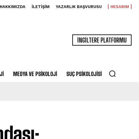
HAKKIMIZDA
İLETIŞIM
YAZARLIK BAŞVURUSU
HESABIM
İNGİLTERE PLATFORMU
JI
MEDYA VE PSIKOLOJI
SUÇ PSIKOLOJISI
dası: