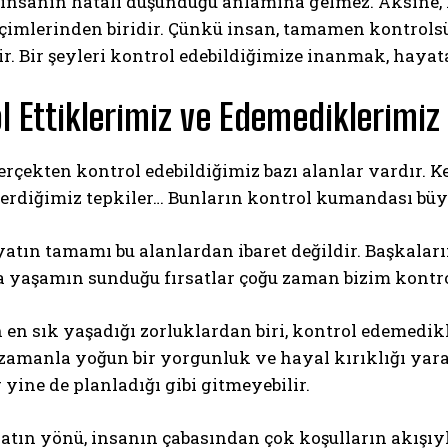
 insanın hatalı düşündüğü anlamına gelmez. Aksine,
çimlerinden biridir. Çünkü insan, tamamen kontrolsü
ir. Bir şeyleri kontrol edebildiğimize inanmak, hayat
l Ettiklerimiz ve Edemediklerimiz
rçekten kontrol edebildiğimiz bazı alanlar vardır. K
erdiğimiz tepkiler… Bunların kontrol kumandası büyü
atın tamamı bu alanlardan ibaret değildir. Başkalar
a yaşamın sunduğu fırsatlar çoğu zaman bizim kontro
 en sık yaşadığı zorluklardan biri, kontrol edemedik
amanla yoğun bir yorgunluk ve hayal kırıklığı yarat
r yine de planladığı gibi gitmeyebilir.
tın yönü, insanın çabasından çok koşulların akışıyl