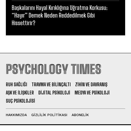
Başkalarını Hayal Kırıklığına Uğratma Korkusu:
“Hayır” Demek Neden Reddedilmek Gibi
Hissettirir?
PSYCHOLOGY TIMES
RUH SAĞLIĞI
TRAVMA VE BILINÇALTI
ZIHIN VE DAVRANIŞ
AŞK VE İLIŞKILER
DIJITAL PSIKOLOJI
MEDYA VE PSIKOLOJI
SUÇ PSIKOLOJISI
HAKKIMIZDA
GIZLILIK POLITIKASI
ABONELIK