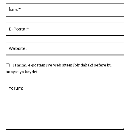
İsi
E-
Pos
Web
Ismimi, e-postamı ve web sitemi bir dahaki sefere bu
tarayıcıya kaydet.