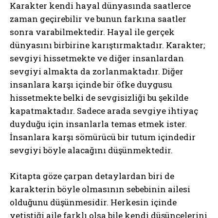
Karakter kendi hayal dünyasında saatlerce
zaman geçirebilir ve bunun farkına saatler
sonra varabilmektedir. Hayal ile gerçek
dünyasını birbirine karıştırmaktadır. Karakter;
sevgiyi hissetmekte ve diğer insanlardan
sevgiyi almakta da zorlanmaktadır. Diğer
insanlara karşı içinde bir öfke duygusu
hissetmekte belki de sevgisizliği bu şekilde
kapatmaktadır. Sadece arada sevgiye ihtiyaç
duyduğu için insanlarla temas etmek ister.
İnsanlara karşı sömürücü bir tutum içindedir
sevgiyi böyle alacağını düşünmektedir.
Kitapta göze çarpan detaylardan biri de
ABONE OL
karakterin böyle olmasının sebebinin ailesi
olduğunu düşünmesidir. Herkesin içinde
Gizlilik politikasını
okudum, onaylıyorum.
yetiştiği aile farklı olsa bile kendi düşüncelerini