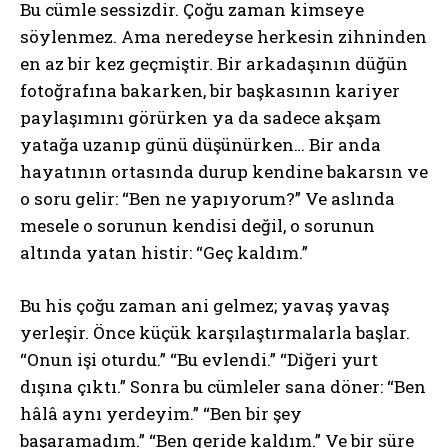
Bu cümle sessizdir. Çoğu zaman kimseye
söylenmez. Ama neredeyse herkesin zihninden
en az bir kez geçmiştir. Bir arkadaşının düğün
fotoğrafına bakarken, bir başkasının kariyer
paylaşımını görürken ya da sadece akşam
yatağa uzanıp günü düşünürken… Bir anda
hayatının ortasında durup kendine bakarsın ve
o soru gelir: “Ben ne yapıyorum?” Ve aslında
mesele o sorunun kendisi değil, o sorunun
altında yatan histir: “Geç kaldım.”
Bu his çoğu zaman ani gelmez; yavaş yavaş
yerleşir. Önce küçük karşılaştırmalarla başlar.
“Onun işi oturdu.” “Bu evlendi.” “Diğeri yurt
dışına çıktı.” Sonra bu cümleler sana döner: “Ben
hâlâ aynı yerdeyim.” “Ben bir şey
başaramadım.” “Ben geride kaldım.” Ve bir süre