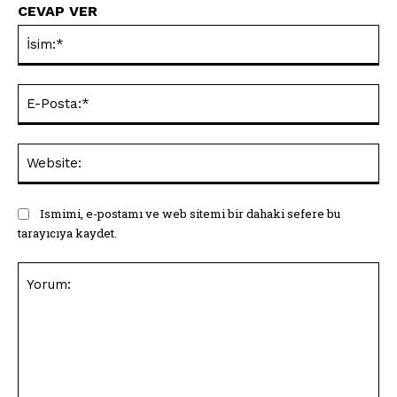
CEVAP VER
İsi
E-
Pos
Web
Ismimi, e-postamı ve web sitemi bir dahaki sefere bu
tarayıcıya kaydet.