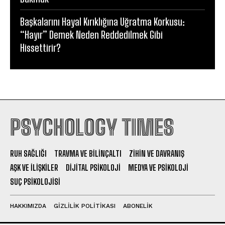
Başkalarını Hayal Kırıklığına Uğratma Korkusu:
“Hayır” Demek Neden Reddedilmek Gibi
Hissettirir?
PSYCHOLOGY TIMES
RUH SAĞLIĞI
TRAVMA VE BILINÇALTI
ZIHIN VE DAVRANIŞ
AŞK VE İLIŞKILER
DIJITAL PSIKOLOJI
MEDYA VE PSIKOLOJI
SUÇ PSIKOLOJISI
HAKKIMIZDA
GIZLILIK POLITIKASI
ABONELIK