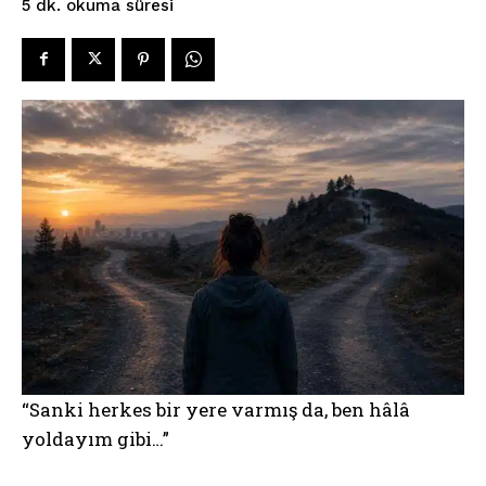
okuma süresi
5
dk.
“Sanki herkes bir yere varmış da, ben hâlâ
yoldayım gibi…”