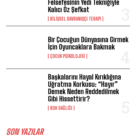
Felsefesinin Yedi Tekniğiyle
Kalıcı Öz Şefkat
BILIŞSEL DAVRANIŞÇI TERAPI
Bir Çocuğun Dünyasına Girmek
İçin Oyuncaklara Bakmak
ÇOCUK PSIKOLOJISI
Başkalarını Hayal Kırıklığına
Uğratma Korkusu: “Hayır”
Demek Neden Reddedilmek
Gibi Hissettirir?
⁠RUH SAĞLIĞI
SON YAZILAR