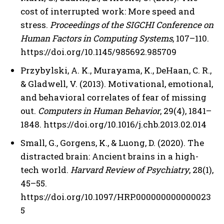
cost of interrupted work: More speed and
stress.
Proceedings of the SIGCHI Conference on
Human Factors in Computing Systems
, 107–110.
https://doi.org/10.1145/985692.985709
Przybylski, A. K., Murayama, K., DeHaan, C. R.,
& Gladwell, V. (2013). Motivational, emotional,
and behavioral correlates of fear of missing
out.
Computers in Human Behavior
, 29(4), 1841–
1848. https://doi.org/10.1016/j.chb.2013.02.014
Small, G., Gorgens, K., & Luong, D. (2020). The
distracted brain: Ancient brains in a high-
tech world.
Harvard Review of Psychiatry
, 28(1),
45–55.
ABONE OL
https://doi.org/10.1097/HRP.000000000000023
5
Gizlilik politikasını
okudum, onaylıyorum.