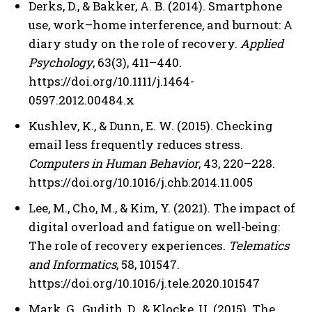
Derks, D., & Bakker, A. B. (2014). Smartphone
use, work–home interference, and burnout: A
diary study on the role of recovery.
Applied
Psychology
, 63(3), 411–440.
https://doi.org/10.1111/j.1464-
0597.2012.00484.x
Kushlev, K., & Dunn, E. W. (2015). Checking
email less frequently reduces stress.
Computers in Human Behavior
, 43, 220–228.
https://doi.org/10.1016/j.chb.2014.11.005
Lee, M., Cho, M., & Kim, Y. (2021). The impact of
digital overload and fatigue on well-being:
The role of recovery experiences.
Telematics
and Informatics
, 58, 101547.
https://doi.org/10.1016/j.tele.2020.101547
Mark, G., Gudith, D., & Klocke, U. (2015). The