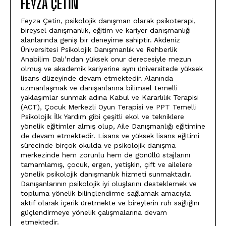
FEYZA ÇETIN
Feyza Çetin, psikolojik danışman olarak psikoterapi,
bireysel danışmanlık, eğitim ve kariyer danışmanlığı
alanlarında geniş bir deneyime sahiptir. Akdeniz
Üniversitesi Psikolojik Danışmanlık ve Rehberlik
Anabilim Dalı’ndan yüksek onur derecesiyle mezun
olmuş ve akademik kariyerine aynı üniversitede yüksek
lisans düzeyinde devam etmektedir. Alanında
uzmanlaşmak ve danışanlarına bilimsel temelli
yaklaşımlar sunmak adına Kabul ve Kararlılık Terapisi
(ACT), Çocuk Merkezli Oyun Terapisi ve PPT Temelli
Psikolojik İlk Yardım gibi çeşitli ekol ve tekniklere
yönelik eğitimler almış olup, Aile Danışmanlığı eğitimine
de devam etmektedir. Lisans ve yüksek lisans eğitimi
sürecinde birçok okulda ve psikolojik danışma
merkezinde hem zorunlu hem de gönüllü stajlarını
tamamlamış, çocuk, ergen, yetişkin, çift ve ailelere
yönelik psikolojik danışmanlık hizmeti sunmaktadır.
Danışanlarının psikolojik iyi oluşlarını desteklemek ve
topluma yönelik bilinçlendirme sağlamak amacıyla
aktif olarak içerik üretmekte ve bireylerin ruh sağlığını
güçlendirmeye yönelik çalışmalarına devam
etmektedir.