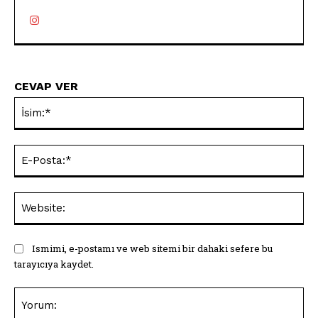
CEVAP VER
İsi
E-
Pos
Web
Ismimi, e-postamı ve web sitemi bir dahaki sefere bu
tarayıcıya kaydet.