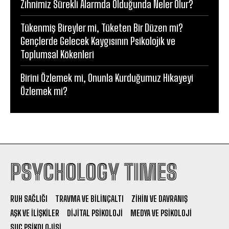
Zihnimiz Sürekli Alarmda Olduğunda Neler Olur?
Tükenmiş Bireyler mi, Tüketen Bir Düzen mi?
Gençlerde Gelecek Kaygısının Psikolojik ve
Toplumsal Kökenleri
Birini Özlemek mi, Onunla Kurduğumuz Hikayeyi
Özlemek mi?
PSYCHOLOGY TIMES
RUH SAĞLIĞI
TRAVMA VE BILINÇALTI
ZIHIN VE DAVRANIŞ
AŞK VE İLIŞKILER
DIJITAL PSIKOLOJI
MEDYA VE PSIKOLOJI
SUÇ PSIKOLOJISI