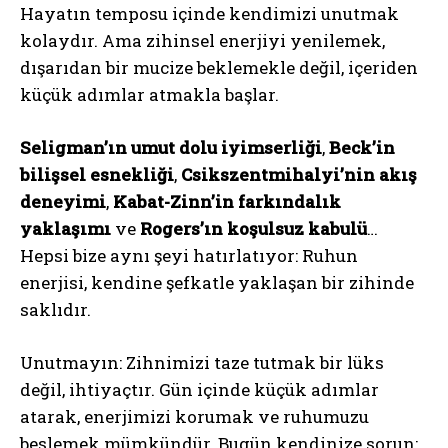
Hayatın temposu içinde kendimizi unutmak
kolaydır. Ama zihinsel enerjiyi yenilemek,
dışarıdan bir mucize beklemekle değil, içeriden
küçük adımlar atmakla başlar.
Seligman’ın umut dolu iyimserliği
,
Beck’in
bilişsel esnekliği
,
Csikszentmihalyi’nin akış
deneyimi
,
Kabat-Zinn’in farkındalık
yaklaşımı
ve
Rogers’ın koşulsuz kabulü
…
Hepsi bize aynı şeyi hatırlatıyor: Ruhun
enerjisi, kendine şefkatle yaklaşan bir zihinde
saklıdır.
Unutmayın: Zihnimizi taze tutmak bir lüks
değil, ihtiyaçtır. Gün içinde küçük adımlar
atarak, enerjimizi korumak ve ruhumuzu
beslemek mümkündür. Bugün kendinize sorun: