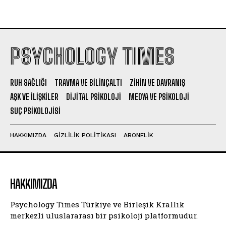
PSYCHOLOGY TIMES
RUH SAĞLIĞI
TRAVMA VE BILINÇALTI
ZIHIN VE DAVRANIŞ
AŞK VE İLIŞKILER
DIJITAL PSIKOLOJI
MEDYA VE PSIKOLOJI
SUÇ PSIKOLOJISI
HAKKIMIZDA
GIZLILIK POLITIKASI
ABONELIK
HAKKIMIZDA
Psychology Times Türkiye ve Birleşik Krallık
merkezli uluslararası bir psikoloji platformudur.