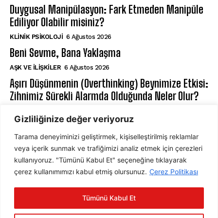
Duygusal Manipülasyon: Fark Etmeden Manipüle
Ediliyor Olabilir misiniz?
KLINIK PSIKOLOJI
6 Ağustos 2026
Beni Sevme, Bana Yaklaşma
AŞK VE İLIŞKILER
6 Ağustos 2026
Aşırı Düşünmenin (Overthinking) Beynimize Etkisi:
Zihnimiz Sürekli Alarmda Olduğunda Neler Olur?
NÖROPSIKOLOJI
6 Ağustos 2026
Gizliliğinize değer veriyoruz
Tarama deneyiminizi geliştirmek, kişiselleştirilmiş reklamlar
ABONE OL
veya içerik sunmak ve trafiğimizi analiz etmek için çerezleri
kullanıyoruz. "Tümünü Kabul Et" seçeneğine tıklayarak
çerez kullanımımızı kabul etmiş olursunuz.
Çerez Politikası
ABONE OL
Tümünü Kabul Et