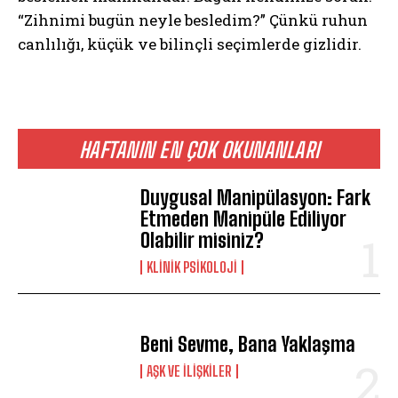
“Zihnimi bugün neyle besledim?” Çünkü ruhun
ABONE OL
canlılığı, küçük ve bilinçli seçimlerde gizlidir.
Gizlilik politikasını
okudum, onaylıyorum.
HAFTANIN EN ÇOK OKUNANLARI
Duygusal Manipülasyon: Fark
Etmeden Manipüle Ediliyor
Olabilir misiniz?
KLINIK PSIKOLOJI
Beni Sevme, Bana Yaklaşma
AŞK VE İLIŞKILER