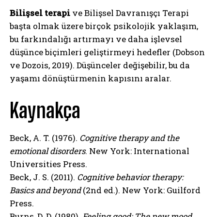
Gizlilik politikasını
okudum, onaylıyorum.
Bilişsel terapi
ve Bilişsel Davranışçı Terapi
başta olmak üzere birçok psikolojik yaklaşım,
bu farkındalığı artırmayı ve daha işlevsel
düşünce biçimleri geliştirmeyi hedefler (Dobson
ve Dozois, 2019). Düşünceler değişebilir, bu da
yaşamı dönüştürmenin kapısını aralar.
Kaynakça
Beck, A. T. (1976).
Cognitive therapy and the
emotional disorders
. New York: International
Universities Press.
Beck, J. S. (2011).
Cognitive behavior therapy:
Basics and beyond
(2nd ed.). New York: Guilford
Press.
Burns, D. D. (1980).
Feeling good: The new mood