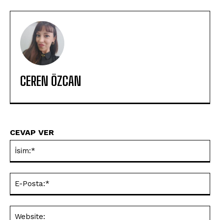
CEREN ÖZCAN
CEVAP VER
İsi
E-
Pos
Web