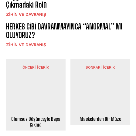
Çıkmadaki Rolü
⁠ZIHIN VE DAVRANIŞ
HERKES GİBİ DAVRANMAYINCA “ANORMAL” MI
OLUYORUZ?
⁠ZIHIN VE DAVRANIŞ
ÖNCEKI İÇERIK
SONRAKI İÇERIK
Olumsuz Düşünceyle Başa
Maskelerden Bir Müze
Çıkma