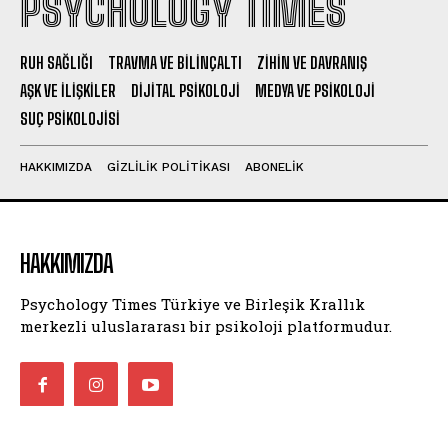
PSYCHOLOGY TIMES
RUH SAĞLIĞI
TRAVMA VE BILINÇALTI
ZIHIN VE DAVRANIŞ
AŞK VE İLIŞKILER
DIJITAL PSIKOLOJI
MEDYA VE PSIKOLOJI
SUÇ PSIKOLOJISI
HAKKIMIZDA
GIZLILIK POLITIKASI
ABONELIK
HAKKIMIZDA
Psychology Times Türkiye ve Birleşik Krallık
merkezli uluslararası bir psikoloji platformudur.