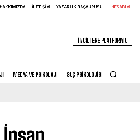
HAKKIMIZDA
İLETIŞIM
YAZARLIK BAŞVURUSU
HESABIM
İNGİLTERE PLATFORMU
JI
MEDYA VE PSIKOLOJI
SUÇ PSIKOLOJISI
e İnsan