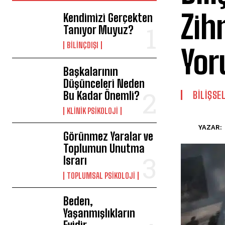
Zih
Kendimizi Gerçekten
Tanıyor Muyuz?
BILINÇDIŞI
Yor
Başkalarının
Düşünceleri Neden
Bu Kadar Önemli?
BILIŞSE
KLINIK PSIKOLOJI
YAZAR:
Görünmez Yaralar ve
Toplumun Unutma
Israrı
TOPLUMSAL PSIKOLOJI
Beden,
Yaşanmışlıkların