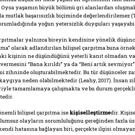
ir. Oysa yaşamın büyük bölümü gri alanlardan oluşma
da mutlak başarısızlık biçiminde değerlendirilemez (
orumladığında yoğun yetersizlik duyguları yaşayabi
arpıtmalar yalnızca bireyin kendisine yönelik düşüncel
ma” olarak adlandırılan bilişsel çarpıtma buna örnek 
aki kişinin ne düşündüğünü yeterli kanıt olmadan va
vermesini “Bana kırıldı” ya da “Beni artık sevmiyor
mi zihninde oluşturabilmektedir. Bu tür düşünceler z
kaygıya neden olabilmektedir (Leahy, 2017). İnsan zi
riyle tamamlamaya çalışmakta ve bu durum gerçekli
edir.
önemli bilişsel çarpıtma ise
kişiselleştirme
dir. Kişi
lumsuz olayların sorumluluğunu gereğinden fazla üs
 kendi hatasına bağlayan biri, gerçekte ilgisi olmayan