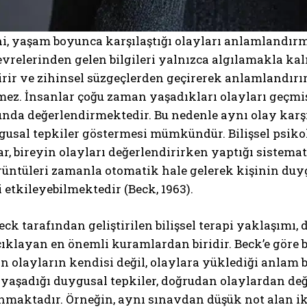
ni, yaşam boyunca karşılaştığı olayları anlamlandır
evrelerinden gelen bilgileri yalnızca algılamakla ka
rir ve zihinsel süzgeçlerden geçirerek anlamlandırı
ez. İnsanlar çoğu zaman yaşadıkları olayları geçmiş 
unda değerlendirmektedir. Bu nedenle aynı olay karş
gusal tepkiler göstermesi mümkündür. Bilişsel psikol
r, bireyin olayları değerlendirirken yaptığı sistemat
rüntüleri zamanla otomatik hale gelerek kişinin duy
ni etkileyebilmektedir (Beck, 1963).
eck tarafından geliştirilen bilişsel terapi yaklaşımı
çıklayan en önemli kuramlardan biridir. Beck’e göre 
 olayların kendisi değil, olaylara yüklediği anlam b
 yaşadığı duygusal tepkiler, doğrudan olaylardan de
aktadır. Örneğin, aynı sınavdan düşük not alan iki 