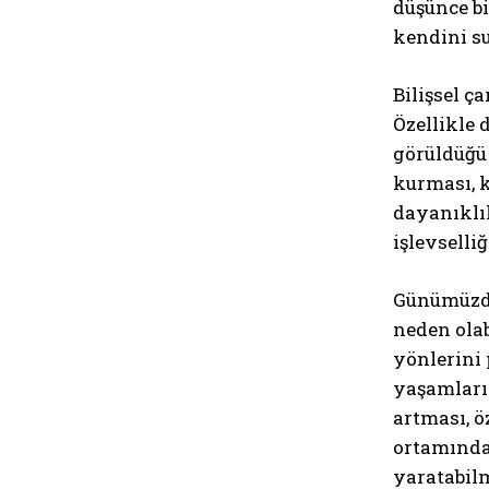
düşünce bi
kendini su
Bilişsel ç
Özellikle
görüldüğü 
kurması, k
dayanıklı
işlevselli
Günümüzde
neden ola
yönlerini 
yaşamların
artması, ö
ortamında 
yaratabil