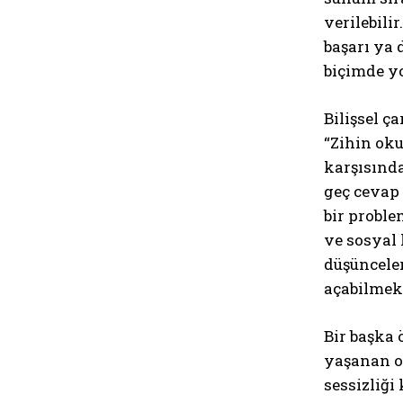
verilebil
başarı ya 
biçimde y
Bilişsel ç
“Zihin oku
karşısınd
geç cevap 
bir proble
ve sosyal 
düşüncele
açabilmekt
Bir başka 
yaşanan o
sessizliği