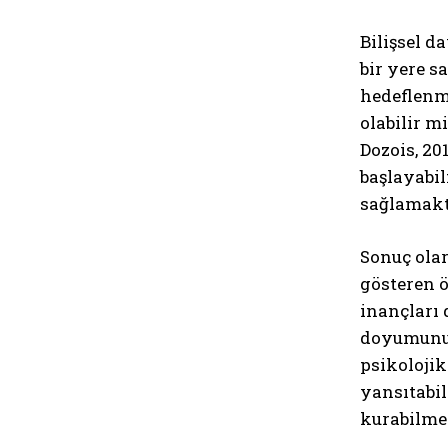
Bilişsel d
bir yere s
hedeflenm
olabilir m
Dozois, 20
başlayabil
sağlamakt
Sonuç olar
gösteren ö
inançları 
doyumunu 
psikolojik
yansıtabil
kurabilme