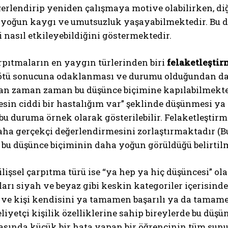
erlendirip yeniden çalışmaya motive olabilirken, diğ
 yoğun kaygı ve umutsuzluk yaşayabilmektedir. Bu du
i nasıl etkileyebildiğini göstermektedir.
arpıtmaların en yaygın türlerinden biri
felaketleştir
kötü sonucuna odaklanması ve durumu olduğundan dah
an zaman zaman bu düşünce biçimine kapılabilmekted
esin ciddi bir hastalığım var” şeklinde düşünmesi ya
ABONE OL
u duruma örnek olarak gösterilebilir. Felaketleştir
Gizlilik politikasını
okudum, onaylıyorum.
aha gerçekçi değerlendirmesini zorlaştırmaktadır (B
 bu düşünce biçiminin daha yoğun görüldüğü belirtilm
bilişsel çarpıtma türü ise “ya hep ya hiç düşüncesi” 
ları siyah ve beyaz gibi keskin kategoriler içerisind
ve kişi kendisini ya tamamen başarılı ya da tamamen
etçi kişilik özelliklerine sahip bireylerde bu düşü
asında küçük bir hata yapan bir öğrencinin tüm sun