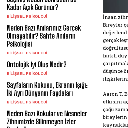
Kadar Açık Görünür?
İnsan zih
BILIŞSEL PSIKOLOJI
Bireyler ç
Neden Bazı Anılarımız Gerçek
değerlendi
Olmayabilir? Sahte Anıların
gerçekleşm
Psikolojisi
doğrultus
BILIŞSEL PSIKOLOJI
farklı duy
çarpıtmala
Ontolojik İyi Oluş Nedir?
düşünce ö
BILIŞSEL PSIKOLOJI
ilişkileri
Sayfaların Kokusu, Ekranın Işığı:
İki Ayrı Dünyanın Faydaları
Aaron T. B
etkisini a
BILIŞSEL PSIKOLOJI
çoğu zaman
Neden Bazı Kokular ve Nesneler
bireylerin
Zihnimizde Silinmeyen İzler
kaynaklanm