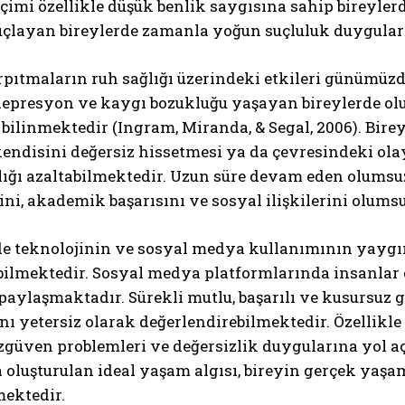
çimi özellikle düşük benlik saygısına sahip bireylerd
çlayan bireylerde zamanla yoğun suçluluk duyguları v
arpıtmaların ruh sağlığı üzerindeki etkileri günümüz
 depresyon ve kaygı bozukluğu yaşayan bireylerde o
bilinmektedir (Ingram, Miranda, & Segal, 2006). Bire
endisini değersiz hissetmesi ya da çevresindeki olay
lığı azaltabilmektedir. Uzun süre devam eden olumsu
ğini, akademik başarısını ve sosyal ilişkilerini olum
 teknolojinin ve sosyal medya kullanımının yaygın
bilmektedir. Sosyal medya platformlarında insanlar
paylaşmaktadır. Sürekli mutlu, başarılı ve kusursuz 
ı yetersiz olarak değerlendirebilmektedir. Özellikle
zgüven problemleri ve değersizlik duygularına yol aç
oluşturulan ideal yaşam algısı, bireyin gerçek yaşam
mektedir.