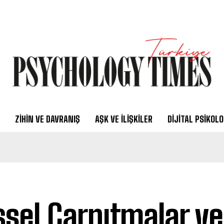
ZIHIN VE DAVRANIŞ
AŞK VE İLIŞKILER
DIJITAL PSIKOLO
işsel Çarpıtmalar v