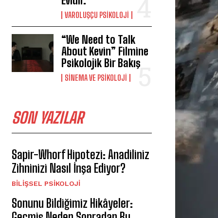
Evidir.
VAROLUŞÇU PSIKOLOJI
“We Need to Talk
About Kevin” Filmine
Psikolojik Bir Bakış
SINEMA VE PSIKOLOJI
SON YAZILAR
Sapir-Whorf Hipotezi: Anadiliniz
Zihninizi Nasıl İnşa Ediyor?
BILIŞSEL PSIKOLOJI
Sonunu Bildiğimiz Hikâyeler:
Geçmiş Neden Sonradan Bu