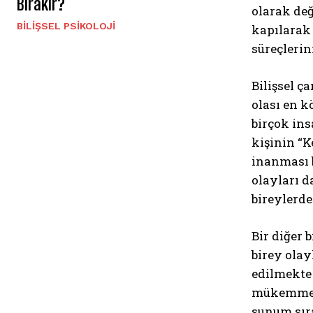
Bırakır?
olarak değ
BILIŞSEL PSIKOLOJI
kapılarak
süreçlerin
Bilişsel ç
olası en 
birçok ins
kişinin “K
inanması b
olayları d
bireylerde
Bir diğer 
birey olay
edilmekte 
mükemmeliy
sunum sır