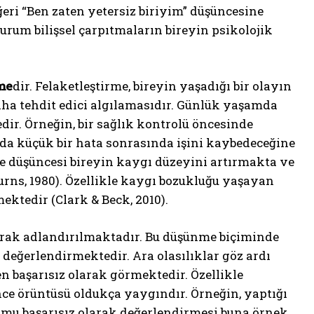
eri “Ben zaten yetersiz biriyim” düşüncesine
rum bilişsel çarpıtmaların bireyin psikolojik
me
dir. Felaketleştirme, bireyin yaşadığı bir olayın
a tehdit edici algılamasıdır. Günlük yaşamda
ir. Örneğin, bir sağlık kontrolü öncesinde
 da küçük bir hata sonrasında işini kaybedeceğine
me düşüncesi bireyin kaygı düzeyini artırmakta ve
urns, 1980). Özellikle kaygı bozukluğu yaşayan
ektedir (Clark & Beck, 2010).
olarak adlandırılmaktadır. Bu düşünme biçiminde
e değerlendirmektedir. Ara olasılıklar göz ardı
 başarısız olarak görmektedir. Özellikle
nce örüntüsü oldukça yaygındır. Örneğin, yaptığı
umu başarısız olarak değerlendirmesi buna örnek