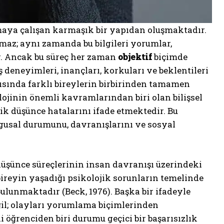
maya çalışan karmaşık bir yapıdan oluşmaktadır.
lmaz; aynı zamanda bu bilgileri yorumlar,
r. Ancak bu süreç her zaman
objektif
biçimde
deneyimleri, inançları, korkuları ve beklentileri
ısında farklı bireylerin birbirinden tamamen
ojinin önemli kavramlarından biri olan bilişsel
ik düşünce hatalarını ifade etmektedir. Bu
gusal durumunu, davranışlarını ve sosyal
, düşünce süreçlerinin insan davranışı üzerindeki
bireyin yaşadığı psikolojik sorunların temelinde
ulunmaktadır (Beck, 1976). Başka bir ifadeyle
ğil; olayları yorumlama biçimlerinden
öğrenciden biri durumu geçici bir başarısızlık