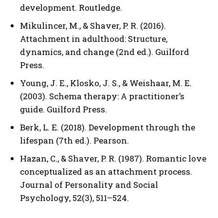
development. Routledge.
Mikulincer, M., & Shaver, P. R. (2016).
Attachment in adulthood: Structure,
dynamics, and change (2nd ed.). Guilford
Press.
Young, J. E., Klosko, J. S., & Weishaar, M. E.
(2003). Schema therapy: A practitioner’s
guide. Guilford Press.
Berk, L. E. (2018). Development through the
lifespan (7th ed.). Pearson.
Hazan, C., & Shaver, P. R. (1987). Romantic love
conceptualized as an attachment process.
ABONE OL
Journal of Personality and Social
Gizlilik politikasını
okudum, onaylıyorum.
Psychology, 52(3), 511–524.