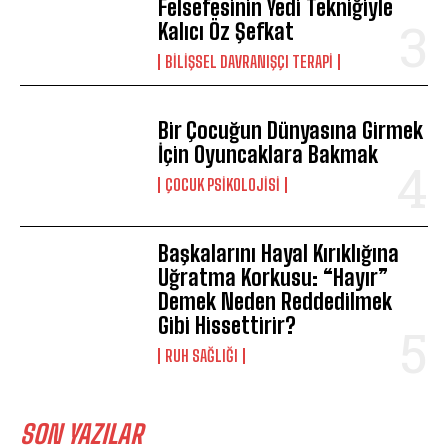
Felsefesinin Yedi Tekniğiyle
Kalıcı Öz Şefkat
BILIŞSEL DAVRANIŞÇI TERAPI
Bir Çocuğun Dünyasına Girmek
İçin Oyuncaklara Bakmak
ÇOCUK PSIKOLOJISI
Başkalarını Hayal Kırıklığına
Uğratma Korkusu: “Hayır”
Demek Neden Reddedilmek
Gibi Hissettirir?
⁠RUH SAĞLIĞI
SON YAZILAR