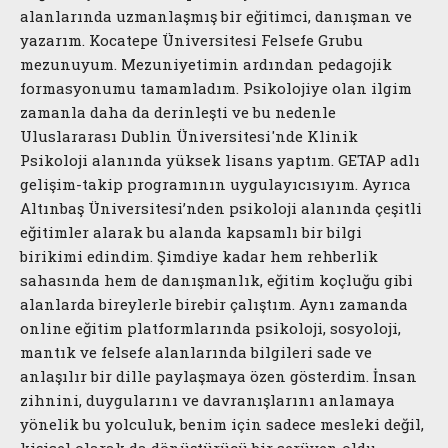
alanlarında uzmanlaşmış bir eğitimci, danışman ve
yazarım. Kocatepe Üniversitesi Felsefe Grubu
mezunuyum. Mezuniyetimin ardından pedagojik
formasyonumu tamamladım. Psikolojiye olan ilgim
zamanla daha da derinleşti ve bu nedenle
Uluslararası Dublin Üniversitesi'nde Klinik
Psikoloji alanında yüksek lisans yaptım. GETAP adlı
gelişim-takip programının uygulayıcısıyım. Ayrıca
Altınbaş Üniversitesi’nden psikoloji alanında çeşitli
eğitimler alarak bu alanda kapsamlı bir bilgi
birikimi edindim. Şimdiye kadar hem rehberlik
sahasında hem de danışmanlık, eğitim koçluğu gibi
alanlarda bireylerle birebir çalıştım. Aynı zamanda
online eğitim platformlarında psikoloji, sosyoloji,
mantık ve felsefe alanlarında bilgileri sade ve
anlaşılır bir dille paylaşmaya özen gösterdim. İnsan
zihnini, duygularını ve davranışlarını anlamaya
yönelik bu yolculuk, benim için sadece mesleki değil,
kişisel olarak da dönüştürücü bir serüven oldu.