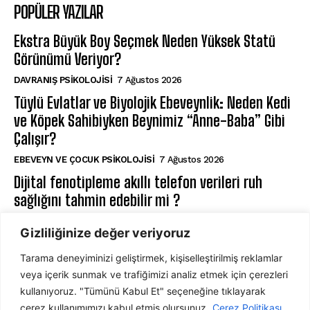
POPÜLER YAZILAR
Ekstra Büyük Boy Seçmek Neden Yüksek Statü
Görünümü Veriyor?
DAVRANIŞ PSIKOLOJISI
7 Ağustos 2026
Tüylü Evlatlar ve Biyolojik Ebeveynlik: Neden Kedi
ve Köpek Sahibiyken Beynimiz “Anne-Baba” Gibi
Çalışır?
EBEVEYN VE ÇOCUK PSIKOLOJISI
7 Ağustos 2026
Dijital fenotipleme akıllı telefon verileri ruh
sağlığını tahmin edebilir mi ?
DIJITAL PSIKOLOJI
7 Ağustos 2026
Gizliliğinize değer veriyoruz
Tarama deneyiminizi geliştirmek, kişiselleştirilmiş reklamlar
ABONE OL
veya içerik sunmak ve trafiğimizi analiz etmek için çerezleri
kullanıyoruz. "Tümünü Kabul Et" seçeneğine tıklayarak
çerez kullanımımızı kabul etmiş olursunuz.
Çerez Politikası