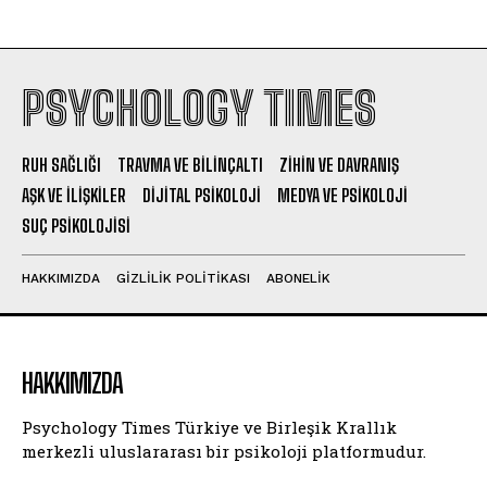
PSYCHOLOGY TIMES
RUH SAĞLIĞI
TRAVMA VE BILINÇALTI
ZIHIN VE DAVRANIŞ
AŞK VE İLIŞKILER
DIJITAL PSIKOLOJI
MEDYA VE PSIKOLOJI
SUÇ PSIKOLOJISI
HAKKIMIZDA
GIZLILIK POLITIKASI
ABONELIK
HAKKIMIZDA
Psychology Times Türkiye ve Birleşik Krallık
merkezli uluslararası bir psikoloji platformudur.