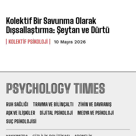
Gizlilik politikasını
okudum, onaylıyorum.
Kolektif Bir Savunma Olarak
Dışsallaştırma: Şeytan ve Dürtü
KOLEKTIF PSIKOLOJI
10 Mayıs 2026
PSYCHOLOGY TIMES
RUH SAĞLIĞI
TRAVMA VE BILINÇALTI
ZIHIN VE DAVRANIŞ
AŞK VE İLIŞKILER
DIJITAL PSIKOLOJI
MEDYA VE PSIKOLOJI
SUÇ PSIKOLOJISI