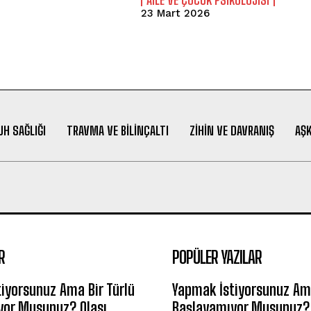
23 Mart 2026
UH SAĞLIĞI
TRAVMA VE BILINÇALTI
ZIHIN VE DAVRANIŞ
AŞK
R
POPÜLER YAZILAR
iyorsunuz Ama Bir Türlü
Yapmak İstiyorsunuz Ama
yor Musunuz? Olası
Başlayamıyor Musunuz? 