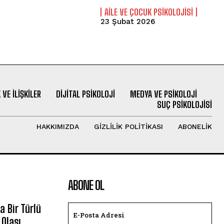
AILE VE ÇOCUK PSIKOLOJISI
23 Şubat 2026
 VE İLIŞKILER
DIJITAL PSIKOLOJI
MEDYA VE PSIKOLOJI
SUÇ PSIKOLOJISI
HAKKIMIZDA
GIZLILIK POLITIKASI
ABONELIK
ABONE OL
 Bir Türlü
Olası