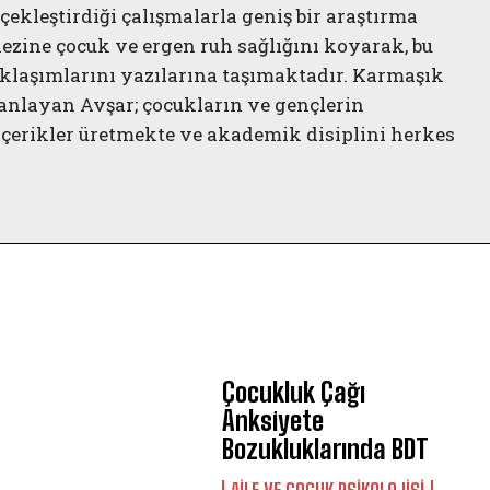
çekleştirdiği çalışmalarla geniş bir araştırma
ezine çocuk ve ergen ruh sağlığını koyarak, bu
aklaşımlarını yazılarına taşımaktadır. Karmaşık
manlayan Avşar; çocukların ve gençlerin
içerikler üretmekte ve akademik disiplini herkes
ABONE OL
Gizlilik politikasını
okudum, onaylıyorum.
Çocukluk Çağı
Anksiyete
Bozukluklarında BDT
AILE VE ÇOCUK PSIKOLOJISI