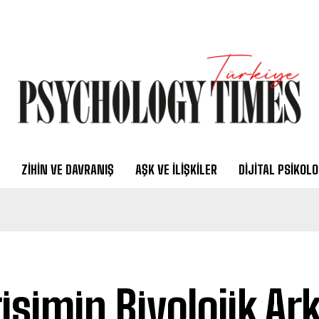
ZIHIN VE DAVRANIŞ
AŞK VE İLIŞKILER
DIJITAL PSIKOLO
işimin Biyolojik Ark