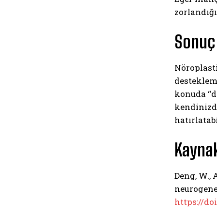
zorlandığı
Sonuç
Nöroplasti
destekleme
konuda “d
kendinizd
hatırlatab
Kaynak
Deng, W., 
neurogene
https://do