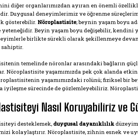
ini diğer organlarımızdan ayıran en önemli özellikl
dir. Duygusal deneyimlerimiz ve öğrenme süreçlerimiz
k gösterebilir.
Nöroplastisite
; beynin yaşam boyu ad
yeteneğidir. Beyin yaşam boyu değişebilir, kendini y
eyimlerle birlikte sürekli olarak şekillenmeye devam
 sahiptir.
isitenin temelinde nöronlar arasındaki bağların güç
ABONE OL
tar. Nöroplastisite yaşamımızda pek çok alanda etki
Gizlilik politikasını
okudum, onaylıyorum.
öroplastisitenin yaşamımızdaki rolünü; fiziksel bir 
 iyileşme sürecinde de gözlemleyebiliriz. Nöroplasti
astisiteyi Nasıl Koruyabiliriz ve G
isiteyi desteklemek,
duygusal dayanıklılık
düzeyimiz
izi kolaylaştırır. Nöroplastisite, zihnin esnek ve uy