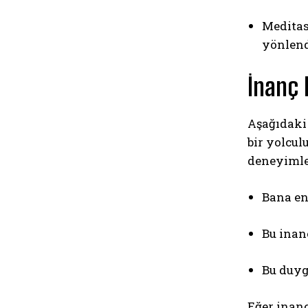
Meditas
yönlend
İnanç 
Aşağıdaki 
bir yolcul
deneyimle
Bana en
Bu inan
Bu duyg
Eğer inanç