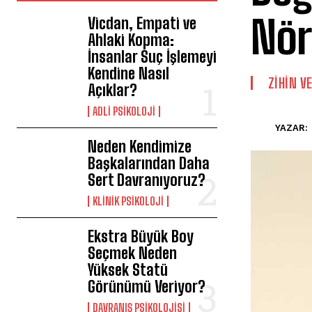
Nör
Vicdan, Empati ve
Ahlaki Kopma:
İnsanlar Suç İşlemeyi
Kendine Nasıl
⁠ZIHIN V
Açıklar?
ADLI PSIKOLOJI
YAZAR:
Neden Kendimize
Başkalarından Daha
Sert Davranıyoruz?
KLINIK PSIKOLOJI
Ekstra Büyük Boy
Seçmek Neden
Yüksek Statü
Görünümü Veriyor?
DAVRANIŞ PSIKOLOJISI