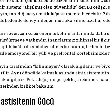
er ne kadar çok istesek de bazen sinir sistemimiz bun
nir sistemi “alışılmış olan güvenlidir” der. Bu çelişki
Beyin, tanıdığı acıyı mutluluğa karşı tercih edebilir.
lde bedende deneyimlenen mutlaka zihne tezahür ede
arı sever; çünkü bu enerji tüketimi anlamında daha 
sürdürmeye yatkındır. İnançlarımız zihinsel bir fikir
naptik bağlarda stabilize olmuş bir örüntü, beden ha
de emosyonel bir yük ve prefrontal korteksimizde ra
eyin tarafından “bilinmeyen” olarak algılanır ve biyo
rilir. Aynı döngüde kalmak aslında sinir sisteminin bi
rak algılarız. Peki, değişimi gerçekleştirebilmek n
zerinden birlikte bakalım.
astisitenin Gücü