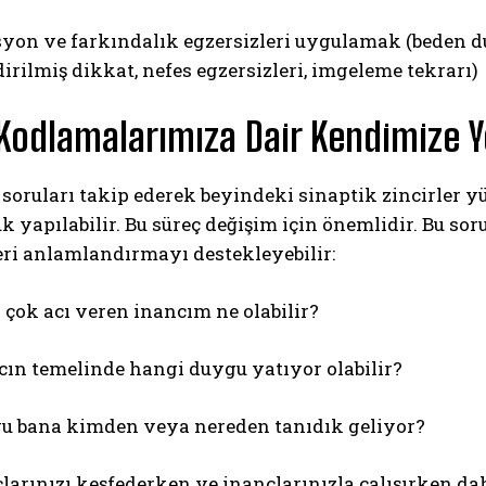
yon ve farkındalık egzersizleri uygulamak (beden d
irilmiş dikkat, nefes egzersizleri, imgeleme tekrarı)
Kodlamalarımıza Dair Kendimize Y
soruları takip ederek beyindeki sinaptik zincirler y
uk yapılabilir. Bu süreç değişim için önemlidir. Bu s
ri anlamlandırmayı destekleyebilir:
 çok acı veren inancım ne olabilir?
cın temelinde hangi duygu yatıyor olabilir?
u bana kimden veya nereden tanıdık geliyor?
larınızı keşfederken ve inançlarınızla çalışırken da