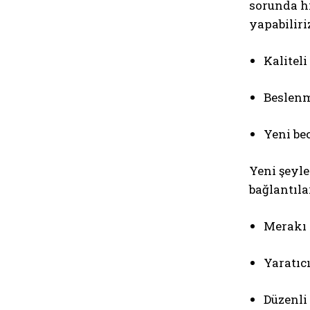
sorunda hı
yapabiliriz
Kalitel
Beslenm
Yeni bec
Yeni şeyle
bağlantıla
Merakı 
Yaratıc
Düzenli