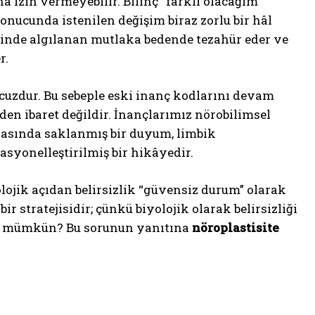
a izin vermeyebilir. Bilinç “farklı olacağım”
 sonucunda istenilen değişim biraz zorlu bir hâl
 Zihinde algılanan mutlaka bedende tezahür eder ve
r.
ucuzdur. Bu sebeple eski inanç kodlarını devam
den ibaret değildir. İnançlarımız nörobilimsel
fızasında saklanmış bir duyum, limbik
syonelleştirilmiş bir hikâyedir.
lojik açıdan belirsizlik “güvensiz durum” olarak
r stratejisidir; çünkü biyolojik olarak belirsizliği
asıl mümkün? Bu sorunun yanıtına
nöroplastisite