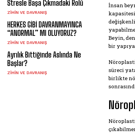
Stresle Başa Çıkmadaki Rolü
İnsan beyn
kapasitesi
⁠ZIHIN VE DAVRANIŞ
değişkenli
HERKES GİBİ DAVRANMAYINCA
yapabilme 
“ANORMAL” MI OLUYORUZ?
Beyin, den
⁠ZIHIN VE DAVRANIŞ
bir yapıya
Ayrılık Bittiğinde Aslında Ne
Nöroplast
Başlar?
süreci ya
⁠ZIHIN VE DAVRANIŞ
birlikte n
sonrasında
Nöropl
Nöroplast
çıkabilmem