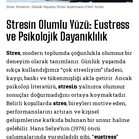
Stres Yönetimi: Günlük Hayatta Stresi Azaltmanın Etkili Yolları
Stresin Olumlu Yüzü: Eustress
ve Psikolojik Dayanıklılık
Stres
, modern toplumda çoğunlukla olumsuz bir
deneyim olarak tanımlanır. Günlük yaşamda
sıkça kullandığımız “çok stresliyim” ifadesi,
kaygı, baskı ve tükenmişliği akla getirir. Ancak
psikoloji literatürü,
stresin
yalnızca olumsuz
sonuçlar doğurmadığını ortaya koymaktadır.
Belirli koşullarda
stres
, bireyleri motive eden,
performanslarını artıran ve kişisel
gelişimlerine katkıda bulunan bir unsur haline
gelebilir. Hans Selye’nin (1976) öncü
çalışmalarında vurguladığı gibi, “
eustress
”