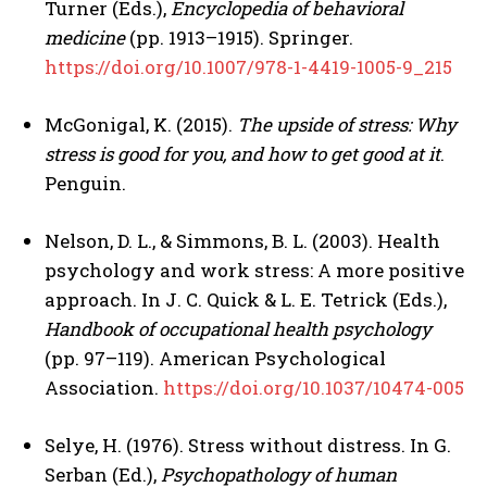
Turner (Eds.),
Encyclopedia of behavioral
ABONE OL
medicine
(pp. 1913–1915). Springer.
https://doi.org/10.1007/978-1-4419-1005-9_215
Gizlilik politikasını
okudum, onaylıyorum.
McGonigal, K. (2015).
The upside of stress: Why
stress is good for you, and how to get good at it
.
Penguin.
Nelson, D. L., & Simmons, B. L. (2003). Health
psychology and work stress: A more positive
approach. In J. C. Quick & L. E. Tetrick (Eds.),
Handbook of occupational health psychology
(pp. 97–119). American Psychological
Association.
https://doi.org/10.1037/10474-005
Selye, H. (1976). Stress without distress. In G.
Serban (Ed.),
Psychopathology of human