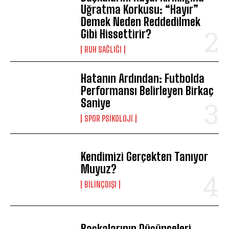
Uğratma Korkusu: “Hayır”
Demek Neden Reddedilmek
ABONE OL
Gibi Hissettirir?
⁠RUH SAĞLIĞI
Gizlilik politikasını
okudum, onaylıyorum.
Hatanın Ardından: Futbolda
Performansı Belirleyen Birkaç
Saniye
SPOR PSIKOLOJI
Kendimizi Gerçekten Tanıyor
Muyuz?
BILINÇDIŞI
Başkalarının Düşünceleri