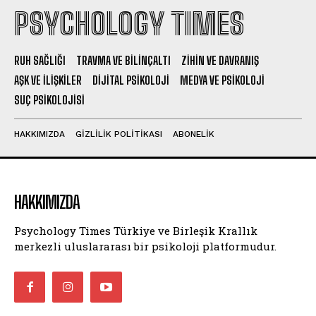
PSYCHOLOGY TIMES
RUH SAĞLIĞI
TRAVMA VE BILINÇALTI
ZIHIN VE DAVRANIŞ
AŞK VE İLIŞKILER
DIJITAL PSIKOLOJI
MEDYA VE PSIKOLOJI
SUÇ PSIKOLOJISI
HAKKIMIZDA
GIZLILIK POLITIKASI
ABONELIK
HAKKIMIZDA
Psychology Times Türkiye ve Birleşik Krallık
merkezli uluslararası bir psikoloji platformudur.