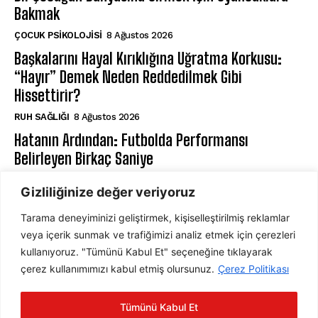
Bakmak
ÇOCUK PSIKOLOJISI
8 Ağustos 2026
Başkalarını Hayal Kırıklığına Uğratma Korkusu:
“Hayır” Demek Neden Reddedilmek Gibi
Hissettirir?
⁠RUH SAĞLIĞI
8 Ağustos 2026
Hatanın Ardından: Futbolda Performansı
Belirleyen Birkaç Saniye
SPOR PSIKOLOJI
8 Ağustos 2026
Gizliliğinize değer veriyoruz
Tarama deneyiminizi geliştirmek, kişiselleştirilmiş reklamlar
ABONE OL
veya içerik sunmak ve trafiğimizi analiz etmek için çerezleri
kullanıyoruz. "Tümünü Kabul Et" seçeneğine tıklayarak
çerez kullanımımızı kabul etmiş olursunuz.
Çerez Politikası
ABONE OL
Tümünü Kabul Et