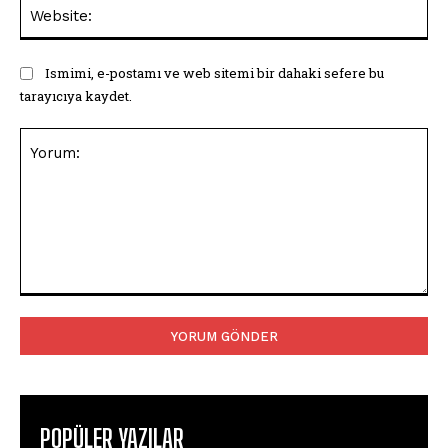
Web
Ismimi, e-postamı ve web sitemi bir dahaki sefere bu
tarayıcıya kaydet.
Yorum:
POPÜLER YAZILAR