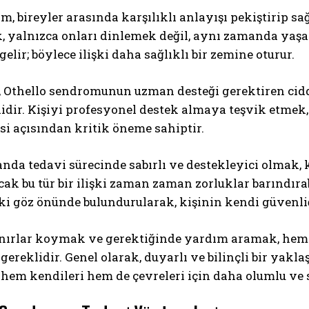
m, bireyler arasında karşılıklı anlayışı pekiştirip sağ
, yalnızca onları dinlemek değil, aynı zamanda yaş
elir; böylece ilişki daha sağlıklı bir zemine oturur.
, Othello sendromunun uzman desteği gerektiren ciddi
dir. Kişiyi profesyonel destek almaya teşvik etmek,
i açısından kritik öneme sahiptir.
nda tedavi sürecinde sabırlı ve destekleyici olmak,
ncak bu tür bir ilişki zaman zaman zorluklar barındırabi
ki göz önünde bulundurularak, kişinin kendi güvenliğ
ınırlar koymak ve gerektiğinde yardım aramak, hem 
gereklidir. Genel olarak, duyarlı ve bilinçli bir ya
 hem kendileri hem de çevreleri için daha olumlu ve 