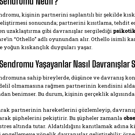
 Sendromu Nedir?
ndromu, kişinin partnerini saplantılı bir şekilde kıs
eliştirmesi sonucunda; partnerini kısıtlama, tehdit 
n uzaklaştırma gibi davranışlar sergilediği
psikoti
e’in “Othello” adlı oyunundan alır. Othello isimli ka
e yoğun kıskançlık duyguları yaşar.
 Sendromu Yaşayanlar Nasıl Davranışlar S
ndromuna sahip bireylerde, düşünce ve davranış kontr
delil olmamasına rağmen partnerinin kendisini aldatt
an benimser. Bu durum, kişinin gerçeklik algısında b
arak partnerinin hareketlerini gözlemleyip, davranış
rak şüphelerini pekiştirir. Bu şüpheler zamanla
obse
stres altında tutar. Aldatıldığını kanıtlamak adına k
ni engellemeye yönelik davranışlar geliştirebilir; örn