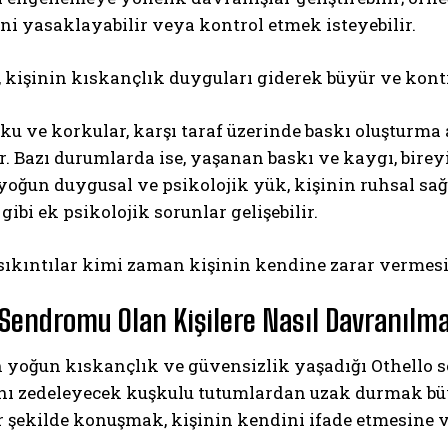
i yasaklayabilir veya kontrol etmek isteyebilir.
, kişinin kıskançlık duyguları giderek büyür ve kontrol
u ve korkular, karşı taraf üzerinde baskı oluşturma
r. Bazı durumlarda ise, yaşanan baskı ve kaygı, birey
yoğun duygusal ve psikolojik yük, kişinin ruhsal sağlı
ABONE OL
gibi ek psikolojik sorunlar gelişebilir.
Gizlilik politikasını
okudum, onaylıyorum.
sıkıntılar kimi zaman kişinin kendine zarar vermesin
 Sendromu Olan Kişilere Nasıl Davranılma
 yoğun kıskançlık ve güvensizlik yaşadığı Othello s
ı zedeleyecek kuşkulu tutumlardan uzak durmak büyük
r şekilde konuşmak, kişinin kendini ifade etmesine 