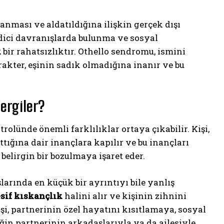
kanması ve aldatıldığına ilişkin gerçek dışı
edici davranışlarda bulunma ve sosyal
k
bir rahatsızlıktır. Othello sendromu, ismini
rakter, eşinin sadık olmadığına inanır ve bu
ergiler?
olünde önemli farklılıklar ortaya çıkabilir. Kişi,
ığına dair inançlara kapılır ve bu inançları
elirgin bir bozulmaya işaret eder.
larında en küçük bir ayrıntıyı bile yanlış
sif kıskançlık
halini alır ve kişinin zihnini
işi, partnerinin özel hayatını kısıtlamaya, sosyal
eğin partnerinin arkadaşlarıyla ya da ailesiyle