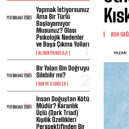
Kıs
Yapmak İstiyorsunuz
Ama Bir Türlü
Başlayamıyor
Musunuz? Olası
⁠RUH SAĞ
Psikolojik Nedenler
ve Başa Çıkma Yolları
KLINIK PSIKOLOJI
YAZAR:
Bir Yalan Bin Doğruyu
Silebilir mi?
AŞK VE İLIŞKILER
İnsan Doğuştan Kötü
Müdür? Karanlık
Üçlü (Dark Triad)
Kişilik Özellikleri
Perspektifinden Bir