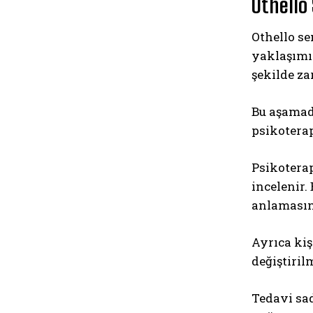
Othello
Othello s
yaklaşımın
şekilde za
Bu aşamada
psikoterap
Psikotera
incelenir.
anlamasın
Ayrıca kiş
değiştiril
Tedavi sad