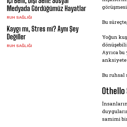
İçi Beni, Dışı Seni: Sosyal
görüşmesin
Medyada Gördüğümüz Hayatlar
⁠RUH SAĞLIĞI
Bu süreçte
Kaygı mı, Stres mi? Aynı Şey
Değiller
Yoğun kuşk
dönüşebili
⁠RUH SAĞLIĞI
Ayrıca bu 
anksiyete 
Bu ruhsal 
Othello
İnsanların
duyguların
samimi bi