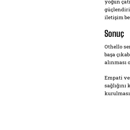
yoğun çatı
güçlendiri
iletişim be
Sonuç
Othello se
başa çıka
alınması 
Empati ve 
sağlığını 
kurulması