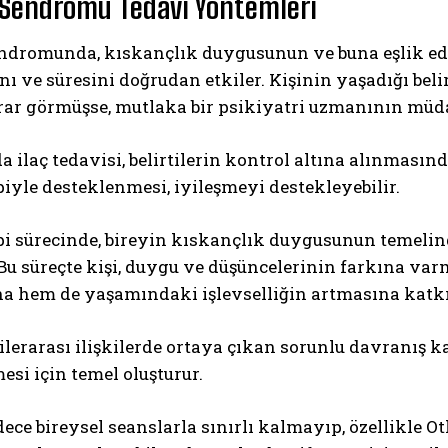
 Sendromu Tedavi Yöntemleri
endromunda, kıskançlık duygusunun ve buna eşlik ed
ı ve süresini doğrudan etkiler. Kişinin yaşadığı belir
rar görmüşse, mutlaka bir psikiyatri uzmanının müda
 ilaç tedavisi, belirtilerin kontrol altına alınmasınd
iyle desteklenmesi, iyileşmeyi destekleyebilir.
pi sürecinde, bireyin kıskançlık duygusunun temelin
 Bu süreçte kişi, duygu ve düşüncelerinin farkına var
a hem de yaşamındaki işlevselliğin artmasına katkı
ilerarası ilişkilerde ortaya çıkan sorunlu davranış k
mesi için temel oluşturur.
ece bireysel seanslarla sınırlı kalmayıp, özellikle O