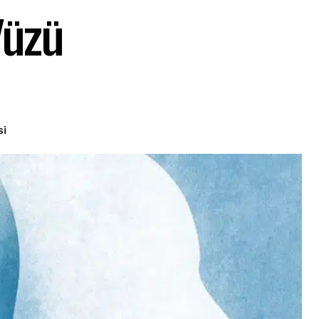
Yüzü
si