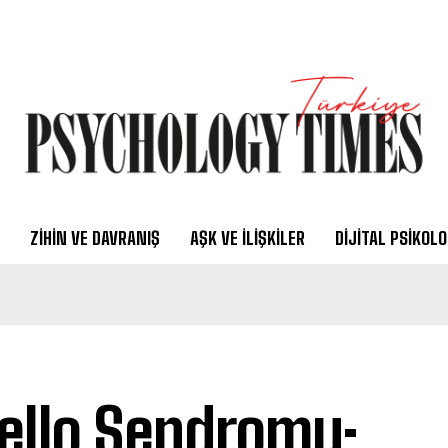
ZIHIN VE DAVRANIŞ
AŞK VE İLIŞKILER
DIJITAL PSIKOLO
ello Sendromu: