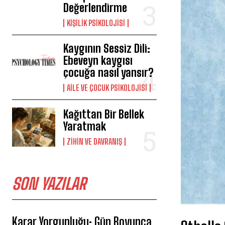
Değerlendirme
KIŞILIK PSIKOLOJISI
Kaygının Sessiz Dili:
Ebeveyn kaygısı
çocuğa nasıl yansır?
AILE VE ÇOCUK PSIKOLOJISI
Kağıttan Bir Bellek
Yaratmak
⁠ZIHIN VE DAVRANIŞ
SON YAZILAR
Karar Yorgunluğu: Gün Boyunca