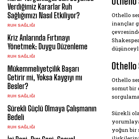
Othello
Verdiğimiz Kararlar Ruh
Sağlığımızı Nasıl Etkiliyor?
Othello se
inançlar g
⁠RUH SAĞLIĞI
çevresinde
Kriz Anlarında Fırtınayı
Shakespear
Yönetmek: Duygu Düzenleme
düşünceyl
⁠RUH SAĞLIĞI
Othello
Mükemmeliyetçilik Başarı
Getirir mi, Yoksa Kaygıyı mı
Othello se
Besler?
somut bir 
sorgulamad
⁠RUH SAĞLIĞI
Sürekli Güçlü Olmaya Çalışmanın
Sürekli ol
Bedeli
yorumlaya
⁠RUH SAĞLIĞI
yoğun bir 
ilişkileri