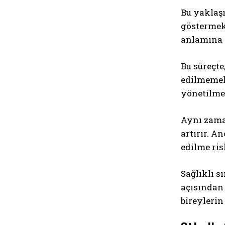
Bu yaklaşı
göstermek
anlamına g
Bu süreçte
edilmemeli
yönetilmes
Aynı zama
artırır. A
edilme ris
Sağlıklı s
açısından 
bireylerin