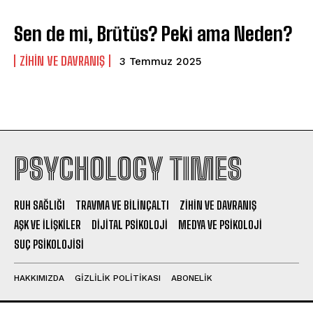
Sen de mi, Brütüs? Peki ama Neden?
⁠ZIHIN VE DAVRANIŞ
3 Temmuz 2025
PSYCHOLOGY TIMES
RUH SAĞLIĞI
TRAVMA VE BILINÇALTI
ZIHIN VE DAVRANIŞ
AŞK VE İLIŞKILER
DIJITAL PSIKOLOJI
MEDYA VE PSIKOLOJI
SUÇ PSIKOLOJISI
HAKKIMIZDA
GIZLILIK POLITIKASI
ABONELIK