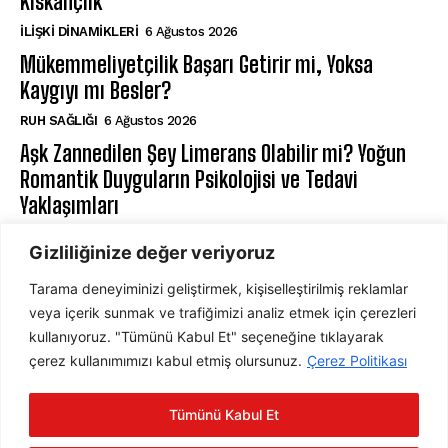
Kıskançlık
İLIŞKI DINAMIKLERI
6 Ağustos 2026
Mükemmeliyetçilik Başarı Getirir mi, Yoksa
Kaygıyı mı Besler?
⁠RUH SAĞLIĞI
6 Ağustos 2026
Aşk Zannedilen Şey Limerans Olabilir mi? Yoğun
Romantik Duyguların Psikolojisi ve Tedavi
Yaklaşımları
AŞK VE İLIŞKILER
6 Ağustos 2026
Gizliliğinize değer veriyoruz
Tarama deneyiminizi geliştirmek, kişiselleştirilmiş reklamlar
ABONE OL
veya içerik sunmak ve trafiğimizi analiz etmek için çerezleri
kullanıyoruz. "Tümünü Kabul Et" seçeneğine tıklayarak
çerez kullanımımızı kabul etmiş olursunuz.
Çerez Politikası
ABONE OL
Tümünü Kabul Et