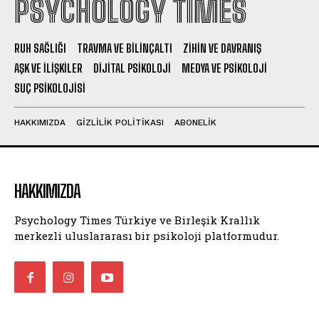
PSYCHOLOGY TIMES
RUH SAĞLIĞI
TRAVMA VE BILINÇALTI
ZIHIN VE DAVRANIŞ
AŞK VE İLIŞKILER
DIJITAL PSIKOLOJI
MEDYA VE PSIKOLOJI
SUÇ PSIKOLOJISI
HAKKIMIZDA
GIZLILIK POLITIKASI
ABONELIK
HAKKIMIZDA
Psychology Times Türkiye ve Birleşik Krallık
merkezli uluslararası bir psikoloji platformudur.