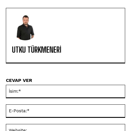
UTKU TÜRKMENERI
CEVAP VER
İsi
E-
Pos
Web