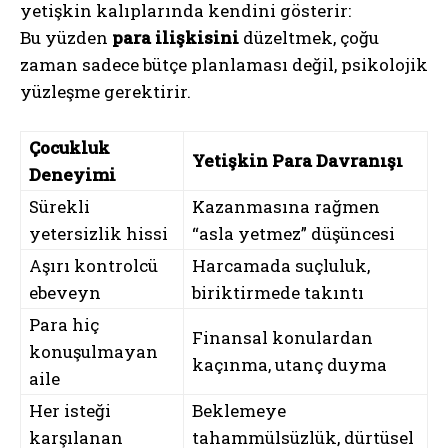
yetişkin kalıplarında kendini gösterir:
Bu yüzden
para ilişkisini
düzeltmek, çoğu
zaman sadece bütçe planlaması değil, psikolojik
yüzleşme gerektirir.
Çocukluk
Yetişkin Para Davranışı
Deneyimi
Sürekli
Kazanmasına rağmen
yetersizlik hissi
“asla yetmez” düşüncesi
Aşırı kontrolcü
Harcamada suçluluk,
ebeveyn
biriktirmede takıntı
Para hiç
Finansal konulardan
konuşulmayan
kaçınma, utanç duyma
aile
Her isteği
Beklemeye
karşılanan
tahammülsüzlük, dürtüsel