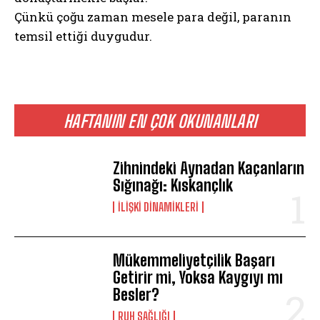
Çünkü çoğu zaman mesele para değil, paranın
temsil ettiği duygudur.
HAFTANIN EN ÇOK OKUNANLARI
Zihnindeki Aynadan Kaçanların
Sığınağı: Kıskançlık
ABONE OL
İLIŞKI DINAMIKLERI
Gizlilik politikasını
okudum, onaylıyorum.
Mükemmeliyetçilik Başarı
Getirir mi, Yoksa Kaygıyı mı
Besler?
⁠RUH SAĞLIĞI