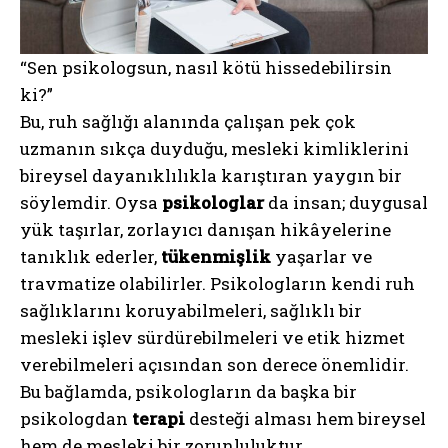
“Sen psikologsun, nasıl kötü hissedebilirsin
ki?”
Bu, ruh sağlığı alanında çalışan pek çok
uzmanın sıkça duyduğu, mesleki kimliklerini
bireysel dayanıklılıkla karıştıran yaygın bir
söylemdir. Oysa
psikologlar
da insan; duygusal
yük taşırlar, zorlayıcı danışan hikâyelerine
tanıklık ederler,
tükenmişlik
yaşarlar ve
travmatize olabilirler. Psikologların kendi ruh
sağlıklarını koruyabilmeleri, sağlıklı bir
mesleki işlev sürdürebilmeleri ve etik hizmet
verebilmeleri açısından son derece önemlidir.
Bu bağlamda, psikologların da başka bir
psikologdan
terapi
desteği alması hem bireysel
hem de mesleki bir zorunluluktur.