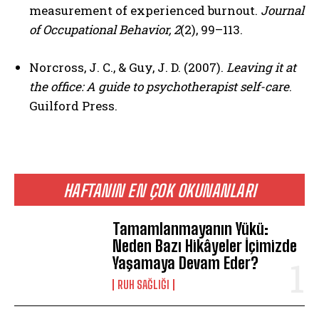
measurement of experienced burnout.
Journal
of Occupational Behavior, 2
(2), 99–113.
Norcross, J. C., & Guy, J. D. (2007).
Leaving it at
ABONE OL
the office: A guide to psychotherapist self-care
.
Gizlilik politikasını
okudum, onaylıyorum.
Guilford Press.
HAFTANIN EN ÇOK OKUNANLARI
Tamamlanmayanın Yükü:
Neden Bazı Hikâyeler İçimizde
Yaşamaya Devam Eder?
⁠RUH SAĞLIĞI