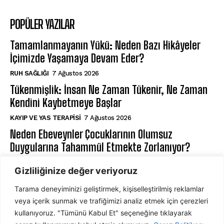
POPÜLER YAZILAR
Tamamlanmayanın Yükü: Neden Bazı Hikâyeler
İçimizde Yaşamaya Devam Eder?
⁠RUH SAĞLIĞI
7 Ağustos 2026
Tükenmişlik: İnsan Ne Zaman Tükenir, Ne Zaman
Kendini Kaybetmeye Başlar
KAYIP VE YAS TERAPISI
7 Ağustos 2026
Neden Ebeveynler Çocuklarının Olumsuz
Duygularına Tahammül Etmekte Zorlanıyor?
EBEVEYN VE ÇOCUK PSIKOLOJISI
7 Ağustos 2026
Gizliliğinize değer veriyoruz
Tarama deneyiminizi geliştirmek, kişiselleştirilmiş reklamlar
ABONE OL
veya içerik sunmak ve trafiğimizi analiz etmek için çerezleri
kullanıyoruz. "Tümünü Kabul Et" seçeneğine tıklayarak