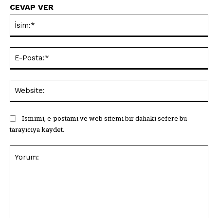
CEVAP VER
İsi
E-
Pos
Web
Ismimi, e-postamı ve web sitemi bir dahaki sefere bu
tarayıcıya kaydet.