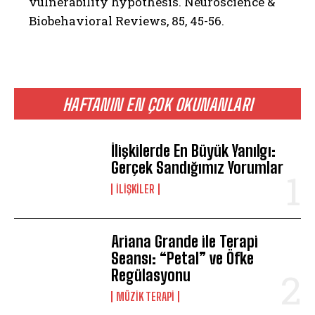
vulnerability hypothesis. Neuroscience &
Biobehavioral Reviews, 85, 45-56.
HAFTANIN EN ÇOK OKUNANLARI
İlişkilerde En Büyük Yanılgı:
Gerçek Sandığımız Yorumlar
İLIŞKILER
ABONE OL
Ariana Grande ile Terapi
Gizlilik politikasını
okudum, onaylıyorum.
Seansı: “Petal” ve Öfke
Regülasyonu
MÜZIK TERAPI