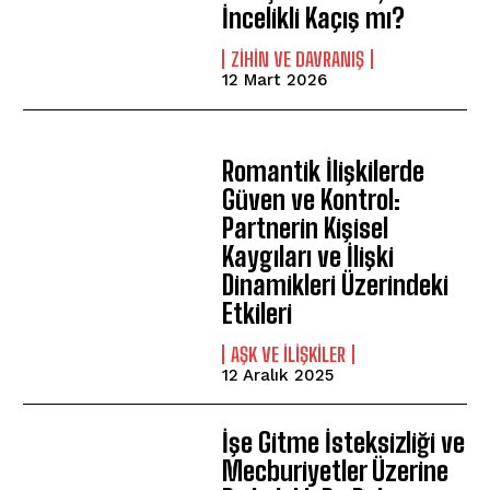
İncelikli Kaçış mı?
⁠ZIHIN VE DAVRANIŞ
12 Mart 2026
ABONE OL
Gizlilik politikasını
okudum, onaylıyorum.
Romantik İlişkilerde
Güven ve Kontrol:
Partnerin Kişisel
Kaygıları ve İlişki
Dinamikleri Üzerindeki
Etkileri
AŞK VE İLIŞKILER
12 Aralık 2025
İşe Gitme İsteksizliği ve
Mecburiyetler Üzerine