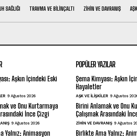
UH SAĞLIĞI
TRAVMA VE BILINÇALTI
ZIHIN VE DAVRANIŞ
AŞK
R
POPÜLER YAZILAR
sı: Aşkın İçindeki Eski
Şema Kimyası: Aşkın İçin
Hayaletler
LER
9 Ağustos 2026
AŞK VE İLIŞKILER
9 Ağustos 202
amak ve Onu Kurtarmaya
Birini Anlamak ve Onu K
rasındaki İnce Çizgi
Çalışmak Arasındaki İnce
RANIŞ
9 Ağustos 2026
⁠ZIHIN VE DAVRANIŞ
9 Ağustos 2
ma Yalnız: Animasyon
Birlikte Ama Yalnız: An