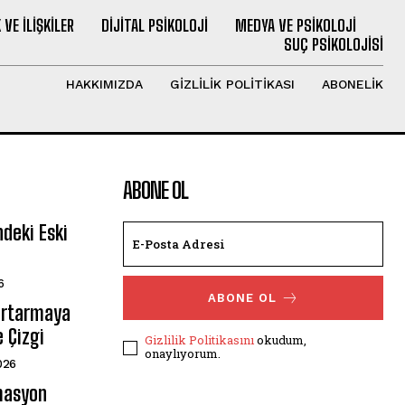
 VE İLIŞKILER
DIJITAL PSIKOLOJI
MEDYA VE PSIKOLOJI
SUÇ PSIKOLOJISI
HAKKIMIZDA
GIZLILIK POLITIKASI
ABONELIK
ABONE OL
deki Eski
6
ABONE OL
urtarmaya
 Çizgi
Gizlilik Politikasını
okudum,
onaylıyorum.
026
imasyon