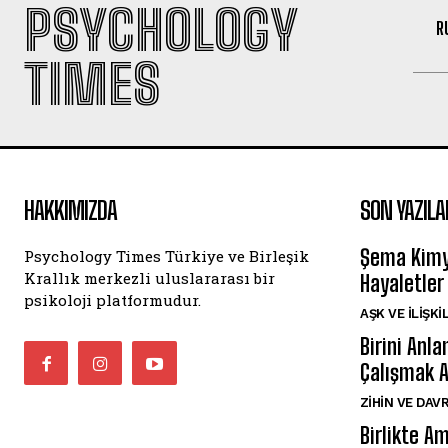
PSYCHOLOGY
R
TIMES
HAKKIMIZDA
SON YAZILA
Şema Kimya
Psychology Times Türkiye ve Birleşik
Krallık merkezli uluslararası bir
Hayaletler
psikoloji platformudur.
AŞK VE İLIŞKI
Birini Anl
Çalışmak A
⁠ZIHIN VE DAV
Birlikte A