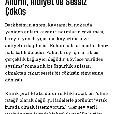
Anomi, Aidiyet ve Sessiz
Çöküş
Durkheim’ın anomi kavramı bu noktada
yeniden anlam kazanır: normların çözülmesi,
bireyin yön duygusunu kaybetmesi ve
aidiyetin dağılması. Koloni hâlâ oradadır; deniz
hâlâ balık doludur. Fakat birey için artık bu
gerçeklik bağlayıcı değildir. Böylece “sürüden
ayrılma” romantik bir özgürlük anlatısı
olmaktan çıkar; sessiz bir çöküşün simgesine
dönüşür.
Klinik pratikte bu durum sıklıkla açık bir “ölme
isteği” olarak değil, şu ifadelerle görünür: “Artık
burada olmak istemiyorum.” “Her şey yerli
yerinde ama içimde bir boşluk var.” Bu kişiler