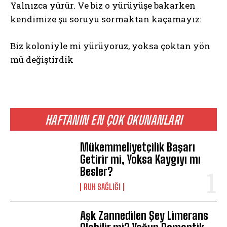
Yalnızca yürür. Ve biz o yürüyüşe bakarken
kendimize şu soruyu sormaktan kaçamayız:
Biz koloniyle mi yürüyoruz, yoksa çoktan yön
mü değiştirdik
HAFTANIN EN ÇOK OKUNANLARI
Mükemmeliyetçilik Başarı
ABONE OL
Getirir mi, Yoksa Kaygıyı mı
Besler?
Gizlilik politikasını
okudum, onaylıyorum.
⁠RUH SAĞLIĞI
Aşk Zannedilen Şey Limerans