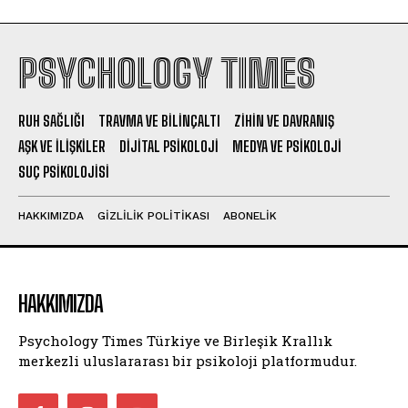
PSYCHOLOGY TIMES
RUH SAĞLIĞI
TRAVMA VE BILINÇALTI
ZIHIN VE DAVRANIŞ
AŞK VE İLIŞKILER
DIJITAL PSIKOLOJI
MEDYA VE PSIKOLOJI
SUÇ PSIKOLOJISI
HAKKIMIZDA
GIZLILIK POLITIKASI
ABONELIK
HAKKIMIZDA
Psychology Times Türkiye ve Birleşik Krallık
merkezli uluslararası bir psikoloji platformudur.