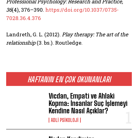
Professional Psychology: Research and Practice,
36
(4), 376–390.
https://doi.org/10.1037/0735-
7028.36.4.376
ABONE OL
Landreth, G. L. (2012).
Play therapy: The art of the
Gizlilik politikasını
okudum, onaylıyorum.
relationship
(3. bs.). Routledge.
HAFTANIN EN ÇOK OKUNANLARI
Vicdan, Empati ve Ahlaki
Kopma: İnsanlar Suç İşlemeyi
Kendine Nasıl Açıklar?
ADLI PSIKOLOJI