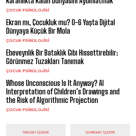
Karanlıkta Kalan Dünyasını Aydınlatmak
ÇOCUK PSIKOLOJISI
Ekran mı, Çocukluk mu? 0-6 Yaşta Dijital
Dünyaya Küçük Bir Mola
ÇOCUK PSIKOLOJISI
Ebeveynlik Bir Bataklık Gibi Hissettirebilir:
Görünmez Tuzakları Tanımak
ÇOCUK PSIKOLOJISI
Whose Unconscious Is It Anyway? AI
Interpretation of Children’s Drawings and
the Risk of Algorithmic Projection
ÇOCUK PSIKOLOJISI
ÖNCEKI İÇERIK
SONRAKI İÇERIK