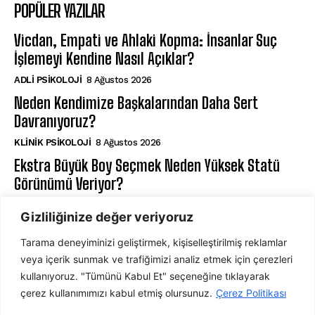
POPÜLER YAZILAR
Vicdan, Empati ve Ahlaki Kopma: İnsanlar Suç
İşlemeyi Kendine Nasıl Açıklar?
ADLI PSIKOLOJI
8 Ağustos 2026
Neden Kendimize Başkalarından Daha Sert
Davranıyoruz?
KLINIK PSIKOLOJI
8 Ağustos 2026
Ekstra Büyük Boy Seçmek Neden Yüksek Statü
Görünümü Veriyor?
DAVRANIŞ PSIKOLOJISI
7 Ağustos 2026
Gizliliğinize değer veriyoruz
Tarama deneyiminizi geliştirmek, kişiselleştirilmiş reklamlar
ABONE OL
veya içerik sunmak ve trafiğimizi analiz etmek için çerezleri
kullanıyoruz. "Tümünü Kabul Et" seçeneğine tıklayarak
çerez kullanımımızı kabul etmiş olursunuz.
Çerez Politikası