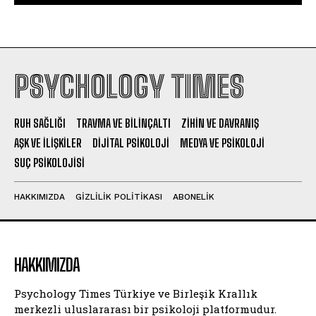
PSYCHOLOGY TIMES
RUH SAĞLIĞI
TRAVMA VE BILINÇALTI
ZIHIN VE DAVRANIŞ
AŞK VE İLIŞKILER
DIJITAL PSIKOLOJI
MEDYA VE PSIKOLOJI
SUÇ PSIKOLOJISI
HAKKIMIZDA
GIZLILIK POLITIKASI
ABONELIK
HAKKIMIZDA
Psychology Times Türkiye ve Birleşik Krallık
merkezli uluslararası bir psikoloji platformudur.