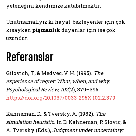
yeteneğini kendimize katabilmektir.
Unutmamalıyız ki hayat, bekleyenler için çok
kısayken
pişmanlık
duyanlar için ise çok
ABONE OL
uzundur.
Gizlilik politikasını
okudum, onaylıyorum.
Referanslar
Gilovich, T., & Medvec, V. H. (1995).
The
experience of regret: What, when, and why.
Psychological Review, 102
(2), 379–395.
https://doi.org/10.1037/0033-295X.102.2.379
Kahneman, D., & Tversky, A. (1982).
The
simulation heuristic.
In D. Kahneman, P. Slovic, &
A. Tversky (Eds.),
Judgment under uncertainty: