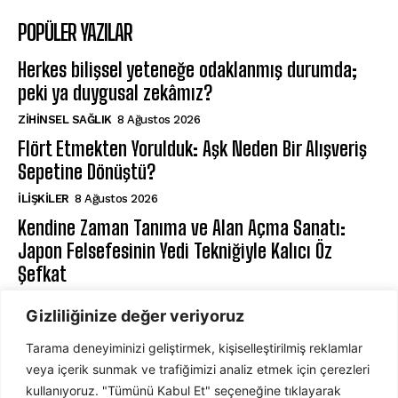
POPÜLER YAZILAR
Herkes bilişsel yeteneğe odaklanmış durumda;
peki ya duygusal zekâmız?
ZIHINSEL SAĞLIK
8 Ağustos 2026
Flört Etmekten Yorulduk: Aşk Neden Bir Alışveriş
Sepetine Dönüştü?
İLIŞKILER
8 Ağustos 2026
Kendine Zaman Tanıma ve Alan Açma Sanatı:
Japon Felsefesinin Yedi Tekniğiyle Kalıcı Öz
Şefkat
BILIŞSEL DAVRANIŞÇI TERAPI
8 Ağustos 2026
Gizliliğinize değer veriyoruz
Tarama deneyiminizi geliştirmek, kişiselleştirilmiş reklamlar
ABONE OL
veya içerik sunmak ve trafiğimizi analiz etmek için çerezleri
kullanıyoruz. "Tümünü Kabul Et" seçeneğine tıklayarak