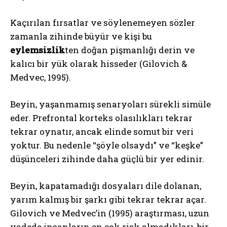
Kaçırılan fırsatlar ve söylenemeyen sözler
zamanla zihinde büyür ve kişi bu
eylemsizlik
ten doğan pişmanlığı derin ve
kalıcı bir yük olarak hisseder (Gilovich &
Medvec, 1995).
Beyin, yaşanmamış senaryoları sürekli simüle
eder. Prefrontal korteks olasılıkları tekrar
tekrar oynatır, ancak elinde somut bir veri
yoktur. Bu nedenle “şöyle olsaydı” ve “keşke”
düşünceleri zihinde daha güçlü bir yer edinir.
Beyin, kapatamadığı dosyaları dile dolanan,
yarım kalmış bir şarkı gibi tekrar tekrar açar.
Gilovich ve Medvec’in (1995) araştırması, uzun
vadede insanların en çok risk almadıkları, bir