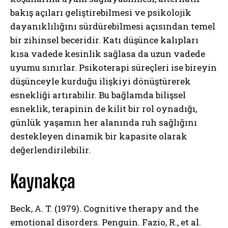
bakış açıları geliştirebilmesi ve psikolojik
dayanıklılığını sürdürebilmesi açısından temel
bir zihinsel beceridir. Katı düşünce kalıpları
kısa vadede kesinlik sağlasa da uzun vadede
uyumu sınırlar. Psikoterapi süreçleri ise bireyin
düşünceyle kurduğu ilişkiyi dönüştürerek
esnekliği artırabilir. Bu bağlamda bilişsel
esneklik, terapinin de kilit bir rol oynadığı,
günlük yaşamın her alanında ruh sağlığını
ABONE OL
destekleyen dinamik bir kapasite olarak
Gizlilik politikasını
okudum, onaylıyorum.
değerlendirilebilir.
Kaynakça
Beck, A. T. (1979). Cognitive therapy and the
emotional disorders. Penguin. Fazio, R., et al.