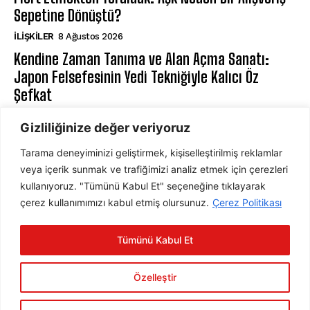
Sepetine Dönüştü?
İLIŞKILER
8 Ağustos 2026
Kendine Zaman Tanıma ve Alan Açma Sanatı:
Japon Felsefesinin Yedi Tekniğiyle Kalıcı Öz
Şefkat
BILIŞSEL DAVRANIŞÇI TERAPI
8 Ağustos 2026
Gizliliğinize değer veriyoruz
Tarama deneyiminizi geliştirmek, kişiselleştirilmiş reklamlar
ABONE OL
veya içerik sunmak ve trafiğimizi analiz etmek için çerezleri
kullanıyoruz. "Tümünü Kabul Et" seçeneğine tıklayarak
çerez kullanımımızı kabul etmiş olursunuz.
Çerez Politikası
ABONE OL
Tümünü Kabul Et
Gizlilik Politikasını
okudum, onaylıyorum.
Özelleştir