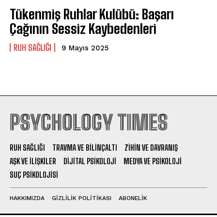
Tükenmiş Ruhlar Kulübü: Başarı
Çağının Sessiz Kaybedenleri
⁠RUH SAĞLIĞI
9 Mayıs 2025
PSYCHOLOGY TIMES
RUH SAĞLIĞI
TRAVMA VE BILINÇALTI
ZIHIN VE DAVRANIŞ
AŞK VE İLIŞKILER
DIJITAL PSIKOLOJI
MEDYA VE PSIKOLOJI
SUÇ PSIKOLOJISI
HAKKIMIZDA
GIZLILIK POLITIKASI
ABONELIK