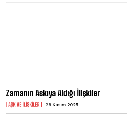
ABONE OL
Gizlilik politikasını
okudum, onaylıyorum.
Zamanın Askıya Aldığı İlişkiler
AŞK VE İLIŞKILER
26 Kasım 2025