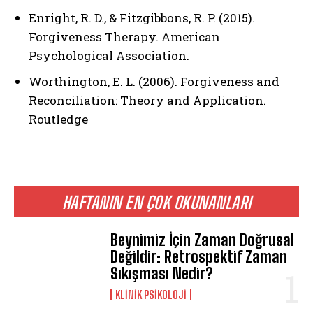
Enright, R. D., & Fitzgibbons, R. P. (2015).
Forgiveness Therapy. American
Psychological Association.
Worthington, E. L. (2006). Forgiveness and
Reconciliation: Theory and Application.
Routledge
HAFTANIN EN ÇOK OKUNANLARI
ABONE OL
Beynimiz İçin Zaman Doğrusal
Gizlilik politikasını
okudum, onaylıyorum.
Değildir: Retrospektif Zaman
Sıkışması Nedir?
KLINIK PSIKOLOJI