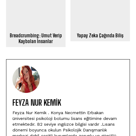
Breadcrumbing: Umut Verip
Yapay Zeka Çağında Biliş
Kaybolan İnsanlar
FEYZA NUR KEMIK
Feyza Nur Kemik . Konya Necmettin Erbakan
üniversitesi psikoloji bolumu lisans eğitimine devam
etmektedır. B2 seviye ıngılızce bilgisi vardır .Lısans
dönemi boyunca okulun Psikolojik Danışmanlık
merkezi dahil çeşitli kurumlarda zorunlu ve gönüllü