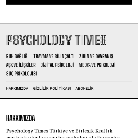
PSYCHOLOGY TIMES
RUH SAĞLIĞI
TRAVMA VE BILINÇALTI
ZIHIN VE DAVRANIŞ
AŞK VE İLIŞKILER
DIJITAL PSIKOLOJI
MEDYA VE PSIKOLOJI
SUÇ PSIKOLOJISI
HAKKIMIZDA
GIZLILIK POLITIKASI
ABONELIK
HAKKIMIZDA
Psychology Times Türkiye ve Birleşik Krallık
merkezli uluslararası bir psikoloji platformudur.