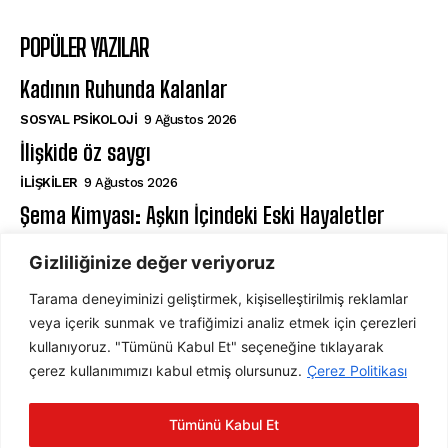
POPÜLER YAZILAR
Kadının Ruhunda Kalanlar
SOSYAL PSIKOLOJI
9 Ağustos 2026
İlişkide öz saygı
İLIŞKILER
9 Ağustos 2026
Şema Kimyası: Aşkın İçindeki Eski Hayaletler
AŞK VE İLIŞKILER
9 Ağustos 2026
Gizliliğinize değer veriyoruz
Tarama deneyiminizi geliştirmek, kişiselleştirilmiş reklamlar
ABONE OL
veya içerik sunmak ve trafiğimizi analiz etmek için çerezleri
kullanıyoruz. "Tümünü Kabul Et" seçeneğine tıklayarak
çerez kullanımımızı kabul etmiş olursunuz.
Çerez Politikası
ABONE OL
Tümünü Kabul Et