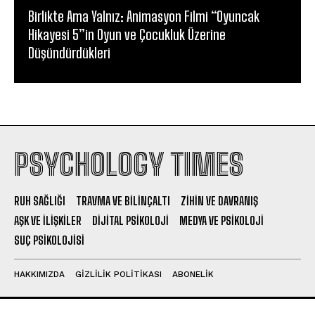
Birlikte Ama Yalnız: Animasyon Filmi “Oyuncak
Hikayesi 5”in Oyun ve Çocukluk Üzerine
Düşündürdükleri
PSYCHOLOGY TIMES
RUH SAĞLIĞI
TRAVMA VE BILINÇALTI
ZIHIN VE DAVRANIŞ
AŞK VE İLIŞKILER
DIJITAL PSIKOLOJI
MEDYA VE PSIKOLOJI
SUÇ PSIKOLOJISI
HAKKIMIZDA
GIZLILIK POLITIKASI
ABONELIK