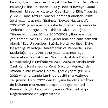
Lisans, Ege Üniversitesi Sosyal Bilimler Enstitüsü Klinik
Psikoloji Bilim Dalı’ndan 2010 yılında “Ebeveyn Kabul
Reddinin Mizaç ve Karakter Özelliklerine Etkisi” başlıklı
yüksek lisans tezi ile master derecesi almıştır. 2009-
2012 yılları arasında “Erzincan Devlet Hastanesi”,
2010-2011 yılları arasında askerlik hizmeti kapsamında
“Ankara Etimesgut Zırhlı Birlikler Okulu ve Eğitim
Tümen Komutanlığı”nda,2007-2009 yılları arasında
yarı zamanlı ve 2012-2016 yılları arasında tam zamanlı
olarak “Ege Üniversitesi Sağlık, Kültür ve Spor Daire
Başkanlığı Psikolojik Danışmanlık ve Rehberlik Şube
Müdürlüğü’nde, 2016-2019 yılları arasında Ege
Üniversitesi Tıp Fakültesi Nöroloji Anabilim Dalı Klinik
Nöropsikoloji Birimi’nde ve 2019-2020 arasında İzmir
Özel Kent Hastanesi ve Kent Onkoloji Merkezinde
Uzman Klinik Psikolog olarak görev yapmıştır. 2020-
2022 yılları arasında İzmir de çeşitli merkezlerde
çalışmıştır. Eylül 2022 den bu yana kendine ait İzmir
de bulunan merkezde danışanlarını görmektedir.
Bireysel ve çift terapisinin yanısıra Nöropsikolojik
Değerlendirme de yapmaktadır.