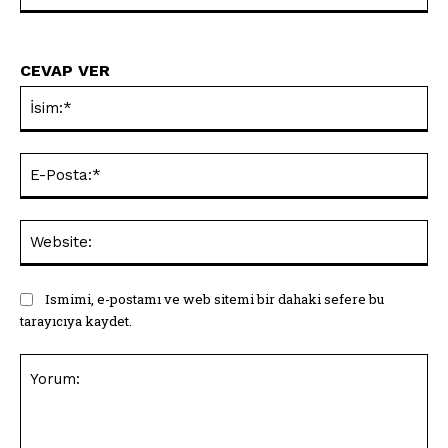
CEVAP VER
İsi
E-
Pos
Web
Ismimi, e-postamı ve web sitemi bir dahaki sefere bu
tarayıcıya kaydet.