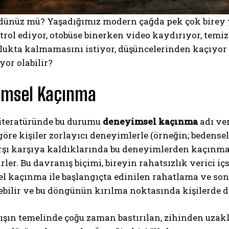
dünüz mü? Yaşadığımız modern çağda pek çok birey y
rol ediyor, otobüse binerken video kaydırıyor, temiz
şlukta kalmamasını istiyor, düşüncelerinden kaçıyor
yor olabilir?
imsel Kaçınma
literatüründe bu durumu
deneyimsel kaçınma
adı ve
re kişiler zorlayıcı deneyimlerle (örneğin; bedensel
arşı karşıya kaldıklarında bu deneyimlerden kaçınm
irler. Bu davranış biçimi, bireyin rahatsızlık verici 
l kaçınma ile başlangıçta edinilen rahatlama ve son
ebilir ve bu döngünün kırılma noktasında kişilerde dir
şın temelinde çoğu zaman bastırılan, zihinden uzakl