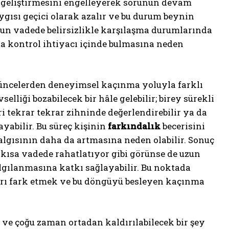
ni geliştirmesini engelleyerek sorunun devam
gısı geçici olarak azalır ve bu durum beynin
zun vadede belirsizlikle karşılaşma durumlarında
a kontrol ihtiyacı içinde bulmasına neden
şüncelerden deneyimsel kaçınma yoluyla farklı
elliği bozabilecek bir hâle gelebilir; birey sürekli
ri tekrar tekrar zihninde değerlendirebilir ya da
yabilir. Bu süreç kişinin
farkındalık
becerisini
algısının daha da artmasına neden olabilir. Sonuç
i kısa vadede rahatlatıyor gibi görünse de uzun
algılanmasına katkı sağlayabilir. Bu noktada
ları fark etmek ve bu döngüyü besleyen kaçınma
 ve çoğu zaman ortadan kaldırılabilecek bir şey