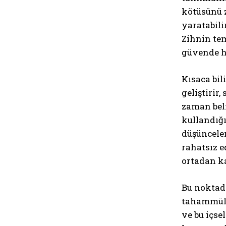
kötüsünü z
yaratabili
Zihnin tem
güvende hi
Kısaca bil
geliştirir
zaman beli
kullandığı
düşüncele
rahatsız e
ortadan ka
Bu noktada
tahammülü 
ve bu içse