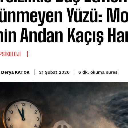
ünmeyen Yüzü: M
nin Andan Kaçış Har
 PSIKOLOJI
okuma süresi
Derya KATOK
6
dk.
21 Şubat 2026