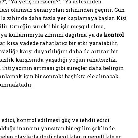
?”, “Ya yetişemezsem?”, “Ya üstesinden
olası olumsuz senaryoları zihninden geçirir. Gün
a zihinde daha fazla yer kaplamaya başlar. Kişi
ir. Örneğin sürekli bir işle meşgul olma,
dya kullanımıyla zihnini dağıtma ya da
kontrol
ar kısa vadede rahatlatıcı bir etki yaratabilir.
izliğe karşı duyarlılığını daha da artıran bir
rsizlik karşısında yaşadığı yoğun rahatsızlık,
 ihtiyacının artması gibi süreçler daha belirgin
anlamak için bir sonraki başlıkta ele alınacak
sunmaktadır.
edici, kontrol edilmesi güç ve tehdit edici
lduğu inancını yansıtan bir eğilim şeklinde
len olaylarla ilgili olasılıkların genellikle en