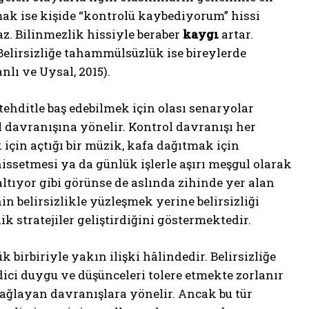
mak ise kişide “kontrolü kaybediyorum” hissi
z. Bilinmezlik hissiyle beraber
kaygı
artar.
elirsizliğe tahammülsüzlük ise bireylerde
lı ve Uysal, 2015).
, tehditle baş edebilmek için olası senaryolar
l davranışına yönelir. Kontrol davranışı her
için açtığı bir müzik, kafa dağıtmak için
issetmesi ya da günlük işlerle aşırı meşgul olarak
tıyor gibi görünse de aslında zihinde yer alan
n belirsizlikle yüzleşmek yerine belirsizliği
 stratejiler geliştirdiğini göstermektedir.
irbiriyle yakın ilişki hâlindedir. Belirsizliğe
dici duygu ve düşünceleri tolere etmekte zorlanır
 sağlayan davranışlara yönelir. Ancak bu tür