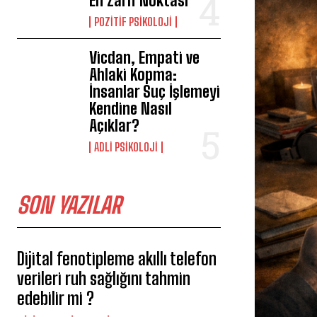
En Zarif Noktası
POZITIF PSIKOLOJI
Vicdan, Empati ve
Ahlaki Kopma:
İnsanlar Suç İşlemeyi
Kendine Nasıl
Açıklar?
ADLI PSIKOLOJI
SON YAZILAR
Dijital fenotipleme akıllı telefon
verileri ruh sağlığını tahmin
edebilir mi ?