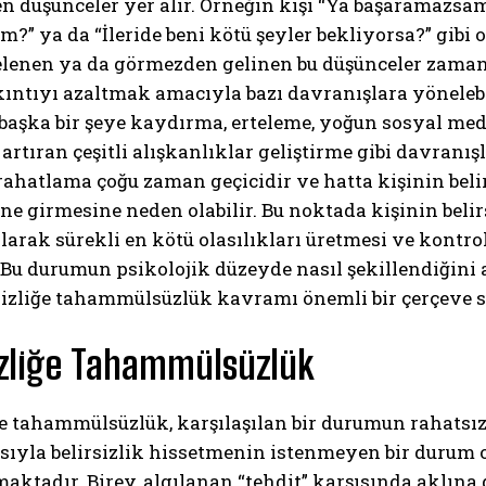
 düşünceler yer alır. Örneğin kişi “Ya başaramazsam
?” ya da “İleride beni kötü şeyler bekliyorsa?” gibi 
elenen ya da görmezden gelinen bu düşünceler zamanl
ıkıntıyı azaltmak amacıyla bazı davranışlara yönelebil
 başka bir şeye kaydırma, erteleme, yoğun sosyal me
 artıran çeşitli alışkanlıklar geliştirme gibi davranışl
ahatlama çoğu zaman geçicidir ve hatta kişinin belirs
ine girmesine neden olabilir. Bu noktada kişinin beli
ABONE OL
larak sürekli en kötü olasılıkları üretmesi ve kontrol
. Bu durumun psikolojik düzeyde nasıl şekillendiğini 
Gizlilik politikasını
okudum, onaylıyorum.
rsizliğe tahammülsüzlük kavramı önemli bir çerçeve 
izliğe Tahammülsüzlük
ğe tahammülsüzlük, karşılaşılan bir durumun rahatsız 
ıyla belirsizlik hissetmenin istenmeyen bir durum o
ktadır. Birey, algılanan “tehdit” karşısında aklına ge