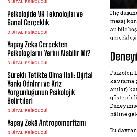
DIJITAL PSIKOLOJI
Hiç düşün
Psikolojide VR Teknolojisi ve
mesaj kont
Sanal Gerçeklik
an bile bo
DIJITAL PSIKOLOJI
gerçekleşi
Yapay Zeka Gerçekten
Psikologların Yerini Alabilir Mi?
Deney
DIJITAL PSIKOLOJI
Psikoloji 
Sürekli Tetikte Olma Hali: Dijital
kavrama gö
Yankı Odaları ve Kriz
anılar) k
Yorgunluğunun Psikolojik
gösterebil
Belirtileri
Deneyimse
DIJITAL PSIKOLOJI
hâline gel
Yapay Zekâ Antropomorfizmi
Bu davranı
DIJITAL PSIKOLOJI