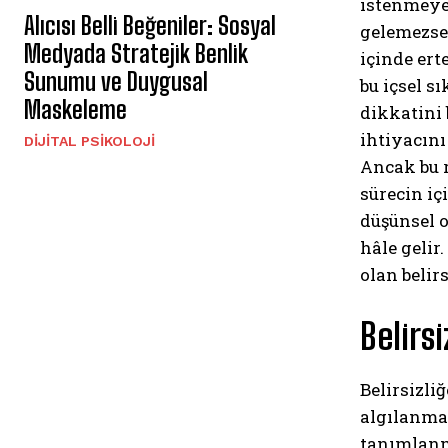
istenmeyen
Alıcısı Belli Beğeniler: Sosyal
gelemezsem
Medyada Stratejik Benlik
içinde ert
Sunumu ve Duygusal
bu içsel s
Maskeleme
dikkatini
ihtiyacını
DIJITAL PSIKOLOJI
Ancak bu r
sürecin iç
düşünsel o
hâle gelir
olan beli
Belirs
Belirsizli
algılanmas
tanımlanma