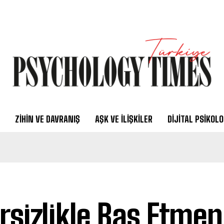
ZIHIN VE DAVRANIŞ
AŞK VE İLIŞKILER
DIJITAL PSIKOLO
irsizlikle Baş Etmen