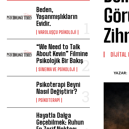
Gör
Beden,
Yaşanmışlıkların
Evidir.
Zih
VAROLUŞÇU PSIKOLOJI
“We Need to Talk
About Kevin” Filmine
DIJITAL
Psikolojik Bir Bakış
SINEMA VE PSIKOLOJI
YAZAR:
Psikoterapi Beyni
Nasıl Değiştirir?
PSIKOTERAPI
Hayatla Dalga
Geçebilmek: Ruhun