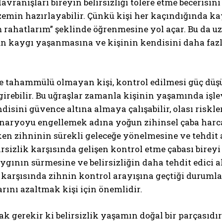
vranışları bireyin belirsizliği tolere etme becerisi
emin hazırlayabilir. Çünkü kişi her kaçındığında kay
 rahatlarım” şeklinde öğrenmesine yol açar. Bu da u
n kaygı yaşanmasına ve kişinin kendisini daha fazl
iğe tahammülü olmayan kişi, kontrol edilmesi güç dü
girebilir. Bu uğraşlar zamanla kişinin yaşamında işlevs
disini güvence altına almaya çalışabilir, olası riskle
naryoyu engellemek adına yoğun zihinsel çaba harca
ken zihninin sürekli geleceğe yönelmesine ve tehdit 
irsizlik karşısında gelişen kontrol etme çabası birey
gının sürmesine ve belirsizliğin daha tehdit edici 
k karşısında zihnin kontrol arayışına geçtiği durum
rını azaltmak kişi için önemlidir.
gerekir ki belirsizlik yaşamın doğal bir parçasıdır