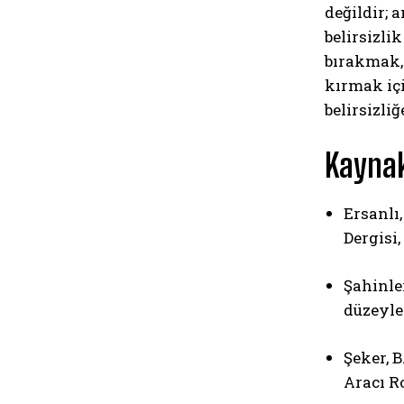
değildir; 
belirsizli
bırakmak,
kırmak içi
belirsizl
Kayna
Ersanlı,
Dergisi,
Şahinler
düzeyler
Şeker, 
Aracı Ro