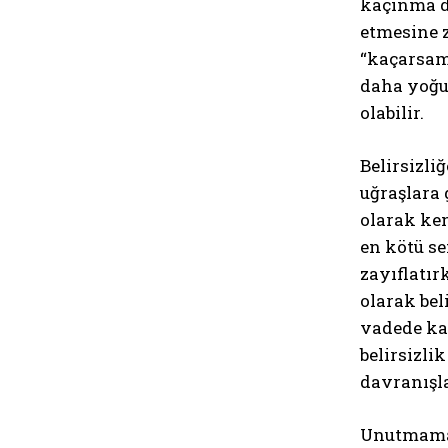
kaçınma da
etmesine z
“kaçarsam
daha yoğu
olabilir.
Belirsizl
uğraşlara 
olarak ken
en kötü se
zayıflatır
olarak bel
vadede kay
belirsizli
davranışla
Unutmamak 