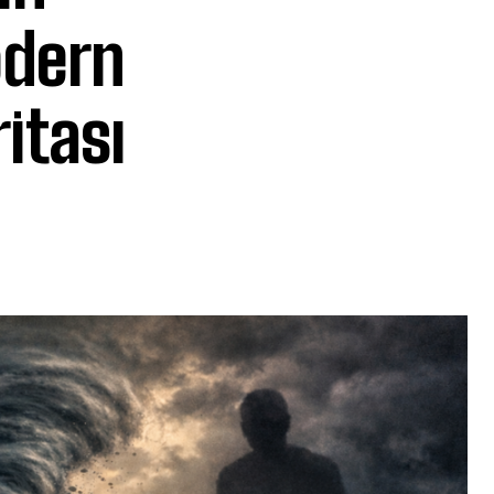
odern
itası