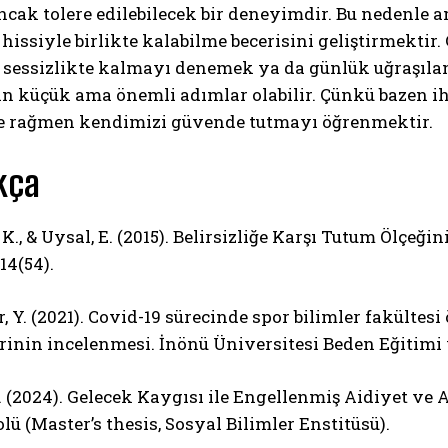
ancak tolere edilebilecek bir deneyimdir. Bu nedenle 
k hissiyle birlikte kalabilme becerisini geliştirmekti
 sessizlikte kalmayı denemek ya da günlük uğraşıla
n küçük ama önemli adımlar olabilir. Çünkü bazen ih
iğe rağmen kendimizi güvende tutmayı öğrenmektir.
kça
 K., & Uysal, E. (2015). Belirsizliğe Karşı Tutum Ölçeği
 14(54).
, Y. (2021). Covid-19 sürecinde spor bilimler fakülte
inin incelenmesi. İnönü Üniversitesi Beden Eğitimi ve 
B. (2024). Gelecek Kaygısı ile Engellenmiş Aidiyet 
lü (Master’s thesis, Sosyal Bilimler Enstitüsü).