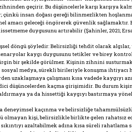
ihninden geçirir. Bu düşüncelerle karşı karşıya kal
r; çünkü insan doğası gereği bilinmezlikten hoşlanma
el amacı geleceği öngörerek güvenlik sağlamaktır. B
ssetmeme duygusunu artırabilir (Şahinler, 2021; Ersan
işsel döngü şöyledir: Belirsizliği tehdit olarak algılar
, senaryolar kaygı duygusunu tetikler ve birey kontro
rgin bir şekilde görülmez. Kişinin zihnini susturmak 
 sosyal medya, sürekli birileriyle konuşma ihtiyacı h
rden uzaklaşmaya çalışması kısa vadede kaygıyı azal
dici düşüncelerden kaçma girişimidir. Bu durum kişini
ldırmaya ya da hissettiği kaygıyı bastırmaya yönelik
 deneyimsel kaçınma ve belirsizliğe tahammülsüzlük b
olmayan kişi, belirsizlikle birlikte gelen rahatsız e
l sıkıntıyı azaltabilmek adına kısa süreli rahatlama