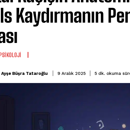
ls Kaydırmanın Pe
ası
 PSIKOLOJI
okuma sür
Ayşe Büşra Tataroğlu
5
dk.
9 Aralık 2025