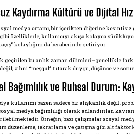
suz Kaydırma Kültürü ve Dijital Hı
yal medya ortamı, bir içerikten diğerine kesintisiz
 gibi özelliklerle, kullanıcıyı akışa kolayca sürüklüy
kaçış” kolaylığını da beraberinde getiriyor.
k geçirilen bu anlık zaman dilimleri—genellikle far
ABONE OL
değil; zihni “meşgul” tutarak duygu, düşünce ve sor
Gizlilik politikasını
okudum, onaylıyorum.
ital Bağımlılık ve Ruhsal Durum: K
ya kullanımı bazen sadece bir alışkanlık değil, prob
 sosyal medya bağımlılığı olarak adlandırılan kavram
irilebilmektedir. Örneğin, bazı çalışmalar sosyal med
m düzenleme, tekrarlama ve çatışma gibi alt faktörl