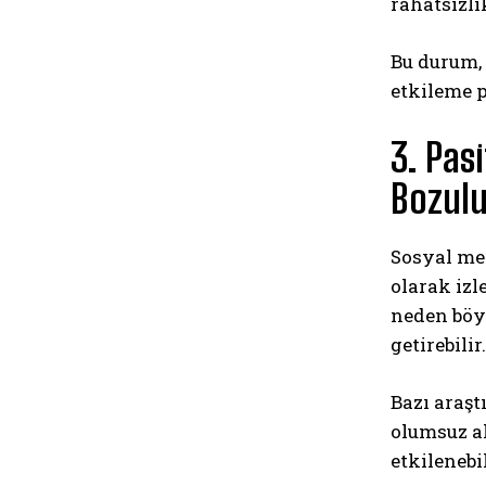
rahatsızlı
Bu durum,
etkileme p
3. Pas
Bozul
Sosyal med
olarak izl
neden böyl
getirebilir.
Bazı araşt
olumsuz al
etkilenebi