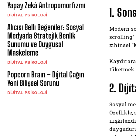
Yapay Zekâ Antropomorfizmi
1. Son
DIJITAL PSIKOLOJI
Alıcısı Belli Beğeniler: Sosyal
Modern sos
Medyada Stratejik Benlik
scrolling”
Sunumu ve Duygusal
zihinsel “
Maskeleme
Kaydırara
DIJITAL PSIKOLOJI
tüketmek 
Popcorn Brain – Dijital Çağın
Yeni Bilişsel Sorunu
2. Dij
DIJITAL PSIKOLOJI
Sosyal med
Özellikle,
ilişkilend
duyguduru