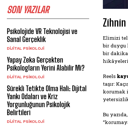
SON YAZILAR
Zihnin
Psikolojide VR Teknolojisi ve
Elimizi t
Sanal Gerçeklik
bir duygu 
DIJITAL PSIKOLOJI
bir dakika
Yapay Zeka Gerçekten
hikâyeler
Psikologların Yerini Alabilir Mi?
Reels
kay
DIJITAL PSIKOLOJI
taşır: Kaç
Sürekli Tetikte Olma Hali: Dijital
korumak i
Yankı Odaları ve Kriz
yetersizlik
Yorgunluğunun Psikolojik
Belirtileri
Bu yazıda,
“korumaya
DIJITAL PSIKOLOJI