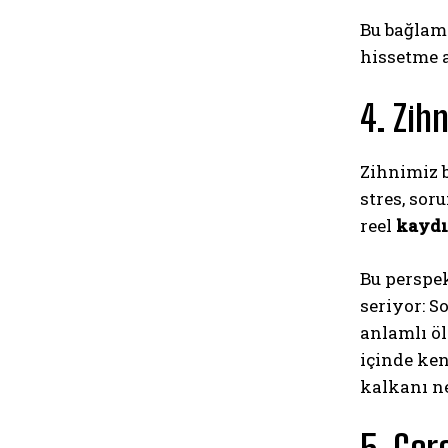
Bu bağlam
hissetme a
4. Zi
Zihnimiz b
stres, sor
reel
kayd
Bu perspek
seriyor: S
anlamlı öl
içinde ke
kalkanı ne