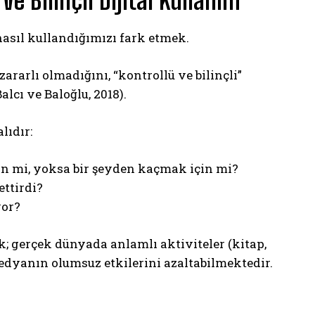
e Bilinçli Dijital Kullanım
asıl kullandığımızı fark etmek.
rarlı olmadığını, “kontrollü ve bilinçli”
lcı ve Baloğlu, 2018).
lıdır:
n mi, yoksa bir şeyden kaçmak için mi?
ettirdi?
yor?
; gerçek dünyada anlamlı aktiviteler (kitap,
edyanın olumsuz etkilerini azaltabilmektedir.