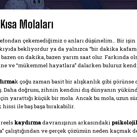
 Kısa Molaları
elefondan çekemediğimiz o anları düşünelim… Bir işi
kıyıda bekliyordur ya da yalnızca “bir dakika kafam
 bazen on dakika, bazen yarım saat olur. Farkında ol
ine ve “mükemmel hayatlara” dalarken buluruz kend
dırma
k çoğu zaman basit bir alışkanlık gibi görünse
ış. Daha doğrusu, zihnin kendini dış dünyanın yükün
çin yarattığı küçük bir mola. Ancak bu mola, uzun s
 hissi ile baş başa bırakabilir.
 reels
kaydırma
davranışının arkasındaki
psikoloji
” çalıştığından ve gerçek çözümün neden kaçmak de