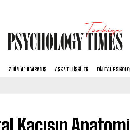
ZIHIN VE DAVRANIŞ
AŞK VE İLIŞKILER
DIJITAL PSIKOLO
ital Kaçışın Anatomi