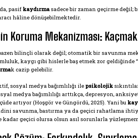
da, pasif
kaydırma
sadece bir zaman geçirme değil; bi
racı hâline dönüşebilmektedir.
hnin Koruma Mekanizması: Kaçmak
azen bilinçli olarak değil; otomatik bir savunma mek
umluluk, kaygı gibi hislerle baş etmek zor geldiğind
ırma
k cazip gelebilir.
tif, sosyal medya bağımlılığı ile
psikolojik
sıkıntıla
osyal medya bağımlılığı arttıkça, depresyon, anksiyete
çüde artıyor (Hoşgör ve Güngördü, 2025). Yani bu
kay
ndini savunma, bastırma ya da geçici rahatlama ihti
 kadar geçici olursa olsun asıl sorunlarla yüzleşmem