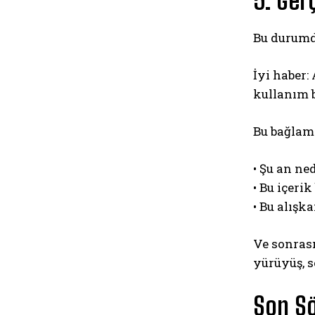
5. Ger
Bu durumd
İyi haber:
kullanım b
Bu bağlam
• Şu an ne
• Bu içeri
• Bu alışk
Ve sonrası
yürüyüş, s
Son Sö