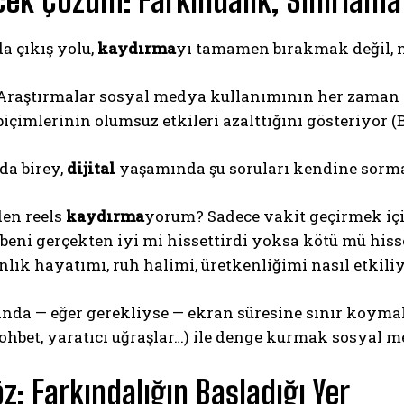
çek Çözüm: Farkındalık, Sınırlama V
a çıkış yolu,
kaydırma
yı tamamen bırakmak değil, n
 Araştırmalar sosyal medya kullanımının her zaman za
içimlerinin olumsuz etkileri azalttığını gösteriyor (Ba
da birey,
dijital
yaşamında şu soruları kendine sorma
den reels
kaydırma
yorum? Sadece vakit geçirmek içi
k beni gerçekten iyi mi hissettirdi yoksa kötü mü hiss
anlık hayatımı, ruh halimi, üretkenliğimi nasıl etkili
nda — eğer gerekliyse — ekran süresine sınır koymak
ohbet, yaratıcı uğraşlar…) ile denge kurmak sosyal m
z: Farkındalığın Başladığı Yer