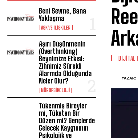
Ree
Beni Sevme, Bana
Yaklaşma
AŞK VE İLIŞKILER
Ark
Aşırı Düşünmenin
(Overthinking)
Beynimize Etkisi:
DIJITAL
Zihnimiz Sürekli
Alarmda Olduğunda
YAZAR:
Neler Olur?
NÖROPSIKOLOJI
Tükenmiş Bireyler
mi, Tüketen Bir
Düzen mi? Gençlerde
Gelecek Kaygısının
Psikolojik ve