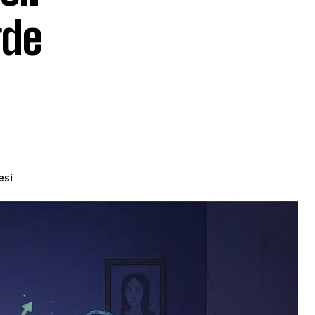
rde
esi