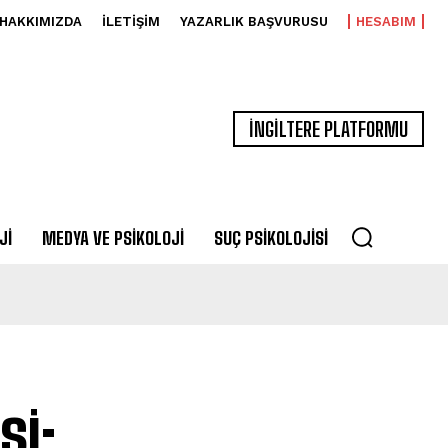
HAKKIMIZDA
İLETIŞIM
YAZARLIK BAŞVURUSU
HESABIM
İNGİLTERE PLATFORMU
JI
MEDYA VE PSIKOLOJI
SUÇ PSIKOLOJISI
si: