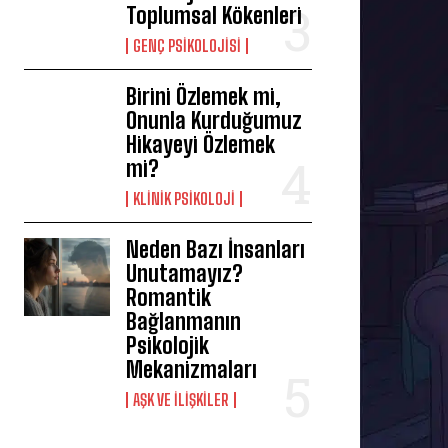
Toplumsal Kökenleri
GENÇ PSIKOLOJISI
Birini Özlemek mi,
Onunla Kurduğumuz
Hikayeyi Özlemek
mi?
KLINIK PSIKOLOJI
Neden Bazı İnsanları
Unutamayız?
Romantik
Bağlanmanın
Psikolojik
Mekanizmaları
AŞK VE İLIŞKILER