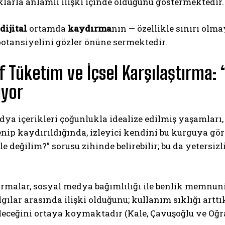
klarla anlamlı ilişki içinde olduğunu göstermektedir. 
dijital
ortamda
kaydırma
nın — özellikle sınırı olm
otansiyelini gözler önüne sermektedir.
if Tüketim ve İçsel Karşılaştırma:
uyor
ya içerikleri çoğunlukla idealize edilmiş yaşamları, ba
enip kaydırıldığında, izleyici kendini bu kurguya göre
e değilim?” sorusu zihinde belirebilir; bu da yetersiz
ırmalar, sosyal medya bağımlılığı ile benlik memnun
gılar arasında ilişki olduğunu; kullanım sıklığı artt
leceğini ortaya koymaktadır (Kale, Çavuşoğlu ve Oğra