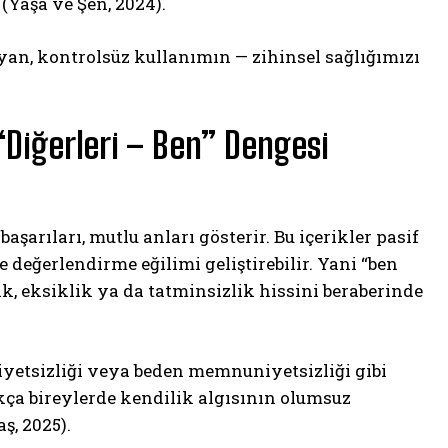
(Yaşa ve Şen, 2024).
ayan, kontrolsüz kullanımın — zihinsel sağlığımızı
 “Diğerleri – Ben” Dengesi
şarıları, mutlu anları gösterir. Bu içerikler pasif
 değerlendirme eğilimi geliştirebilir. Yani “ben
lik, eksiklik ya da tatminsizlik hissini beraberinde
iyetsizliği veya beden memnuniyetsizliği gibi
ıkça bireylerde kendilik algısının olumsuz
ş, 2025).