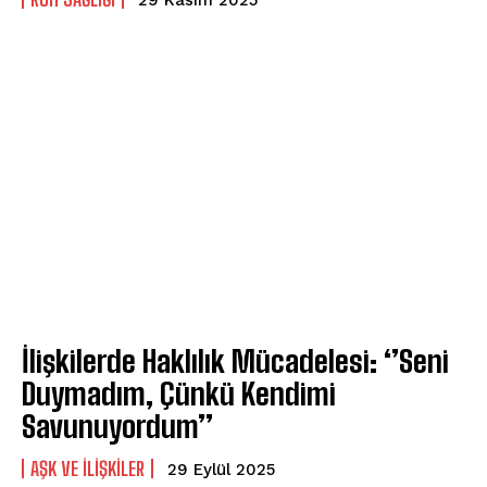
ABONE OL
Gizlilik politikasını
okudum, onaylıyorum.
İlişkilerde Haklılık Mücadelesi: ‘’Seni
Duymadım, Çünkü Kendimi
Savunuyordum’’
AŞK VE İLIŞKILER
29 Eylül 2025