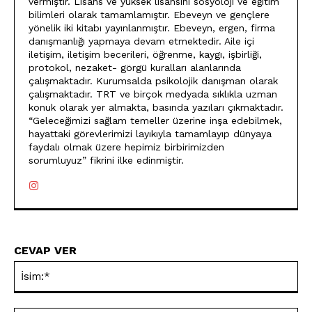
vermiştir. Lisans ve yüksek lisansını sosyoloji ve eğitim
bilimleri olarak tamamlamıştır. Ebeveyn ve gençlere
yönelik iki kitabı yayınlanmıştır. Ebeveyn, ergen, firma
danışmanlığı yapmaya devam etmektedir. Aile içi
iletişim, iletişim becerileri, öğrenme, kaygı, işbirliği,
protokol, nezaket- görgü kuralları alanlarında
çalışmaktadır. Kurumsalda psikolojik danışman olarak
çalışmaktadır. TRT ve birçok medyada sıklıkla uzman
konuk olarak yer almakta, basında yazıları çıkmaktadır.
“Geleceğimizi sağlam temeller üzerine inşa edebilmek,
hayattaki görevlerimizi layıkıyla tamamlayıp dünyaya
faydalı olmak üzere hepimiz birbirimizden
sorumluyuz” fikrini ilke edinmiştir.
CEVAP VER
İsi