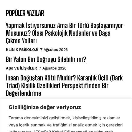
POPÜLER YAZILAR
Yapmak İstiyorsunuz Ama Bir Türlü Başlayamıyor
Musunuz? Olası Psikolojik Nedenler ve Başa
Çıkma Yolları
KLINIK PSIKOLOJI
7 Ağustos 2026
Bir Yalan Bin Doğruyu Silebilir mi?
AŞK VE İLIŞKILER
7 Ağustos 2026
İnsan Doğuştan Kötü Müdür? Karanlık Üçlü (Dark
Triad) Kişilik Özellikleri Perspektifinden Bir
Değerlendirme
KIŞILIK PSIKOLOJISI
7 Ağustos 2026
Gizliliğinize değer veriyoruz
Tarama deneyiminizi geliştirmek, kişiselleştirilmiş reklamlar
ABONE OL
veya içerik sunmak ve trafiğimizi analiz etmek için çerezleri
kullanıyoruz. "Tümünü Kabul Et" seçeneğine tıklayarak