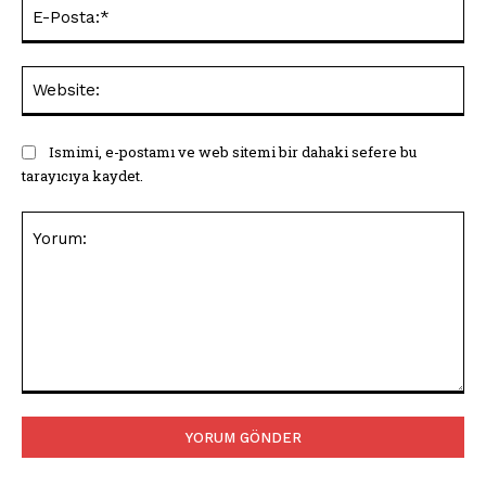
E-
Pos
Web
Ismimi, e-postamı ve web sitemi bir dahaki sefere bu
tarayıcıya kaydet.
Yorum: