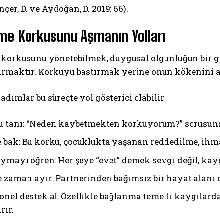
nçer, D. ve Aydoğan, D. 2019: 66).
e Korkusunu Aşmanın Yolları
korkusunu yönetebilmek, duygusal olgunluğun bir gös
armaktır. Korkuyu bastırmak yerine onun kökenini 
adımlar bu süreçte yol gösterici olabilir:
 tanı: “Neden kaybetmekten korkuyorum?” sorusuna 
 bak: Bu korku, çocuklukta yaşanan reddedilme, ihmal
oymayı öğren: Her şeye “evet” demek sevgi değil, ka
 zaman ayır: Partnerinden bağımsız bir hayat alanı o
onel destek al: Özellikle bağlanma temelli kaygılarda
rır.