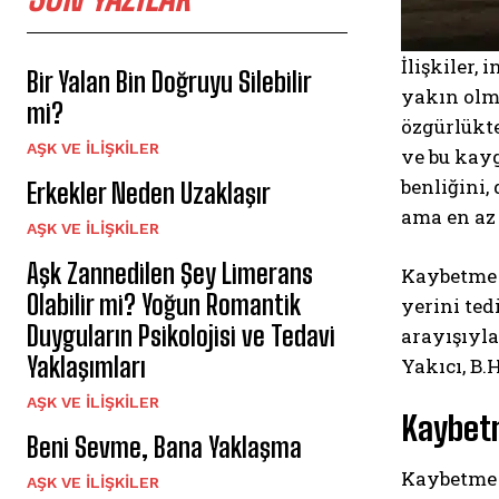
İlişkiler,
Bir Yalan Bin Doğruyu Silebilir
yakın olma
mi?
özgürlükte
AŞK VE İLIŞKILER
ve bu kay
benliğini,
Erkekler Neden Uzaklaşır
ama en az 
AŞK VE İLIŞKILER
Aşk Zannedilen Şey Limerans
Kaybetme k
Olabilir mi? Yoğun Romantik
yerini ted
Duyguların Psikolojisi ve Tedavi
arayışıyla
Yaklaşımları
Yakıcı, B.H
AŞK VE İLIŞKILER
Kaybet
Beni Sevme, Bana Yaklaşma
Kaybetme 
AŞK VE İLIŞKILER