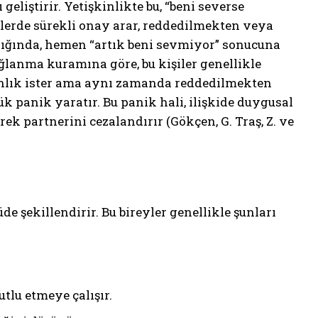
liştirir. Yetişkinlikte bu, “beni severse
kilerde sürekli onay arar, reddedilmekten veya
dığında, hemen “artık beni sevmiyor” sonucuna
ğlanma kuramına göre, bu kişiler genellikle
kınlık ister ama aynı zamanda reddedilmekten
k panik yaratır. Bu panik hali, ilişkide duygusal
erek partnerini cezalandırır (Gökçen, G. Traş, Z. ve
e şekillendirir. Bu bireyler genellikle şunları
utlu etmeye çalışır.