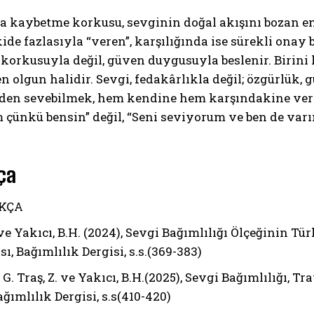
a kaybetme korkusu, sevginin doğal akışını bozan en 
şkide fazlasıyla “veren”, karşılığında ise sürekli onay 
korkusuyla değil, güven duygusuyla beslenir. Birini
n olgun halidir. Sevgi, fedakârlıkla değil; özgürlük
en sevebilmek, hem kendine hem karşındakine verile
çünkü bensin” değil, “Seni seviyorum ve ben de varım”
ça
KÇA
 ve Yakıcı, B.H. (2024), Sevgi Bağımlılığı Ölçeğinin 
ı, Bağımlılık Dergisi, s.s.(369-383)
 G. Traş, Z. ve Yakıcı, B.H.(2025), Sevgi Bağımlılığı,
Bağımlılık Dergisi, s.s(410-420)