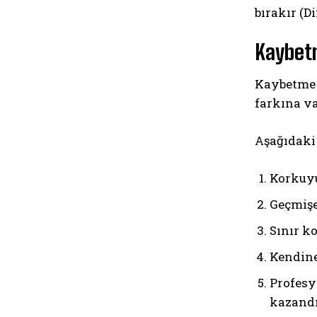
bırakır (Di
Kaybetm
Kaybetme 
farkına v
Aşağıdaki 
Korkuyu
Geçmişe
Sınır k
Kendine
Profesy
kazandı