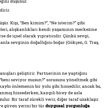
ğini düşünür.
irir.
r. Kişi, “Ben kimim?”, “Ne isterim?” gibi
eleri, alışkanlıkları kendi yaşamının merkezine
e de içsel olarak yıpratıcıdır. Çünkü sevgi,
anla sevginin doğallığını boğar (Gökçen, G. Traş,
şları geliştirir. Partnerinin ne yaptığını
 “beni seviyor musun?” sorusunu yöneltmek gibi
aybı önlemenin bir yolu gibi hissedilir; ancak bu,
lanmış hissederken, kaygılı birey de asla
ur. Bir taraf sürekli verir, diğer taraf uzaklaşır.
ve güven yerini bir tür
duygusal yorgunluğa