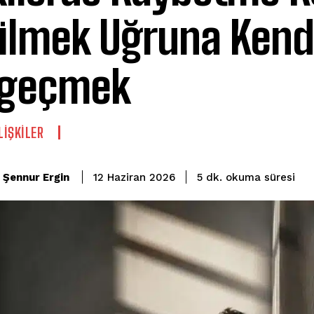
ilmek Uğruna Ken
zgeçmek
LIŞKILER
okuma süresi
Şennur Ergin
5
dk.
12 Haziran 2026