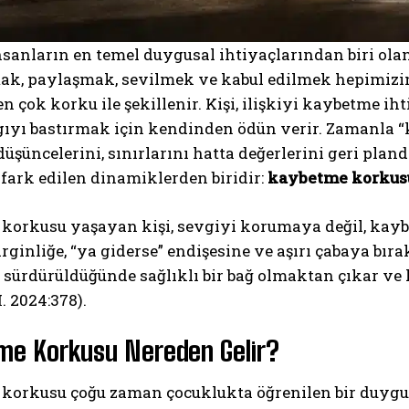
 insanların en temel duygusal ihtiyaçlarından biri ola
k, paylaşmak, sevilmek ve kabul edilmek hepimizin 
n çok korku ile şekillenir. Kişi, ilişkiyi kaybetme 
gıyı bastırmak için kendinden ödün verir. Zamanla
 düşüncelerini, sınırlarını hatta değerlerini geri pland
fark edilen dinamiklerden biridir:
kaybetme korkus
orkusu yaşayan kişi, sevgiyi korumaya değil, kaybı 
irginliğe, “ya giderse” endişesine ve aşırı çabaya bır
 sürdürüldüğünde sağlıklı bir bağ olmaktan çıkar ve ki
. 2024:378).
me Korkusu Nereden Gelir?
korkusu çoğu zaman çocuklukta öğrenilen bir duygud