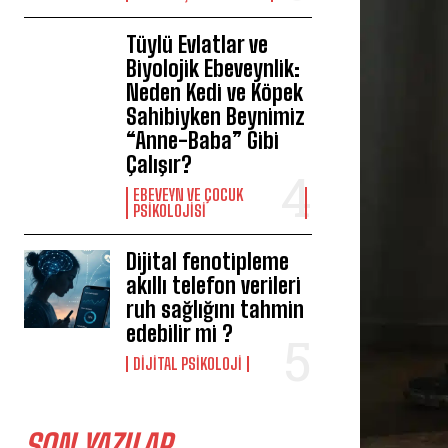
Tüylü Evlatlar ve
Biyolojik Ebeveynlik:
Neden Kedi ve Köpek
Sahibiyken Beynimiz
“Anne-Baba” Gibi
Çalışır?
EBEVEYN VE ÇOCUK
PSIKOLOJISI
Dijital fenotipleme
akıllı telefon verileri
ruh sağlığını tahmin
edebilir mi ?
DIJITAL PSIKOLOJI
SON YAZILAR