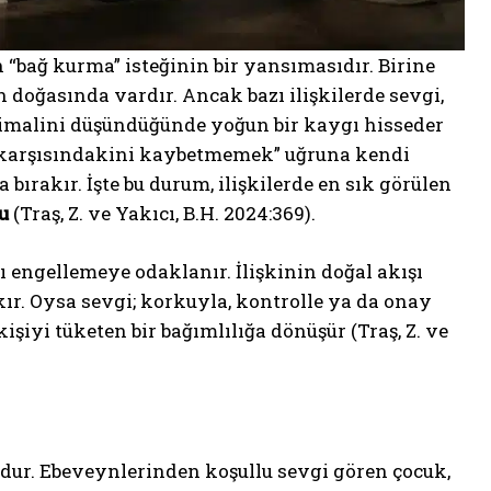
n “bağ kurma” isteğinin bir yansımasıdır. Birine
doğasında vardır. Ancak bazı ilişkilerde sevgi,
ihtimalini düşündüğünde yoğun bir kaygı hisseder
 “karşısındakini kaybetmemek” uğruna kendi
a bırakır. İşte bu durum, ilişkilerde en sık görülen
u
(Traş, Z. ve Yakıcı, B.H. 2024:369).
engellemeye odaklanır. İlişkinin doğal akışı
akır. Oysa sevgi; korkuyla, kontrolle ya da onay
şiyi tüketen bir bağımlılığa dönüşür (Traş, Z. ve
ur. Ebeveynlerinden koşullu sevgi gören çocuk,