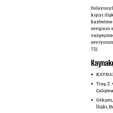
Dolayısıyl
kişiyi ili
kaybetme 
sevginin e
vazgeçmed
seviyorum 
72).
Kaynak
KAYNA
Traş, Z.
Çalışmas
Gökçen,
İlişki, 