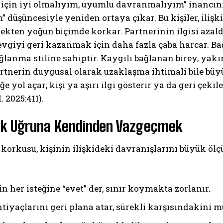
için iyi olmalıyım, uyumlu davranmalıyım” inancını ge
” düşüncesiyle yeniden ortaya çıkar. Bu kişiler, iliş
ekten yoğun biçimde korkar. Partnerinin ilgisi azal
evgiyi geri kazanmak için daha fazla çaba harcar. Ba
ğlanma stiline sahiptir. Kaygılı bağlanan birey, ya
rtnerin duygusal olarak uzaklaşma ihtimali bile büyü
e yol açar; kişi ya aşırı ilgi gösterir ya da geri çekil
. 2025:411).
ABONE OL
ek Uğruna Kendinden Vazgeçmek
Gizlilik politikasını
okudum, onaylıyorum.
orkusu, kişinin ilişkideki davranışlarını büyük ölçüd
n her isteğine “evet” der, sınır koymakta zorlanır.
tiyaçlarını geri plana atar, sürekli karşısındakini m