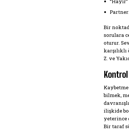
“Hayır”
Partner
Bir noktad
sorulara c
oturur. Se
karşılıklı
Z. ve Yakıc
Kontrol
Kaybetme k
bilmek, m
davranışla
ilişkide b
yeterince 
Bir taraf 