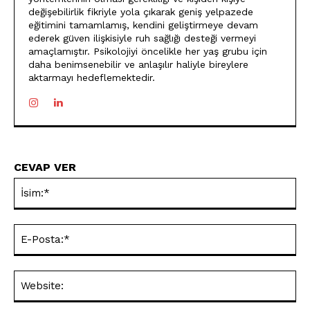
değişebilirlik fikriyle yola çıkarak geniş yelpazede
eğitimini tamamlamış, kendini geliştirmeye devam
ederek güven ilişkisiyle ruh sağlığı desteği vermeyi
amaçlamıştır. Psikolojiyi öncelikle her yaş grubu için
daha benimsenebilir ve anlaşılır haliyle bireylere
aktarmayı hedeflemektedir.
CEVAP VER
İsi
E-
Pos
Web