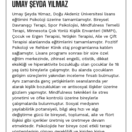
UMAY ŞEYDA YILMAZ
Umay Şeyda Yılmaz, Doğu Akdeniz Üniversitesi lisans
eğitimini Psikoloji üzerine tamamlamıştır. Bireysel
Davranışçı Terapi, Spor Psikolojisi, Mindfulness Temelli
Terapi, Minnesota Çok Yönlü Kişilik Envanteri (MMPI),
Çocuk ve Ergen Terapisi, Yetişkin Terapisi, Aile ve Çift
Terapisi alanlarında eğitimlerini tamamlamıştır. Pozitif
Psikoloji ve Rehber Klinik staj programlarına katılım
sağlamıştır. Lisans programı sonrası bir süre özel
eğitim merkezinde, zihinsel engelli, otistik, dikkat
eksikliği ve hiperaktivite bozukluğu olan çocuklar ile 18
yaş üstü bireylerle çalışmıştır. Bu alanda çocukların
gelişim süreçlerini yakından inceleme fırsatı bulmuştur.
Aynı zamanda genç yetişkinlerin seanslarında yer
alarak kişilik bozuklukları ve antisosyal ilişkiler üzerine
gözlem yapmıştır. Mindfulness teknikleri ile stres
yönetimi ve öfke kontrolü üzerine bireylerle
çalışmalarda bulunmuştur. Sosyal medyanın
yayılabilirlik potansiyeli, bilgi akış hızı ve algı
değiştirme gücü ile bireysel, toplumsal, aile ve flört
ilişkisi gibi içerikler üretmiş ve üretmeye devam
etmektedir. Psikolojide her bireye özel etkili terapi
yöntemlerinin olması gerekliliği ve kişiden kişiye