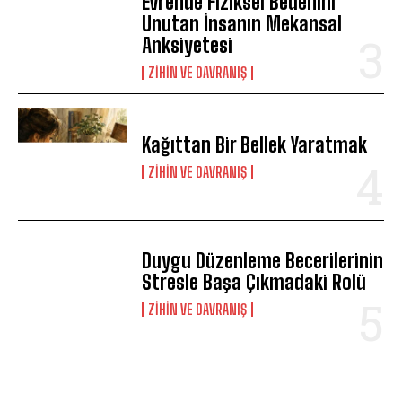
Evrende Fiziksel Bedenini
ABONE OL
Unutan İnsanın Mekansal
Anksiyetesi
Gizlilik politikasını
okudum, onaylıyorum.
⁠ZIHIN VE DAVRANIŞ
Kağıttan Bir Bellek Yaratmak
⁠ZIHIN VE DAVRANIŞ
Duygu Düzenleme Becerilerinin
Stresle Başa Çıkmadaki Rolü
⁠ZIHIN VE DAVRANIŞ