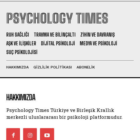
PSYCHOLOGY TIMES
RUH SAĞLIĞI
TRAVMA VE BILINÇALTI
ZIHIN VE DAVRANIŞ
AŞK VE İLIŞKILER
DIJITAL PSIKOLOJI
MEDYA VE PSIKOLOJI
SUÇ PSIKOLOJISI
HAKKIMIZDA
GIZLILIK POLITIKASI
ABONELIK
HAKKIMIZDA
Psychology Times Türkiye ve Birleşik Krallık
merkezli uluslararası bir psikoloji platformudur.