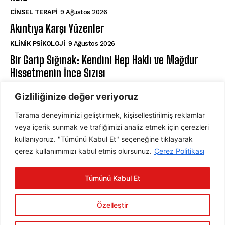
CINSEL TERAPI
9 Ağustos 2026
Akıntıya Karşı Yüzenler
KLINIK PSIKOLOJI
9 Ağustos 2026
Bir Garip Sığınak: Kendini Hep Haklı ve Mağdur
Hissetmenin İnce Sızısı
KLINIK PSIKOLOJI
9 Ağustos 2026
Gizliliğinize değer veriyoruz
Tarama deneyiminizi geliştirmek, kişiselleştirilmiş reklamlar
ABONE OL
veya içerik sunmak ve trafiğimizi analiz etmek için çerezleri
kullanıyoruz. "Tümünü Kabul Et" seçeneğine tıklayarak
çerez kullanımımızı kabul etmiş olursunuz.
Çerez Politikası
ABONE OL
Tümünü Kabul Et
Gizlilik Politikasını
okudum, onaylıyorum.
Özelleştir