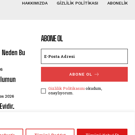
HAKKIMIZDA
GIZLILIK POLITIKASI
ABONELIK
ABONE OL
i Neden Bu
26
ABONE OL
plumun
Gizlilik Politikasını
okudum,
onaylıyorum.
os 2026
vidir.
os 2026