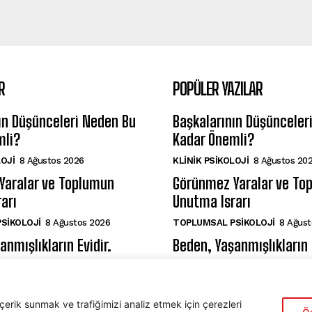
R
POPÜLER YAZILAR
ın Düşünceleri Neden Bu
Başkalarının Düşünceler
mli?
Kadar Önemli?
LOJI
8 Ağustos 2026
KLINIK PSIKOLOJI
8 Ağustos 20
Yaralar ve Toplumun
Görünmez Yaralar ve To
arı
Unutma Israrı
SIKOLOJI
8 Ağustos 2026
TOPLUMSAL PSIKOLOJI
8 Ağust
nmışlıkların Evidir.
Beden, Yaşanmışlıkların E
SIKOLOJI
8 Ağustos 2026
VAROLUŞÇU PSIKOLOJI
8 Ağust
içerik sunmak ve trafiğimizi analiz etmek için çerezleri