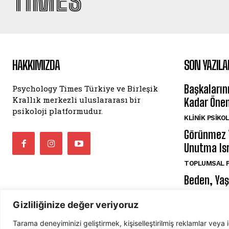
TIMES
HAKKIMIZDA
SON YAZILA
Başkaların
Psychology Times Türkiye ve Birleşik
Krallık merkezli uluslararası bir
Kadar Öne
psikoloji platformudur.
KLINIK PSIKO
Görünmez 
Unutma Isr
TOPLUMSAL P
Beden, Yaşa
VAROLUŞÇU P
Gizliliğinize değer veriyoruz
Tarama deneyiminizi geliştirmek, kişiselleştirilmiş reklamlar veya 