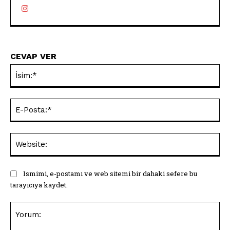
CEVAP VER
İsi
E-
Pos
Web
Ismimi, e-postamı ve web sitemi bir dahaki sefere bu
tarayıcıya kaydet.