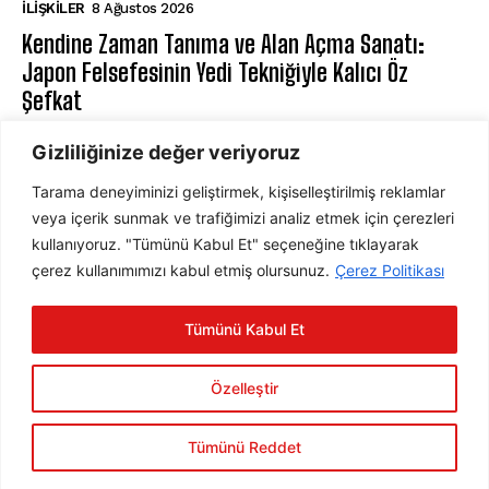
İLIŞKILER
8 Ağustos 2026
Kendine Zaman Tanıma ve Alan Açma Sanatı:
Japon Felsefesinin Yedi Tekniğiyle Kalıcı Öz
Şefkat
BILIŞSEL DAVRANIŞÇI TERAPI
8 Ağustos 2026
Gizliliğinize değer veriyoruz
Tarama deneyiminizi geliştirmek, kişiselleştirilmiş reklamlar
ABONE OL
veya içerik sunmak ve trafiğimizi analiz etmek için çerezleri
kullanıyoruz. "Tümünü Kabul Et" seçeneğine tıklayarak
çerez kullanımımızı kabul etmiş olursunuz.
Çerez Politikası
ABONE OL
Tümünü Kabul Et
Gizlilik Politikasını
okudum, onaylıyorum.
Özelleştir
Tümünü Reddet
2025 © Psychology Times Türkiye Tüm hakları saklıdır.