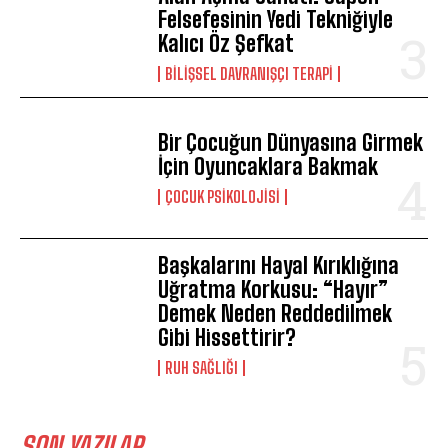
Felsefesinin Yedi Tekniğiyle
Kalıcı Öz Şefkat
BILIŞSEL DAVRANIŞÇI TERAPI
Bir Çocuğun Dünyasına Girmek
İçin Oyuncaklara Bakmak
ÇOCUK PSIKOLOJISI
Başkalarını Hayal Kırıklığına
Uğratma Korkusu: “Hayır”
Demek Neden Reddedilmek
Gibi Hissettirir?
⁠RUH SAĞLIĞI
SON YAZILAR