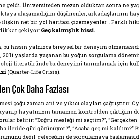
line geldi. Üniversiteden mezun olduktan sonra ne y
oktaya ulaşamadığını düşünenler, arkadaşlarının haya
 ilişkin net bir yol haritası çizemeyenler… Farklı hik
dikkat çekiyor:
Geç kalmışlık hissi.
n, bu hissin yalnızca bireysel bir deneyim olmamasıdı
r, 20’li yaşlarda yaşanan bu yoğun sorgulama dönem
koloji literatüründe bu deneyimi tanımlamak için ku
izi
(Quarter-Life Crisis).
zden Çok Daha Fazlası
imesi çoğu zaman ani ve yıkıcı olayları çağrıştırır. O
 uyanıp hayatınızın tamamen kontrolden çıktığını d
orular belirir: “Doğru mesleği mi seçtim?”, “Gerçekt
a ileride gibi görünüyor?”, “Acaba geç mi kaldım?” B
rumunu değil, geleceğini de sorgulamaya başlamasıd