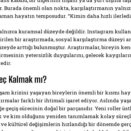
ans kabulü, bir diğerinin nişanı ya da yurt dışına t
r. Burada önemli olan nokta, karşılaştırmanın yalnızc
aman hayatın temposudur. “Kimin daha hızlı ilerlediği
yalnızca kuramsal düzeyde değildir. Instagram kullan
irilen bir araştırmada, sosyal karşılaştırma düzeyi ar
zeyde arttığı bulunmuştur. Araştırmalar, bireyin ke
rmesinin yetersizlik duygularını, gelecek kaygıların
edir.
eç Kalmak mı?
am krizini yaşayan bireylerin önemli bir kısmı haya
ırmalar farklı bir ihtimali işaret ediyor. Aslında yaşa
ğe geçiş sürecinin doğal bir parçasıdır. Yeni roller ü
 ve kim olduğunu yeniden tanımlamak kolay süreçler
ve kültürel değişimlerin hızlandığı bir dönemde gerç