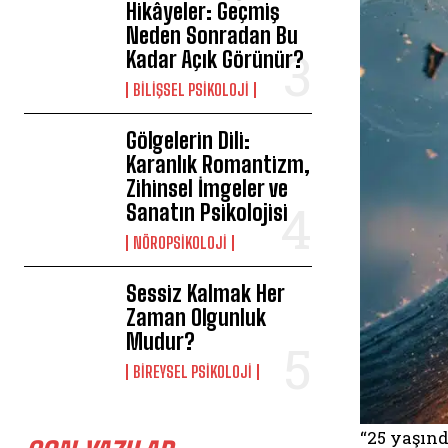
Hikâyeler: Geçmiş
Neden Sonradan Bu
Kadar Açık Görünür?
BILIŞSEL PSIKOLOJI
Gölgelerin Dili:
Karanlık Romantizm,
Zihinsel İmgeler ve
Sanatın Psikolojisi
NÖROPSIKOLOJI
Sessiz Kalmak Her
Zaman Olgunluk
Mudur?
BIREYSEL PSIKOLOJI
“25 yaşınd