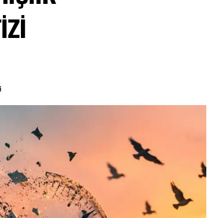
izi
i