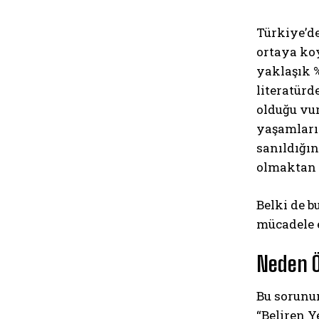
Türkiye’d
ortaya koy
yaklaşık %
literatür
olduğu vu
yaşamların
sanıldığın
olmaktan ç
Belki de b
mücadele e
Neden Öz
Bu sorunun
“Beliren 