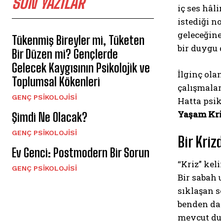
SON YAZILAR
iç ses hâ
istediği n
geleceğine
Tükenmiş Bireyler mi, Tüketen
bir duygu 
Bir Düzen mi? Gençlerde
Gelecek Kaygısının Psikolojik ve
İlginç ola
Toplumsal Kökenleri
çalışmala
GENÇ PSIKOLOJISI
Hatta psi
Yaşam Kr
Şimdi Ne Olacak?
GENÇ PSIKOLOJISI
Bir Kri
Ev Genci: Postmodern Bir Sorun
“Kriz” kel
GENÇ PSIKOLOJISI
Bir sabah
sıklaşan s
benden dah
mevcut du