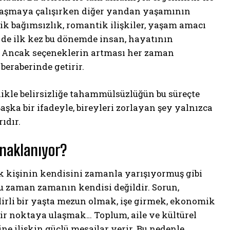
zlaşmaya çalışırken diğer yandan yaşamının
k bağımsızlık, romantik ilişkiler, yaşam amacı
 de ilk kez bu dönemde insan, hayatının
. Ancak seçeneklerin artması her zaman
 beraberinde getirir.
likle belirsizliğe tahammülsüzlüğün bu süreçte
Başka bir ifadeyle, bireyleri zorlayan şey yalnızca
ıdır.
naklanıyor?
ok kişinin kendisini zamanla yarışıyormuş gibi
u zaman zamanın kendisi değildir. Sorun,
irli bir yaşta mezun olmak, işe girmek, ekonomik
ir noktaya ulaşmak… Toplum, aile ve kültürel
ne ilişkin güçlü mesajlar verir. Bu nedenle