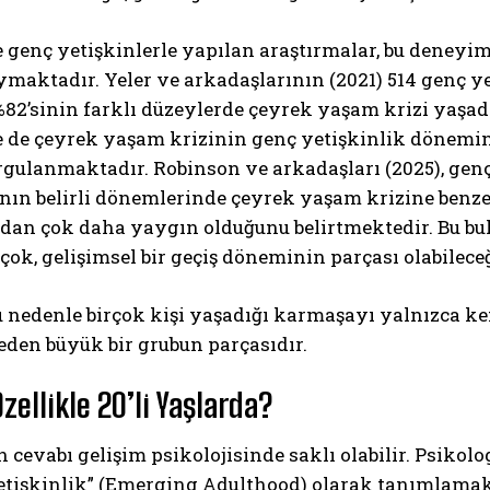
e genç yetişkinlerle yapılan araştırmalar, bu dene
maktadır. Yeler ve arkadaşlarının (2021) 514 genç y
82’sinin farklı düzeylerde çeyrek yaşam krizi yaşadı
de de çeyrek yaşam krizinin genç yetişkinlik dönemi
rgulanmaktadır. Robinson ve arkadaşları (2025), gen
ın belirli dönemlerinde çeyrek yaşam krizine benzer 
dan çok daha yaygın olduğunu belirtmektedir. Bu bul
ABONE OL
ok, gelişimsel bir geçiş döneminin parçası olabilec
Gizlilik politikasını
okudum, onaylıyorum.
u nedenle birçok kişi yaşadığı karmaşayı yalnızca k
den büyük bir grubun parçasıdır.
ellikle 20’li Yaşlarda?
 cevabı gelişim psikolojisinde saklı olabilir. Psikol
Yetişkinlik” (Emerging Adulthood) olarak tanımlamak