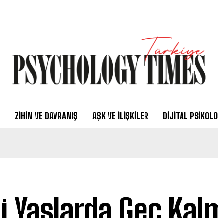
ZIHIN VE DAVRANIŞ
AŞK VE İLIŞKILER
DIJITAL PSIKOLO
li Yaşlarda Geç Kalm