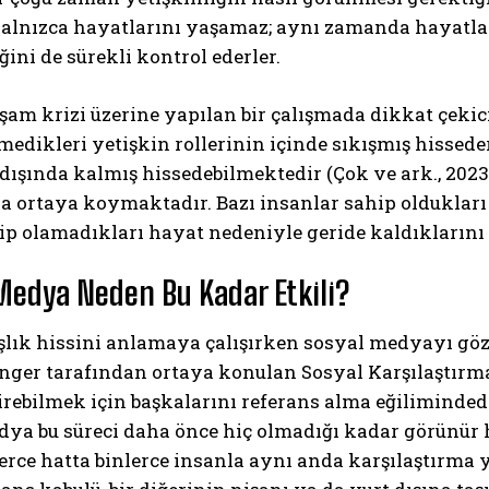
yalnızca hayatlarını yaşamaz; aynı zamanda hayatlar
ğini de sürekli kontrol ederler.
am krizi üzerine yapılan bir çalışmada dikkat çekic
medikleri yetişkin rollerinin içinde sıkışmış hissede
 dışında kalmış hissedebilmektedir (Çok ve ark., 202
a ortaya koymaktadır. Bazı insanlar sahip oldukları 
ip olamadıkları hayat nedeniyle geride kaldıklarını
Medya Neden Bu Kadar Etkili?
şlık hissini anlamaya çalışırken sosyal medyayı g
inger tarafından ortaya konulan Sosyal Karşılaştırm
rebilmek için başkalarını referans alma eğilimindedi
ya bu süreci daha önce hiç olmadığı kadar görünür h
lerce hatta binlerce insanla aynı anda karşılaştırma y