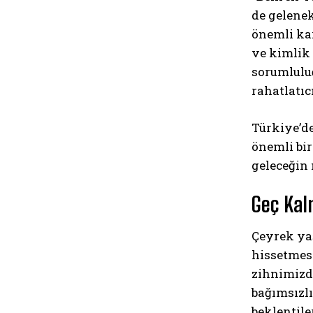
de gelene
önemli ka
ve kimlik 
sorumlulu
rahatlatıc
Türkiye’de
önemli bir
geleceğin 
Geç Kal
Çeyrek yaş
hissetmesi
zihnimizd
bağımsızlı
beklentile