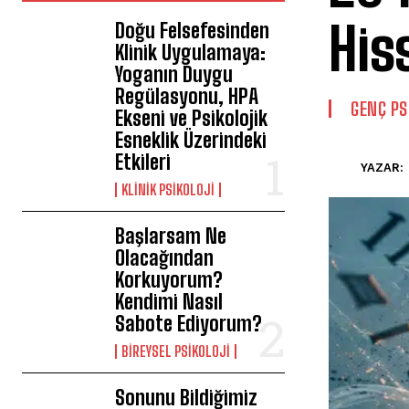
His
Doğu Felsefesinden
Klinik Uygulamaya:
Yoganın Duygu
Regülasyonu, HPA
GENÇ PS
Ekseni ve Psikolojik
Esneklik Üzerindeki
Etkileri
YAZAR:
KLINIK PSIKOLOJI
Başlarsam Ne
Olacağından
Korkuyorum?
Kendimi Nasıl
Sabote Ediyorum?
BIREYSEL PSIKOLOJI
Sonunu Bildiğimiz