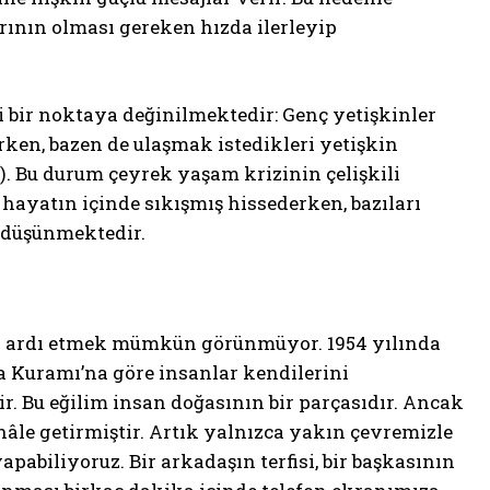
ının olması gereken hızda ilerleyip
i bir noktaya değinilmektedir: Genç yetişkinler
rken, bazen de ulaşmak istedikleri yetişkin
3). Bu durum çeyrek yaşam krizinin çelişkili
hayatın içinde sıkışmış hissederken, bazıları
 düşünmektedir.
öz ardı etmek mümkün görünmüyor. 1954 yılında
a Kuramı’na göre insanlar kendilerini
r. Bu eğilim insan doğasının bir parçasıdır. Ancak
âle getirmiştir. Artık yalnızca yakın çevremizle
apabiliyoruz. Bir arkadaşın terfisi, bir başkasının