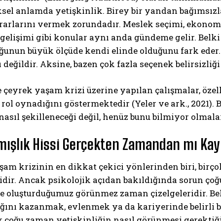
ksel anlamda yetişkinlik. Birey bir yandan bağımsı
rarlarını vermek zorundadır. Meslek seçimi, ekonomi
gelişimi gibi konular aynı anda gündeme gelir. Belki
ğunun büyük ölçüde kendi elinde olduğunu fark eder
ı değildir. Aksine, bazen çok fazla seçenek belirsizliği
 çeyrek yaşam krizi üzerine yapılan çalışmalar, özel
 rol oynadığını göstermektedir (Yeler ve ark., 2021). 
nasıl şekilleneceği değil, henüz bunu bilmiyor olmalar
mışlık Hissi Gerçekten Zamandan mı Kay
am krizinin en dikkat çekici yönlerinden biri, birç
dir. Ancak psikolojik açıdan bakıldığında sorun çoğ
e oluşturduğumuz görünmez zaman çizelgeleridir. Bel
ğını kazanmak, evlenmek ya da kariyerinde belirli b
r çoğu zaman yetişkinliğin nasıl görünmesi gerektiği