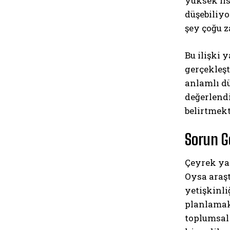
yüksek lis
düşebiliyo
şey çoğu z
Bu ilişki 
gerçekleşt
anlamlı dü
değerlendi
belirtmekt
Sorun G
Çeyrek yaş
Oysa araşt
yetişkinli
planlamak
toplumsal 