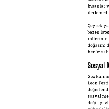
insanlar 
ilerlemedi
Çeyrek yaş
bazen iste
rollerinin
doğasını d
henüz sah
Sosyal 
Geç kalmı
Leon Fest
değerlendi
sosyal med
değil, yüz