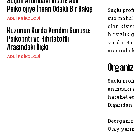
Suçun Ardındaki İnsan: Adli
Psikolojiye İnsan Odaklı Bir Bakış
Suçlu prof
suç mahall
ADLI PSIKOLOJI
olan kişis
Kuzunun Kurda Kendini Sunuşu:
hırsızlık 
Psikopati ve Hibristofili
vardır: Sa
Arasındaki İlişki
arasında k
ADLI PSIKOLOJI
Organiz
Suçlu prof
anındaki z
hareket ed
Dışarıdan 
Deorganize
Olay yerin