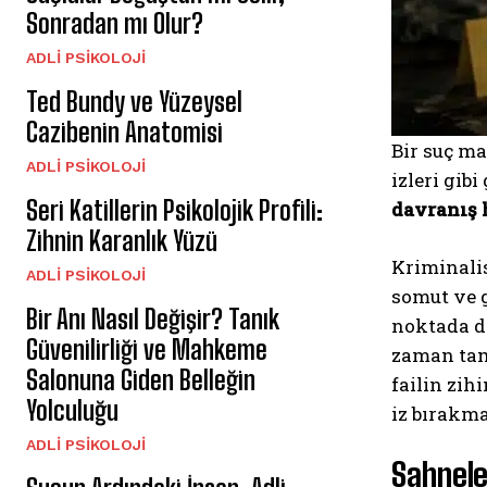
Sonradan mı Olur?
ADLI PSIKOLOJI
Ted Bundy ve Yüzeysel
Cazibenin Anatomisi
Bir suç ma
ADLI PSIKOLOJI
izleri gib
Seri Katillerin Psikolojik Profili:
davranış 
Zihnin Karanlık Yüzü
Kriminalis
ADLI PSIKOLOJI
somut ve g
Bir Anı Nasıl Değişir? Tanık
noktada 
Güvenilirliği ve Mahkeme
zaman tama
Salonuna Giden Belleğin
failin zih
Yolculuğu
iz bırakma
ADLI PSIKOLOJI
Sahnele