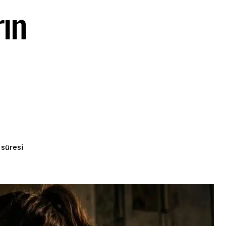
rın
süresi