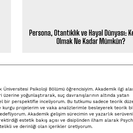
Persona, Otantiklik ve Hayal Dünyası: 
Olmak Ne Kadar Mümkün?
niversitesi Psikoloji Bölümü öğrencisiyim. Akademik ilgi ala
leri üzerine yoğunlaştırarak, suç davranışlarının altında yatan
sel bir perspektifle inceliyorum. Bu tutkumu sadece teorik dü
 kurgu projelerim ve vaka analizlerimle besleyerek teorik bil
hedefliyorum. Akademik gelişim sürecimin ve yazarlık serüven
ektirdiği estetik bakış açısı ve disiplinden ilham alarak Psyc
elikli ve derinliği olan içerikler üretiyorum.