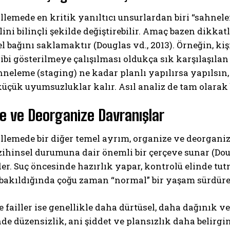
illemede en kritik yanıltıcı unsurlardan biri “sahnele
ini bilinçli şekilde değiştirebilir. Amaç bazen dikka
el bağını saklamaktır (Douglas vd., 2013). Örneğin, kişi
gibi gösterilmeye çalışılması oldukça sık karşılaşıl
hneleme (staging) ne kadar planlı yapılırsa yapılsın
üçük uyumsuzluklar kalır. Asıl analiz de tam olarak
ABONE OL
e ve Deorganize Davranışlar
Gizlilik politikasını
okudum, onaylıyorum.
illemede bir diğer temel ayrım, organize ve deorganize
ihinsel durumuna dair önemli bir çerçeve sunar (Dougl
er. Suç öncesinde hazırlık yapar, kontrolü elinde tu
bakıldığında çoğu zaman “normal” bir yaşam sürdüren 
 failler ise genellikle daha dürtüsel, daha dağınık 
de düzensizlik, ani şiddet ve plansızlık daha belirgi