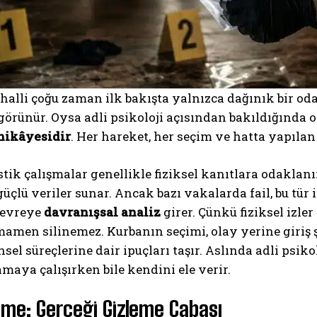
halli çoğu zaman ilk bakışta yalnızca dağınık bir oda,
i görünür. Oysa adli psikoloji açısından bakıldığında o
hikâyesidir
. Her hareket, her seçim ve hatta yapılan
tik çalışmalar genellikle fiziksel kanıtlara odaklanır
üçlü veriler sunar. Ancak bazı vakalarda fail, bu tür i
devreye
davranışsal analiz
girer. Çünkü fiziksel izle
men silinemez. Kurbanın seçimi, olay yerine giriş şek
insel süreçlerine dair ipuçları taşır. Aslında adli psik
maya çalışırken bile kendini ele verir.
me: Gerçeği Gizleme Çabası