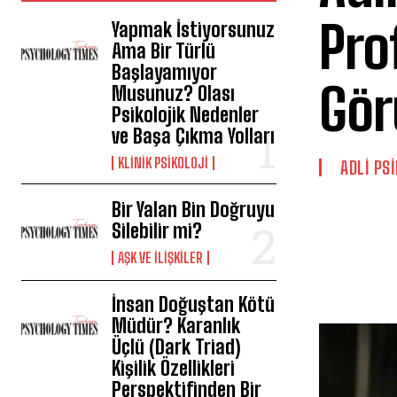
Pro
Yapmak İstiyorsunuz
Ama Bir Türlü
Başlayamıyor
Gör
Musunuz? Olası
Psikolojik Nedenler
ve Başa Çıkma Yolları
KLINIK PSIKOLOJI
ADLI PS
Bir Yalan Bin Doğruyu
Silebilir mi?
AŞK VE İLIŞKILER
İnsan Doğuştan Kötü
Müdür? Karanlık
Üçlü (Dark Triad)
Kişilik Özellikleri
Perspektifinden Bir