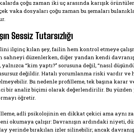
alarda çoğu zaman iki uç arasında karışık örüntüler
ek vaka dosyaları çoğu zaman bu şemaları bulanıklaş
ur.
şın Sessiz Tutarsızlığı
ini ilginç kılan şey, failin hem kontrol etmeye çal
n sahneyi düzenlerken, diğer yandan kendi davranış 
, yalnızca “kim yaptı?” sorusuna değil, “nasıl düşünd
ursuz değildir. Hatalı yorumlanma riski vardır ve he
lmeyebilir. Bu nedenle profilleme, tek başına karar v
ci bir analiz biçimi olarak değerlendirilir. Bu yüzde
ormayı öğretir.
illeme, adli psikolojinin en dikkat çekici ama aynı 
i okumaya çalışır: Davranışın ardındaki niyeti, düz
lay yerinde bırakılan izler silinebilir; ancak davr