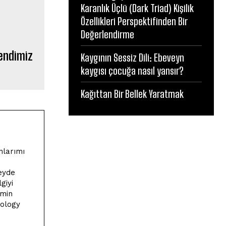
Karanlık Üçlü (Dark Triad) Kişilik
Özellikleri Perspektifinden Bir
Değerlendirme
Kendimiz
Kaygının Sessiz Dili: Ebeveyn
kaygısı çocuğa nasıl yansır?
Kağıttan Bir Bellek Yaratmak
nlarımı
zeyde
giyi
imin
hology