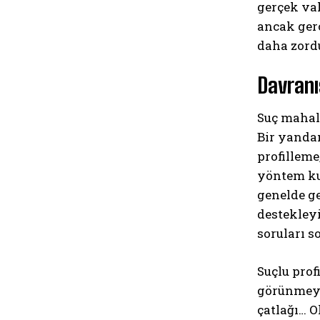
gerçek vak
ancak gerç
daha zord
Davranı
Suç mahall
Bir yanda
profilleme
yöntem kus
genelde ge
destekleyi
soruları s
Suçlu prof
görünmeyen
çatlağı… O