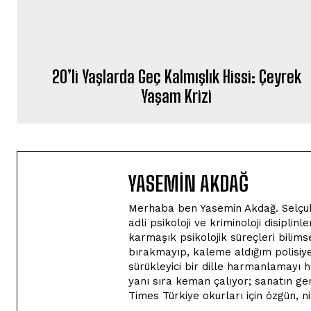
20’li Yaşlarda Geç Kalmışlık Hissi: Çeyrek
Yaşam Krizi
YASEMIN AKDAĞ
Merhaba ben Yasemin Akdağ. Selçuk Ü
adli psikoloji ve kriminoloji disiplin
karmaşık psikolojik süreçleri bilim
bırakmayıp, kaleme aldığım polisiye
sürükleyici bir dille harmanlamayı 
yanı sıra keman çalıyor; sanatın ger
Times Türkiye okurları için özgün, nit