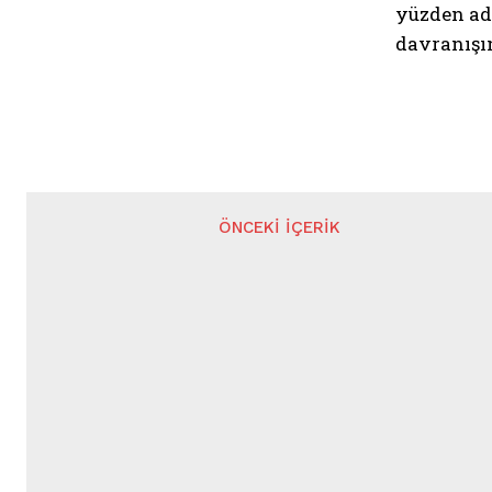
yüzden adl
davranışı
ÖNCEKI İÇERIK