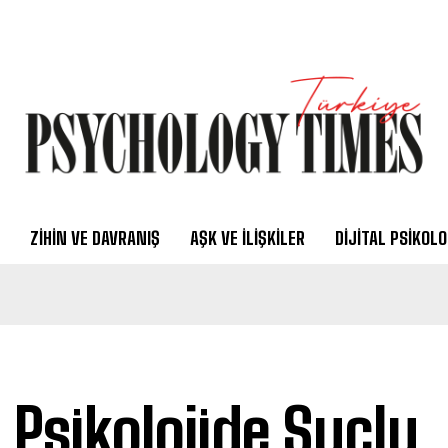
ZIHIN VE DAVRANIŞ
AŞK VE İLIŞKILER
DIJITAL PSIKOLO
i Psikolojide Suçlu