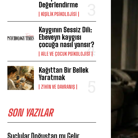
Değerlendirme
KIŞILIK PSIKOLOJISI
Kaygının Sessiz Dili:
Ebeveyn kaygısı
çocuğa nasıl yansır?
AILE VE ÇOCUK PSIKOLOJISI
Kağıttan Bir Bellek
Yaratmak
⁠ZIHIN VE DAVRANIŞ
SON YAZILAR
Suçlular Doğuştan mı Gelir,