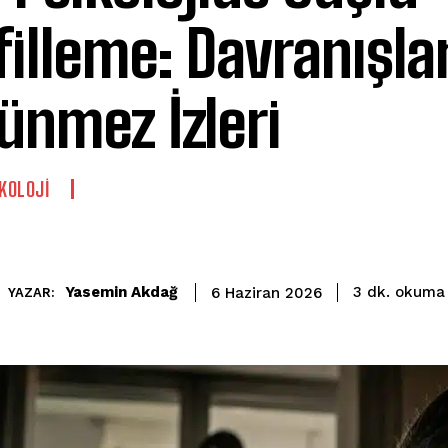
filleme: Davranışla
ünmez İzleri
IKOLOJI
okuma 
Yasemin Akdağ
3
dk.
6 Haziran 2026
YAZAR: