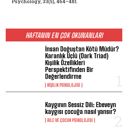
Psychology, 33(5), 464–481.
HAFTANIN EN ÇOK OKUNANLARI
İnsan Doğuştan Kötü Müdür?
Karanlık Üçlü (Dark Triad)
Kişilik Özellikleri
Perspektifinden Bir
Değerlendirme
KIŞILIK PSIKOLOJISI
Kaygının Sessiz Dili: Ebeveyn
kaygısı çocuğa nasıl yansır?
AILE VE ÇOCUK PSIKOLOJISI