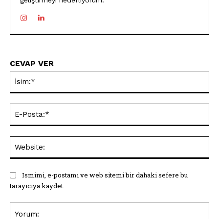
geliştirmeyi hedefliyorum.
CEVAP VER
İsi
E-
Pos
Web
Ismimi, e-postamı ve web sitemi bir dahaki sefere bu
tarayıcıya kaydet.