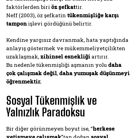
faktörlerden biri
öz şefkat
tir.
Neff (2003), öz şefkatin
tükenmişliğe karşı
tampon
işlevi gördüğünü belirtir.
Kendine yargısız davranmak, hata yaptığında
anlayış göstermek ve mükemmeliyetçilikten
uzaklaşmak,
zihinsel esnekliği
artırır.
Bu nedenle tükenmişliği aşmanın yolu
daha
çok çalışmak değil
,
daha yumuşak düşünmeyi
öğrenmektir.
Sosyal Tükenmişlik ve
Yalnızlık Paradoksu
Bir diğer görünmeyen boyut ise, “
herkese
yetişmeye çalışmak
”tan doğan
sosyal