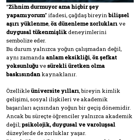
“
Zihnim durmuyor ama hiçbir şey
yapamıyorum
” ifadesi, çağdaş bireyin
bilişsel
aşırı yüklenme
,
öz düzenleme zorlukları
ve
duygusal tükenmişlik
deneyimlerini
sembolize eder.
Bu durum yalnızca yoğun çalışmadan değil,
aynı zamanda
anlam eksikliği
,
öz şefkat
yoksunluğu
ve
sürekli üretken olma
baskısından
kaynaklanır.
Özellikle
üniversite yılları
, bireyin kimlik
gelişimi, sosyal ilişkileri ve akademik
başarıları açısından yoğun bir geçiş dönemidir.
Ancak bu süreçte öğrenciler yalnızca akademik
değil;
psikolojik, duygusal ve varoluşsal
düzeylerde de zorluklar yaşar.