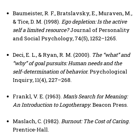
Baumeister, R. F., Bratslavsky, E., Muraven, M.,
& Tice, D. M. (1998).
Ego depletion: Is the active
self a limited resource?
Journal of Personality
and Social Psychology, 74(5), 1252–1265.
Deci, E. L., & Ryan, R. M. (2000).
The “what” and
“why” of goal pursuits: Human needs and the
self-determination of behavior.
Psychological
Inquiry, 11(4), 227–268.
Frankl, V. E. (1963).
Man’s Search for Meaning:
An Introduction to Logotherapy.
Beacon Press.
Maslach, C. (1982).
Burnout: The Cost of Caring.
Prentice-Hall.