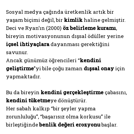
Sosyal medya çağında üretkenlik artık bir
yaşam biçimi değil, bir
kimlik
haline gelmiştir.
Deci ve Ryan’ın (2000)
öz belirleme kuramı
,
bireyin motivasyonunun dışsal ödüller yerine
içsel ihtiyaçlara
dayanması gerektiğini
savunur.
Ancak günümüz öğrencileri “
kendini
geliştirme
”yi bile çoğu zaman
dışsal onay
için
yapmaktadır.
Bu da bireyin
kendini gerçekleştirme
çabasını,
kendini tüketme
ye dönüştürür.
Her sabah kalkıp “bir şeyler yapma
zorunluluğu”, “başarısız olma korkusu” ile
birleştiğinde
benlik değeri erozyonu
başlar.