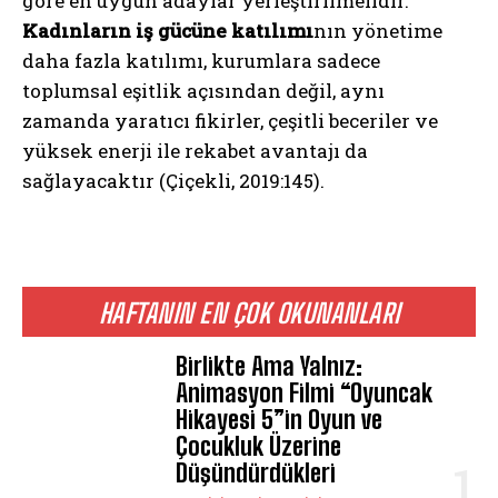
göre en uygun adaylar yerleştirilmelidir.
Kadınların iş gücüne katılımı
nın yönetime
daha fazla katılımı, kurumlara sadece
toplumsal eşitlik açısından değil, aynı
zamanda yaratıcı fikirler, çeşitli beceriler ve
yüksek enerji ile rekabet avantajı da
ABONE OL
sağlayacaktır (Çiçekli, 2019:145).
Gizlilik politikasını
okudum, onaylıyorum.
HAFTANIN EN ÇOK OKUNANLARI
Birlikte Ama Yalnız:
Animasyon Filmi “Oyuncak
Hikayesi 5”in Oyun ve
Çocukluk Üzerine
Düşündürdükleri