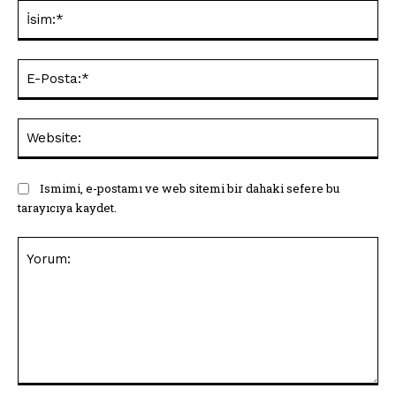
İsi
E-
Pos
Web
Ismimi, e-postamı ve web sitemi bir dahaki sefere bu
tarayıcıya kaydet.
Yorum: