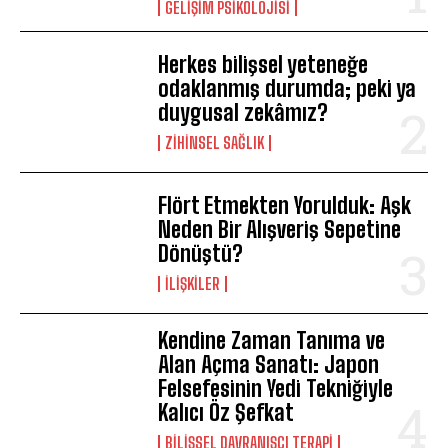
GELIŞIM PSIKOLOJISI
Herkes bilişsel yeteneğe
odaklanmış durumda; peki ya
duygusal zekâmız?
ZIHINSEL SAĞLIK
Flört Etmekten Yorulduk: Aşk
Neden Bir Alışveriş Sepetine
Dönüştü?
İLIŞKILER
Kendine Zaman Tanıma ve
Alan Açma Sanatı: Japon
Felsefesinin Yedi Tekniğiyle
Kalıcı Öz Şefkat
BILIŞSEL DAVRANIŞÇI TERAPI